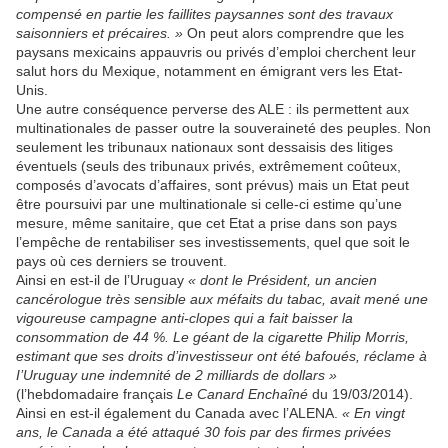
compensé en partie les faillites paysannes sont des travaux
saisonniers et précaires. »
On peut alors comprendre que les
paysans mexicains appauvris ou privés d’emploi cherchent leur
salut hors du Mexique, notamment en émigrant vers les Etat-
Unis.
Une autre conséquence perverse des ALE : ils permettent aux
multinationales de passer outre la souveraineté des peuples. Non
seulement les tribunaux nationaux sont dessaisis des litiges
éventuels (seuls des tribunaux privés, extrêmement coûteux,
composés d’avocats d’affaires, sont prévus) mais un Etat peut
être poursuivi par une multinationale si celle-ci estime qu’une
mesure, même sanitaire, que cet Etat a prise dans son pays
l’empêche de rentabiliser ses investissements, quel que soit le
pays où ces derniers se trouvent.
Ainsi en est-il de l’Uruguay
« dont le Président, un ancien
cancérologue très sensible aux méfaits du tabac, avait mené une
vigoureuse campagne anti-clopes qui a fait baisser la
consommation de 44 %. Le géant de la cigarette Philip Morris,
estimant que ses droits d’investisseur ont été bafoués, réclame à
I’Uruguay une indemnité de 2 milliards de dollars »
(l’hebdomadaire français
Le Canard Enchaîné
du 19/03/2014).
Ainsi en est-il également du Canada avec l’ALENA.
« En vingt
ans, le Canada a été attaqué 30 fois par des ﬁrmes privées