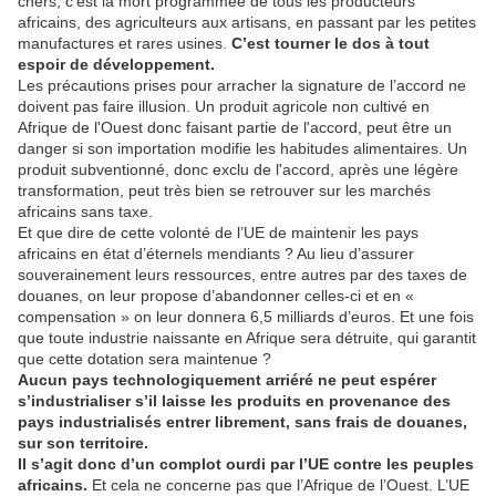
chers, c’est la mort programmée de tous les producteurs
africains, des agriculteurs aux artisans, en passant par les petites
manufactures et rares usines.
C’est tourner le dos à tout
espoir de développement.
Les précautions prises pour arracher la signature de l’accord ne
doivent pas faire illusion. Un produit agricole non cultivé en
Afrique de l'Ouest donc faisant partie de l'accord, peut être un
danger si son importation modifie les habitudes alimentaires. Un
produit subventionné, donc exclu de l'accord, après une légère
transformation, peut très bien se retrouver sur les marchés
africains sans taxe.
Et que dire de cette volonté de l’UE de maintenir les pays
africains en état d’éternels mendiants ? Au lieu d’assurer
souverainement leurs ressources, entre autres par des taxes de
douanes, on leur propose d’abandonner celles-ci et en «
compensation » on leur donnera 6,5 milliards d’euros. Et une fois
que toute industrie naissante en Afrique sera détruite, qui garantit
que cette dotation sera maintenue ?
Aucun pays technologiquement arriéré ne peut espérer
s’industrialiser s’il laisse les produits en provenance des
pays industrialisés entrer librement, sans frais de douanes,
sur son territoire.
Il s’agit donc d’un complot ourdi par l’UE contre les peuples
africains.
Et cela ne concerne pas que l’Afrique de l’Ouest. L’UE