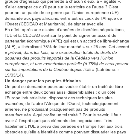
groupe d’agneaux qui permette à chacun d’eux, à « égalité »,
d’aller attraper ce qu’il peut sur le territoire de l’autre ? C’est
pourtant un pacte de ce genre que l’Union européenne (UE)
demande aux pays africains, entre autres ceux de l’Afrique de
l’Ouest (CEDEAO et Mauritanie), de signer avec elle.
En effet, après une dizaine d’années de discrètes négociations,
l’UE et la CEDEAO sont sur le point de signer un accord de
partenariat économique (APE) qui est un accord de libre-échange
(ALE), « libéralisant 75% de leur marché » sur 25 ans. Cet accord
« prévoit, dans les faits, une exonération totale de droits de
douanes des produits importés de la Cédéao vers l'Union
européenne, et une exonération partielle (à 75%) de ceux pesant
sur les importations de la Cédéao depuis l'UE »
(Latribune.fr
19/03/14).
Un danger pour les peuples Africains
On peut se demander pourquoi vouloir établir un traité de libre-
échange entre deux zones aussi dissemblables : d’un côté
l’Europe industrialisée, disposant des techniques les plus
avancées, de l’autre l’Afrique de l’Ouest, technologiquement
arriérée, ne produisant pratiquement pas de produits
manufacturés. A qui profite un tel traité ? Pour le savoir, il faut
avoir à l’esprit quelques éléments des négociations. Très
habilement, l’UE a prévu des parades en trompe l’œil aux trois
obstacles qu’elle a identifiés comme pouvant dissuader les pays