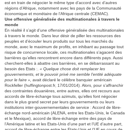
est en train de négocier le même type d’accord avec d’autres
régions d’Afrique, notamment avec les pays de la Communauté
économique et monétaire de l’Afrique centrale (CEMAC).
Une offensive généralisée des multinationales à travers le
monde
En réalité il s’agit d’une offensive généralisée des multinationales
à travers le monde. Dans leur désir de piller les ressources des
peuples et d’écouler leurs produits sur tous les marchés du
monde, avec le maximum de profits, en inhibant au passage tout
risque de concurrence locale, ces multinationales s’agacent des
barrières qu’elles rencontrent encore dans différents pays. Aussi
cherchent-elles à abattre ces barrières, en se débarrassant au
besoin des Etats :.
« Quelque chose doit remplacer les
gouvernements, et le pouvoir privé me semble l'entité adéquate
pour le faire »,
avait déclaré le célèbre banquier américain
Rockfeller (huffingtonpost.fr, 17/01/2014). Alors, pour s’affranchir
des contraintes douanières, entre autres, elles ont recours aux
accords de libre-échange tous azimuts, qu’elles font négocier
dans le plus grand secret par leurs gouvernements ou leurs
institutions inter-gouvernementales de service : Accord de libre-
échange nord-américain (ALENA, entre les Etats-Unis, le Canada
et le Mexique), accord de libre-échange entre des pays de
l’Amérique latine et les Etats-Unis d’une part et l’UE d’autre part,
accord de libre-échange entre les Etats-Unis et l’UE en cours de