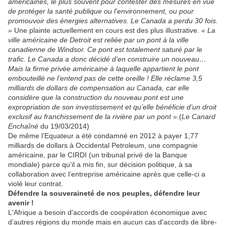
américaines, le plus souvent pour contester des mesures en vue
de protéger la santé publique ou l’environnement, ou pour
promouvoir des énergies alternatives. Le Canada a perdu 30 fois.
»
Une plainte actuellement en cours est des plus illustrative.
« La
ville américaine de Detroit est reliée par un pont à la ville
canadienne de Windsor. Ce pont est totalement saturé par le
traﬁc. Le Canada a donc décidé d’en construire un nouveau…
Mais la ﬁrme privée américaine à laquelle appartient le pont
embouteillé ne l’entend pas de cette oreille ! Elle réclame 3,5
milliards de dollars de compensation au Canada, car
elle
considère que la construction du nouveau pont est une
expropriation de son investissement et qu’elle bénéficie d’un droit
exclusif au franchissement de la rivière par un pont »
.(
Le Canard
Enchaîné
du 19/03/2014)
De même l’Equateur a été condamné en 2012 à payer 1,77
milliards de dollars à Occidental Petroleum, une compagnie
américaine, par le CIRDI (un tribunal privé de la Banque
mondiale) parce qu’il a mis fin, sur décision politique, à sa
collaboration avec l’entreprise américaine après que celle-ci a
violé leur contrat.
Défendre la souveraineté de nos peuples, défendre leur
avenir !
L'Afrique a besoin d'accords de coopération économique avec
d’autres régions du monde mais en aucun cas d'accords de libre-