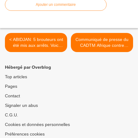
Ajouter un commentaire
< ABIDJAN: 5 brouteurs ont
Communiqué de presse du
été mis aux arrêts. Voici
CADTM Afrique contre
leurs nouvelles stratégies !
l’approbation de la
signature des Accords de
partenariat économique –
Hébergé par Overblog
APE >
Top articles
Pages
Contact
Signaler un abus
C.G.U.
Cookies et données personnelles
Préférences cookies