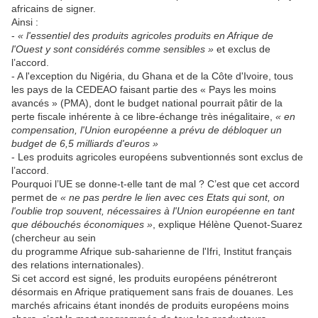
africains de signer.
Ainsi :
-
« l'essentiel des produits agricoles produits en Afrique de
l'Ouest y sont considérés comme sensibles »
et exclus de
l’accord.
- A l'exception du Nigéria, du Ghana et de la Côte d'Ivoire, tous
les pays de la CEDEAO faisant partie des « Pays les moins
avancés » (PMA), dont le budget national pourrait pâtir de la
perte fiscale inhérente à ce libre-échange très inégalitaire,
« en
compensation, l'Union européenne a prévu de débloquer un
budget de 6,5 milliards d'euros »
- Les produits agricoles européens subventionnés sont exclus de
l’accord.
Pourquoi l’UE se donne-t-elle tant de mal ? C’est que cet accord
permet de
« ne pas perdre le lien avec ces Etats qui sont, on
l'oublie trop souvent, nécessaires à l'Union européenne en tant
que débouchés économiques »
, explique Hélène Quenot-Suarez
(chercheur au sein
du programme Afrique sub-saharienne de l'Ifri, Institut français
des relations internationales).
Si cet accord est signé, les produits européens pénétreront
désormais en Afrique pratiquement sans frais de douanes. Les
marchés africains étant inondés de produits européens moins