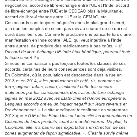
négociation, accord de libre-échange entre l’UE et l’Inde, accord
de libre-échange entre l’UE et la CEDEAO plus la Mauritanie,
accord de libre-échange entre l’UE et la CEMAC, etc.
Ces accords sont toujours négociés dans le plus grand secret,
afin que les peuples ne soient pas mis au courant de ce qui est
ourdi dans leur dos. Comme le proclame une pancarte lors d’une
manifestation en Inde contre l’ALE, qui veut interdire à l’Inde,
entre autres, de produire des médicaments à bas coûts,
« si
l’accord de libre-échange UE-Inde était bénéfique, pourquoi tenir
le texte secret ? »
Si nous ne connaissons pas toujours toutes les clauses de ces
accords, certaines de leurs conséquences sont déjà visibles.
En Colombie, où la population est descendue dans la rue en
2013 et en 2014,
« les producteurs de café, riz, pommes de
terre, oignon, tabac, cacao, s’estiment cette fois encore
malmenés par les conséquences des traités de libre-échange
signés en mai 2012 avec les Etats-Unis et l'Union européenne.
Lesquels accords ont eu un impact négatif sur leurs revenus et
l’environnement. »
Le site
mediapart.fr
confirmait en septembre
2013 que
« l'UE et les Etats-Unis ont intensifié les importations en
Colombie de leurs produits, tuant le marché interne. De plus, la
Colombie, elle, n'a pas vu ses exportations en direction de ces
zones augmenter de façon significative. ». C’est la survie même