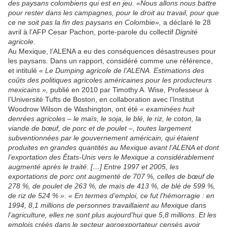
des paysans colombiens qui est en jeu. «Nous allons nous battre
pour rester dans les campagnes, pour le droit au travail, pour que
ce ne soit pas la fin des paysans en Colombie»,
a déclaré le 28
avril à l’AFP Cesar Pachon, porte-parole du collectif
Dignité
agricole
.
Au Mexique, l’ALENA a eu des conséquences désastreuses pour
les paysans. Dans un rapport, considéré comme une référence,
et intitulé
« Le Dumping agricole de l’ALENA. Estimations des
coûts des politiques agricoles américaines pour les producteurs
mexicains »,
publié en 2010 par Timothy A. Wise, Professeur à
l’Université Tufts de Boston, en collaboration avec l’Institut
Woodrow Wilson de Washington, ont été
« examinées huit
denrées agricoles – le maïs, le soja, le blé, le riz, le coton, la
viande de bœuf, de porc et de poulet –, toutes largement
subventionnées par le gouvernement américain, qui étaient
produites en grandes quantités au Mexique avant l’ALENA et dont
l’exportation des États-Unis vers le Mexique a considérablement
augmenté après le traité. […] Entre 1997 et 2005, les
exportations de porc ont augmenté de 707 %, celles de bœuf de
278 %, de poulet de 263 %, de maïs de 413 %, de blé de 599 %,
de riz de 524 % »
.
« En termes d’emploi, ce fut l’hémorragie : en
1994, 8,1 millions de personnes travaillaient au Mexique dans
l’agriculture, elles ne sont plus aujourd’hui que 5,8 millions. Et les
emplois créés dans le secteur agroexportateur censés avoir