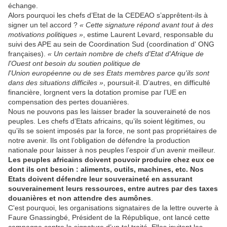
échange.
Alors pourquoi les chefs d’Etat de la CEDEAO s’apprêtent-ils à
signer un tel accord ?
« Cette signature répond avant tout à des
motivations politiques »
, estime Laurent Levard, responsable du
suivi des APE au sein de Coordination Sud (coordination d' ONG
françaises).
« Un certain nombre de chefs d'Etat d'Afrique de
l'Ouest ont besoin du soutien politique de
l'Union européenne ou de ses Etats membres parce qu'ils sont
dans des situations difficiles »
, poursuit-il. D’autres, en difficulté
financière, lorgnent vers la dotation promise par l’UE en
compensation des pertes douanières.
Nous ne pouvons pas les laisser brader la souveraineté de nos
peuples. Les chefs d’Etats africains, qu’ils soient légitimes, ou
qu’ils se soient imposés par la force, ne sont pas propriétaires de
notre avenir. Ils ont l’obligation de défendre la production
nationale pour laisser à nos peuples l’espoir d’un avenir meilleur.
Les peuples africains doivent pouvoir produire chez eux ce
dont ils ont besoin : aliments, outils, machines, etc. Nos
Etats doivent défendre leur souveraineté en assurant
souverainement leurs ressources, entre autres par des taxes
douanières et non attendre des aumônes
.
C'est pourquoi, les organisations signataires de la lettre ouverte à
Faure Gnassingbé, Président de la République, ont lancé cette