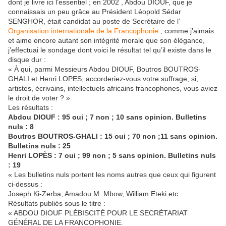
dont je livre ici l’essentiel ; en 2002 , Abdou DIOUF, que je
connaissais un peu grâce au Président Léopold Sédar
SENGHOR, était candidat au poste de Secrétaire de l’
Organisation internationale de la Francophonie
; comme j’aimais
et aime encore autant son intégrité morale que son élégance,
j’effectuai le sondage dont voici le résultat tel qu’il existe dans le
disque dur :
« À qui, parmi Messieurs Abdou DIOUF, Boutros BOUTROS-
GHALI et Henri LOPES, accorderiez-vous votre suffrage, si,
artistes, écrivains, intellectuels africains francophones, vous aviez
le droit de voter ? »
Les résultats :
Abdou DIOUF : 95 oui ; 7 non ; 10 sans opinion. Bulletins
nuls : 8
Boutros BOUTROS-GHALI : 15 oui ; 70 non ;11 sans opinion.
Bulletins nuls : 25
Henri LOPÈS : 7 oui ; 99 non ; 5 sans opinion. Bulletins nuls
: 19
« Les bulletins nuls portent les noms autres que ceux qui figurent
ci-dessus :
Joseph Ki-Zerba, Amadou M. Mbow, William Eteki etc.
Résultats publiés sous le titre :
« ABDOU DIOUF PLÉBISCITÉ POUR LE SECRÉTARIAT
GÉNÉRAL DE LA FRANCOPHONIE.