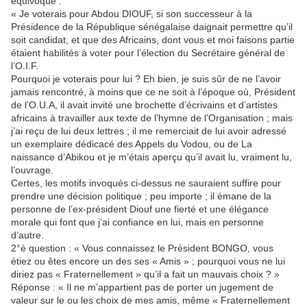
équivoque :
« Je voterais pour Abdou DIOUF, si son successeur à la
Présidence de la République sénégalaise daignait permettre qu’il
soit candidat, et que des Africains, dont vous et moi faisons partie
étaient habilités à voter pour l’élection du Secrétaire général de
l’O.I.F.
Pourquoi je voterais pour lui ? Eh bien, je suis sûr de ne l’avoir
jamais rencontré, à moins que ce ne soit à l’époque où, Président
de l’O.U.A, il avait invité une brochette d’écrivains et d’artistes
africains à travailler aux texte de l’hymne de l’Organisation ; mais
j’ai reçu de lui deux lettres ; il me remerciait de lui avoir adressé
un exemplaire dédicacé des Appels du Vodou, ou de La
naissance d’Abikou et je m’étais aperçu qu’il avait lu, vraiment lu,
l’ouvrage.
Certes, les motifs invoqués ci-dessus ne sauraient suffire pour
prendre une décision politique ; peu importe ; il émane de la
personne de l’ex-président Diouf une fierté et une élégance
morale qui font que j’ai confiance en lui, mais en personne
d’autre.
2°è question : « Vous connaissez le Président BONGO, vous
étiez ou êtes encore un des ses « Amis » ; pourquoi vous ne lui
diriez pas « Fraternellement » qu’il a fait un mauvais choix ? »
Réponse : « Il ne m’appartient pas de porter un jugement de
valeur sur le ou les choix de mes amis, même « Fraternellement