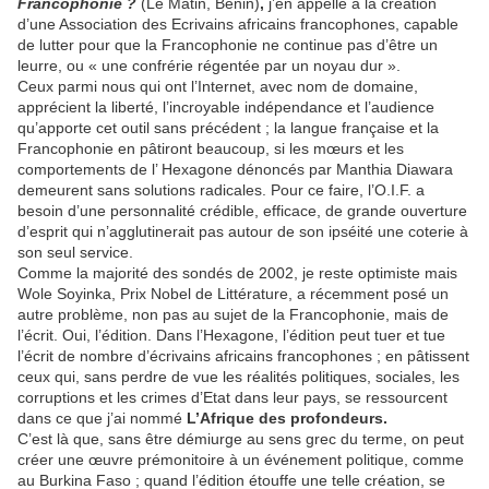
Francophonie ?
(Le Matin, Bénin)
,
j’en appelle à la création
d’une Association des Ecrivains africains francophones, capable
de lutter pour que la Francophonie ne continue pas d’être un
leurre, ou « une confrérie régentée par un noyau dur ».
Ceux parmi nous qui ont l’Internet, avec nom de domaine,
apprécient la liberté, l’incroyable indépendance et l’audience
qu’apporte cet outil sans précédent ; la langue française et la
Francophonie en pâtiront beaucoup, si les mœurs et les
comportements de l’ Hexagone dénoncés par Manthia Diawara
demeurent sans solutions radicales. Pour ce faire, l’O.I.F. a
besoin d’une personnalité crédible, efficace, de grande ouverture
d’esprit qui n’agglutinerait pas autour de son ipséité une coterie à
son seul service.
Comme la majorité des sondés de 2002, je reste optimiste mais
Wole Soyinka, Prix Nobel de Littérature, a récemment posé un
autre problème, non pas au sujet de la Francophonie, mais de
l’écrit. Oui, l’édition. Dans l’Hexagone, l’édition peut tuer et tue
l’écrit de nombre d’écrivains africains francophones ; en pâtissent
ceux qui, sans perdre de vue les réalités politiques, sociales, les
corruptions et les crimes d’Etat dans leur pays, se ressourcent
dans ce que j’ai nommé
L’Afrique des profondeurs.
C’est là que, sans être démiurge au sens grec du terme, on peut
créer une œuvre prémonitoire à un événement politique, comme
au Burkina Faso ; quand l’édition étouffe une telle création, se