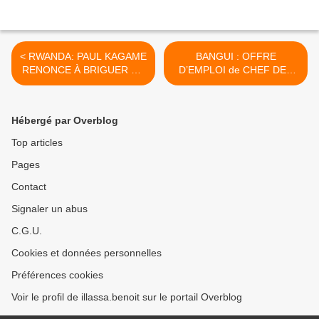
< RWANDA: PAUL KAGAME
BANGUI : OFFRE
RENONCE À BRIGUER UN
D’EMPLOI de CHEF DES
TROISIÈME MANDAT
PROJETS - 1.508.701,00
FCFA mensuels nets +
logement de fonction +
Hébergé par Overblog
divers avantages. CDD de
18 mois !!! >
Top articles
Pages
Contact
Signaler un abus
C.G.U.
Cookies et données personnelles
Préférences cookies
Voir le profil de illassa.benoit sur le portail Overblog