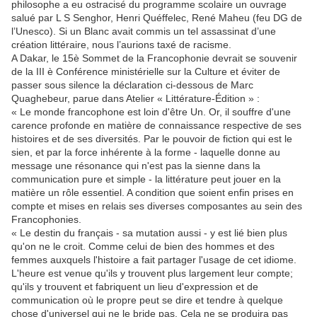
philosophe a eu ostracisé du programme scolaire un ouvrage
salué par L S Senghor, Henri Quéffelec, René Maheu (feu DG de
l’Unesco). Si un Blanc avait commis un tel assassinat d’une
création littéraire, nous l’aurions taxé de racisme.
A Dakar, le 15è Sommet de la Francophonie devrait se souvenir
de la III è Conférence ministérielle sur la Culture et éviter de
passer sous silence la déclaration ci-dessous de Marc
Quaghebeur, parue dans Atelier « Littérature-Édition » :
« Le monde francophone est loin d'être Un. Or, il souffre d'une
carence profonde en matière de connaissance respective de ses
histoires et de ses diversités. Par le pouvoir de fiction qui est le
sien, et par la force inhérente à la forme - laquelle donne au
message une résonance qui n'est pas la sienne dans la
communication pure et simple - la littérature peut jouer en la
matière un rôle essentiel. A condition que soient enfin prises en
compte et mises en relais ses diverses composantes au sein des
Francophonies.
« Le destin du français - sa mutation aussi - y est lié bien plus
qu'on ne le croit. Comme celui de bien des hommes et des
femmes auxquels l'histoire a fait partager l'usage de cet idiome.
L'heure est venue qu'ils y trouvent plus largement leur compte;
qu'ils y trouvent et fabriquent un lieu d'expression et de
communication où le propre peut se dire et tendre à quelque
chose d'universel qui ne le bride pas. Cela ne se produira pas