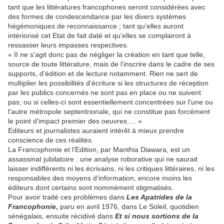
tant que les littératures francophones seront considérées avec
des formes de condescendance par les divers systèmes
hégémoniques de reconnaissance ; tant qu'elles auront
intériorisé cet Etat de fait daté et qu'elles se complairont à
ressasser leurs impasses respectives.
« II ne s'agit donc pas de négliger la création en tant que telle,
source de toute littérature, mais de l'inscrire dans le cadre de ses
supports, d'édition et de lecture notamment. Rien ne sert de
multiplier les possibilités d'écriture si les structures de réception
par les publics concernés ne sont pas en place ou ne suivent
pas; ou si celles‑ci sont essentiellement concentrées sur l'une ou
l'autre métropole septentrionale, qui ne constitue pas forcément
le point d'impact premier des oeuvres…. »
Editeurs et journalistes auraient intérêt à mieux prendre
conscience de ces réalités.
La Francophonie et l’Edition, par Manthia Diawara, est un
assassinat jubilatoire : une analyse roborative qui ne saurait
laisser indifférents ni les écrivains, ni les critiques littéraires, ni les
responsables des moyens d’information, encore moins les
éditeurs dont certains sont nommément stigmatisés.
Pour avoir traité ces problèmes dans
Les Apatrides de la
Francophonie
,
paru en avril 1976, dans Le Soleil, quotidien
sénégalais, ensuite récidivé dans
Et si nous sortions de la