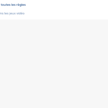
 toutes les règles
s les jeux vidéo
us choquant de Rockstar ? - Le scandale BULLY
e plus moche de Steam
du RÊVE tourne au CAUCHEMAR
pendant 8 heures
it… à tort
umiliés par un jeu vidéo
ire - Final Fantasy 8
ti un empire - Age of Empires
story DOFUS
tard, il crée l'un des pires jeux de tous les temps, MindsEye.