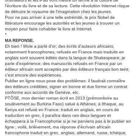
ordinateurs et les iPad vont mettre un terme à la culture de
l'écriture du livre et de sa lecture. Cette révolution Internet risque
de détruire le royaume de l'imagination chez les jeunes.
Pour ne pas arriver à une telle extrémité, le prix Nobel de
littérature encourage les autorités et les jeunes à trouver un
moyen pour faire cohabiter le livre et Internet.
*
MA REPONSE.
Eh bien ! Wole a parlé d'or; des écrits d'auteurs africains,
notamment francophones, refusés en France mais traduits en
anglais sont souvent édités dans la langue de Shakespeare; je
parle d'expérience; des manuscrits refusés en France par un
éditeur africain sont acceptés par des éditeurs français bon teint;
c'est encore des expériences.
Publier en ligne nous pose des problèmes: il faudrait connaître
des éditeurs crédibles, signer en bonne et due forme un contrat
conforme aux accords de Genève, etc.
PTÔSE, mon dernier roman écrit en 2013 (prémonitoire au
soulèvement au Burkina Faso) salué à Athènes, à Ithaque, au
Kenya est refusé en France; traduit en anglais, en cours de
traduction en grec, il paraîtra dans ces deux langues et
échappera à la Francophonie si je ne parviens pas à le publier en
ligne ; voilà, brièvement, ma réponse d'écrivain africain
francophone traduit en grec, anglais, allemand, russe, tchèque,