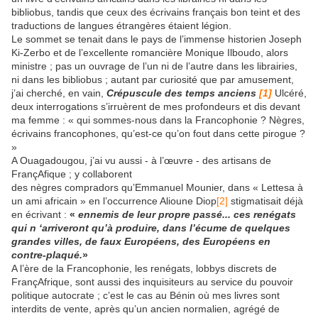
bibliobus, tandis que ceux des écrivains français bon teint et des
traductions de langues étrangères étaient légion.
Le sommet se tenait dans le pays de l’immense historien Joseph
Ki-Zerbo et de l’excellente romancière Monique Ilboudo, alors
ministre ; pas un ouvrage de l’un ni de l’autre dans les librairies,
ni dans les bibliobus ; autant par curiosité que par amusement,
j’ai cherché, en vain,
Crépuscule des temps anciens
[1]
Ulcéré,
deux interrogations s’irruèrent de mes profondeurs et dis devant
ma femme : « qui sommes-nous dans la Francophonie ? Nègres,
écrivains francophones, qu’est-ce qu’on fout dans cette pirogue ?
»
A Ouagadougou, j’ai vu aussi - à l’œuvre - des artisans de
FrançAfique ; y collaborent
des nègres compradors qu’Emmanuel Mounier, dans « Lettesa à
un ami africain » en l’occurrence Alioune Diop
[2]
stigmatisait déjà
en écrivant :
«
ennemis de leur propre passé... ces renégats
qui n ‘arriveront qu’à produire, dans l’écume de quelques
grandes villes, de faux Européens, des Européens en
contre-plaqué.
»
A l’ère de la Francophonie, les renégats, lobbys discrets de
FrançAfrique, sont aussi des inquisiteurs au service du pouvoir
politique autocrate ; c’est le cas au Bénin où mes livres sont
interdits de vente, après qu’un ancien normalien, agrégé de