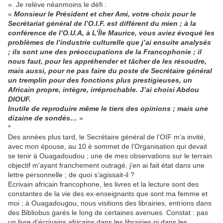
». Je relève néanmoins le défi :
«
Monsieur le Président et cher Ami, votre choix pour le
Secrétariat général de l’O.I.F. est différent du mien ; à la
conférence de l’O.U.A, à L’Île Maurice, vous aviez évoqué les
problèmes de l’industrie culturelle que j’ai ensuite analysés
; ils sont une des préoccupations de la Francophonie ; il
nous faut, pour les appréhender et tâcher de les résoudre,
mais aussi, pour ne pas faire du poste de Secrétaire général
un tremplin pour des fonctions plus prestigieuses, un
Africain propre, intègre, irréprochable. J’ai choisi Abdou
DIOUF.
Inutile de reproduire même le tiers des opinions ; mais une
dizaine de sondés…
»
*
Des années plus tard, le Secrétaire général de l’OIF m’a invité,
avec mon épouse, au 10 è sommet de l’Organisation qui devait
se tenir à Ouagadoudou ; une de mes observations sur le terrain
objectif m’ayant franchement outragé, j’en ai fait état dans une
lettre personnelle ; de quoi s’agissait-il ?
Ecrivain africain francophone, les livres et la lecture sont des
constantes de la vie des ex-enseignants que sont ma femme et
moi ; à Ouagadougou, nous visitions des librairies, entrions dans
des Bibliobus garés le long de certaines avenues. Constat : pas
un livre d’écrivains africains dans les librairies ni dans les