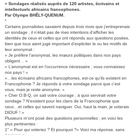
« Sondages réalisés auprès de 120 artistes, écrivains et
intellectuels africains francophones.
Par Olympe BHÊLY-QUENUM.
*
Certains journalistes savaient depuis trois mois que j’entreprenais
un sondage ; il n’était pas de mes intentions d’afficher les
identités de ceux et celles qui ont répondu aux questions posées,
bien que tous aient jugé important d’expliciter le ou les motifs de
leur anonymat :
« Je préfère l’anonymat, les mœurs politiques dans nos pays
obligent… »
« L’anonymat est en l’occurrence nécessaire ; vous connaissez
nos pays ! »
«…les écrivains africains francophones, est-ce qu’ils existent en
Francophonie ? Je réponds à votre sondage parce que c’est
vous, mais je reste anonyme. »
« Cher O.B-Q, on sait votre courage ; à quoi servirait votre
sondage ? N’existent pour les clans de la Francophonie que
ceux…et celles qui savent naviguer. Oui, haut la main, je voterais
DIOUF ! »
Plusieurs m’ont posé des questions personnelles ; en voici les
plus pertinentes :
1° « Pour qui voteriez ? Et pourquoi ?» Voici ma réponse, sans