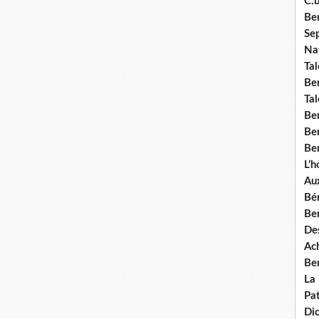
C.b
Ben
Se
Nat
Tal
Ben
Tal
Be
Ben
Ben
L’
Aux
Bé
Ben
Des
Ach
Ben
La
Pat
Di