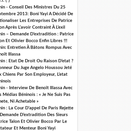
.f. (*)
in - Conseil Des Ministres Du 25
ptembre 2013: Boni Yayi A Décidé De
ionaliser Les Entreprises De Patrice
on Après L’avoir Contraint À L’exil
in – Demande D’extradition : Patrice
on Et Olivier Bocco Enfin Libres !!!
nin: Entretien À Bâtons Rompus Avec
oît Illassa
in : Etat De Droit Ou Raison D’etat ?
honneur Du Juge Angelo Houssou Jeté
 Chiens Par Son Employeur, L’etat
ninois
in - Interview De Benoît Illassa Avec
 Médias Béninois : « Je Ne Suis Pas
ete, Ni Achetable »
in : La Cour D’appel De Paris Rejette
 Demande D’extradition Des Sieurs
rice Talon Et Olivier Bocco Par Le
ctateur Et Menteur Boni Yayi