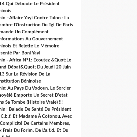
14 Qui Déboute Le Président
ninois
in –Affaire Yayi Contre Talon : La
ambre D’instruction Du Tgi De Paris
mande Un Complément
informations Au Gouvernement
ninois Et Rejette Le Mémoire
senté Par Boni Yayi
nin - Africa N°1: Ecoutez &Quot;Le
and Débat&Quot; Du Jeudi 20 Juin
13 Sur La Révision De La
nstitution Béninoise
nin: Au Pays Du Vodoun, Le Sorcier
oyèlé Emporte Un Secret D'etat
s Sa Tombe (Histoire Vraie) !!!
nin : Balade De Santé Du Président
 C.b.f. Et Madame À Cotonou, Avec
 Complicité De Certains Membres,
 Frais Du Forim, De L’a.f.d. Et Du