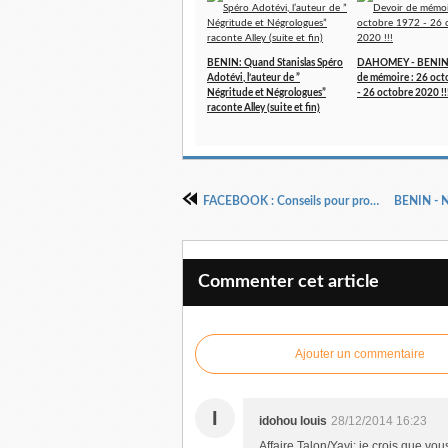
BENIN: Quand Stanislas Spéro
DAHOMEY - BENIN 
Adotévi, l’auteur de ”
de mémoire : 26 oc
Négritude et Négrologues”
- 26 octobre 2020 !!
raconte Alley (suite et fin)
FACEBOOK : Conseils pour protéger votre e-réputation face aux recruteurs
Commenter cet article
Ajouter un commentaire
I
idohou louis
28/12/2014 16:23
Affaire Talon/Yayi: je crois que vo