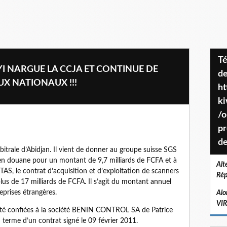
Téléchargez le projet de société
AYI NARGUE LA CCJA ET CONTINUE DE
de
UX NATIONAUX !!!
ht
k
/o
pr
de
itrale d’Abidjan. Il vient de donner au groupe suisse SGS
s en douane pour un montant de 9,7 milliards de FCFA et à
Alt
S, le contrat d’acquisition et d’exploitation de scanners
Rép
plus de 17 milliards de FCFA. Il s’agit du montant annuel
eprises étrangères.
Alo
VI
été confiées à la société BENIN CONTROL SA de Patrice
terme d’un contrat signé le 09 février 2011.