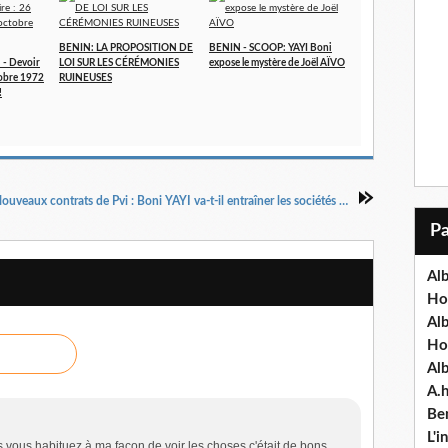
BENIN: LA PROPOSITION DE
BENIN - SCOOP: YAYI Boni
- Devoir
LOI SUR LES CÉRÉMONIES
expose le mystère de Joël AÏVO
tobre 1972
RUINEUSES
!
BENIN - Nouveaux contrats de Pvi : Boni YAYI va-t-il entraîner les sociétés Bureau Véritas et SGS dans une corruption internationale au sommet de l’Etat béninois ???
Alb
Ho
Al
Ho
Al
A.
Ben
L'
us vous habituez à ma façon de voir les choses,c'était de bons