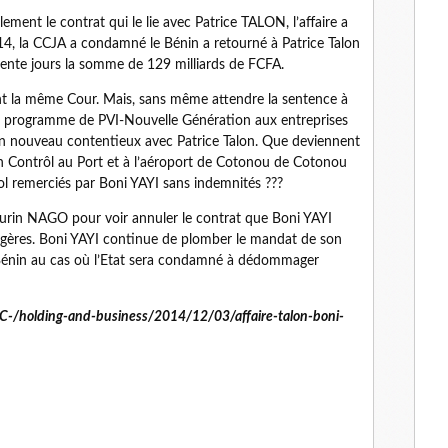
lement le contrat qui le lie avec Patrice TALON, l’affaire a
014, la CCJA a condamné le Bénin a retourné à Patrice Talon
 trente jours la somme de 129 milliards de FCFA.
ant la même Cour. Mais, sans même attendre la sentence à
r le programme de PVI-Nouvelle Génération aux entreprises
 un nouveau contentieux avec Patrice Talon. Que deviennent
nin Contrôl au Port et à l’aéroport de Cotonou de Cotonou
ol remerciés par Boni YAYI sans indemnités ???
hurin NAGO pour voir annuler le contrat que Boni YAYI
angères. Boni YAYI continue de plomber le mandat de son
 Bénin au cas où l’Etat sera condamné à dédommager
r/LC-/holding-and-business/2014/12/03/affaire-talon-boni-