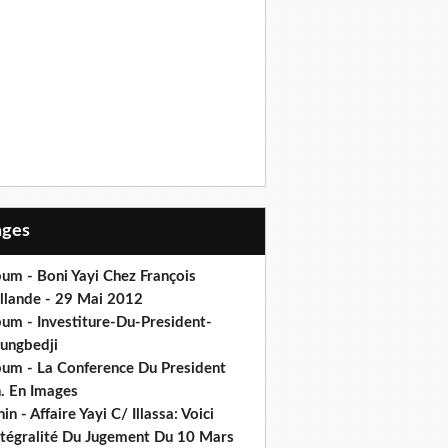
Pages
um - Boni Yayi Chez François
llande - 29 Mai 2012
bum - Investiture-Du-President-
ungbedji
bum - La Conference Du President
h. En Images
in - Affaire Yayi C/ Illassa: Voici
intégralité Du Jugement Du 10 Mars