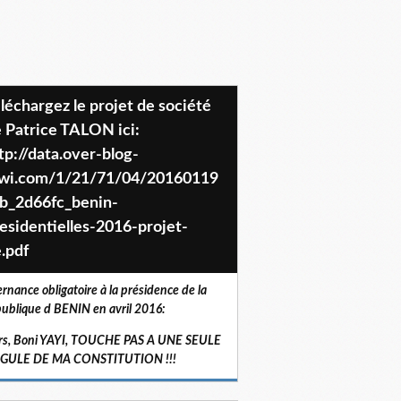
 Patrice TALON ici:
tp://data.over-blog-
iwi.com/1/21/71/04/20160119
b_2d66fc_benin-
esidentielles-2016-projet-
.pdf
ernance obligatoire à la présidence de la
ublique d BENIN en avril 2016:
rs, Boni YAYI, TOUCHE PAS A UNE SEULE
RGULE DE MA CONSTITUTION !!!