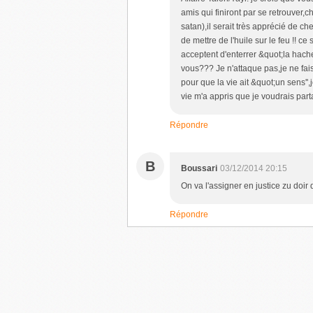
amis qui finiront par se retrouver,c
satan),il serait très apprécié de ch
de mettre de l'huile sur le feu !! c
acceptent d'enterrer &quot;la hache 
vous??? Je n'attaque pas,je ne fai
pour que la vie ait &quot;un sens''
vie m'a appris que je voudrais par
Répondre
B
Boussari
03/12/2014 20:15
On va l'assigner en justice zu doir 
Répondre