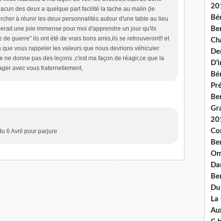
20
hacun des deux a quelque part facilité la tache au malin (le
Bé
ercher à réunir les deux personnalités autour d'une table au lieu
e serait une joie immense pour moi d'apprendre un jour qu'ils
Ben
de guerre'' ils ont été de vrais bons amis,ils se retrouveront!! et
Ch
s que vous rappeler les valeurs que nous devrions véhiculer
De
,je ne donne pas des leçons ,c'est ma façon de réagir,ce que la
D’
tager avec vous fraternellement,
Bé
Pré
Be
Gr
20
Co
du 6 Avril pour parjure
Be
Om
Dan
Be
Du
La
Aux