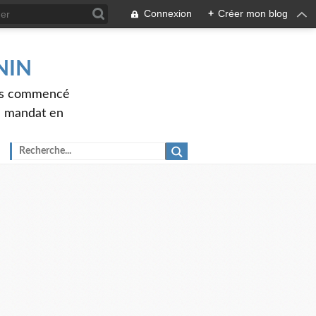
Connexion
+
Créer mon blog
ENIN
ons commencé
nd mandat en