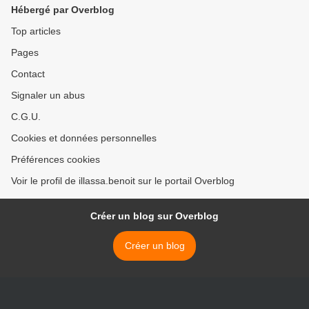
échappe de peu à la mort
Hébergé par Overblog
!!!
Top articles
Pages
Contact
Signaler un abus
C.G.U.
Cookies et données personnelles
Préférences cookies
Voir le profil de illassa.benoit sur le portail Overblog
Créer un blog sur Overblog
Créer un blog