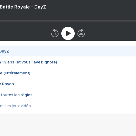
 Battle Royale - DayZ
 DayZ
 a 13 ans (et vous l'avez ignoré)
e (littéralement)
im Rayan
 toutes les règles
s les jeux vidéo
us choquant de Rockstar ? - Le scandale BULLY
e plus moche de Steam