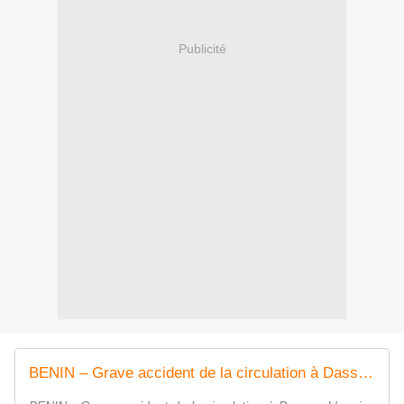
Publicité
BENIN – Grave accident de la circulation à Dassa : L’ancien ministre de l’Intérieur, Benoît DEGLA, échappe de peu à la mort !!! - Le Blog de Benoît ILLASSA - Une passion pour le BENIN