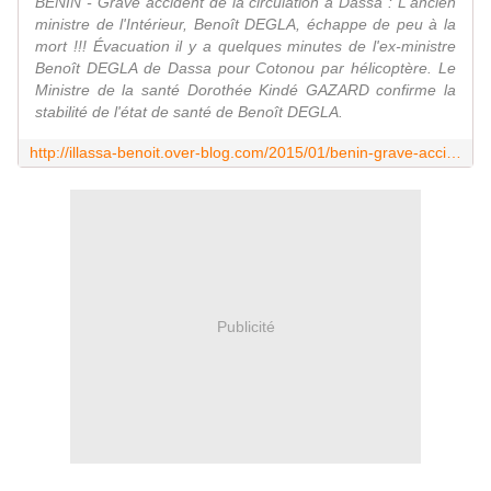
BENIN - Grave accident de la circulation à Dassa : L'ancien
ministre de l'Intérieur, Benoît DEGLA, échappe de peu à la
mort !!! Évacuation il y a quelques minutes de l'ex-ministre
Benoît DEGLA de Dassa pour Cotonou par hélicoptère. Le
Ministre de la santé Dorothée Kindé GAZARD confirme la
stabilité de l'état de santé de Benoît DEGLA.
http://illassa-benoit.over-blog.com/2015/01/benin-grave-accident-de-la-circulation-a-dassa-l-ancien-ministre-de-l-interieur-benoit-degla-echappe-de-peu-a-la-mort.html
Publicité