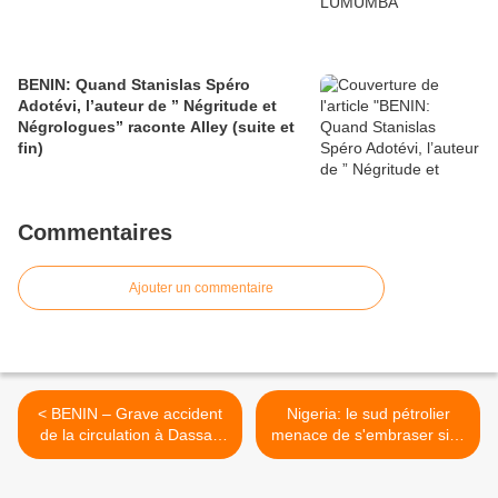
BENIN: Quand Stanislas Spéro
Adotévi, l’auteur de ” Négritude et
Négrologues” raconte Alley (suite et
fin)
Commentaires
Ajouter un commentaire
< BENIN – Grave accident
Nigeria: le sud pétrolier
de la circulation à Dassa :
menace de s'embraser si le
L’ancien ministre de
président Jonathan n'est
l’Intérieur, Benoît DEGLA,
pas réélu >