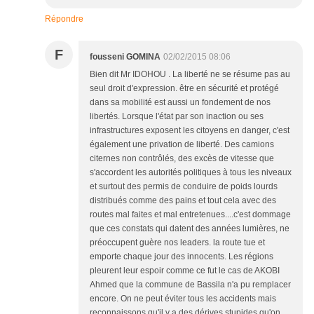
Répondre
F
fousseni GOMINA
02/02/2015 08:06
Bien dit Mr IDOHOU . La liberté ne se résume pas au
seul droit d'expression. être en sécurité et protégé
dans sa mobilité est aussi un fondement de nos
libertés. Lorsque l'état par son inaction ou ses
infrastructures exposent les citoyens en danger, c'est
également une privation de liberté. Des camions
citernes non contrôlés, des excès de vitesse que
s'accordent les autorités politiques à tous les niveaux
et surtout des permis de conduire de poids lourds
distribués comme des pains et tout cela avec des
routes mal faites et mal entretenues....c'est dommage
que ces constats qui datent des années lumières, ne
préoccupent guère nos leaders. la route tue et
emporte chaque jour des innocents. Les régions
pleurent leur espoir comme ce fut le cas de AKOBI
Ahmed que la commune de Bassila n'a pu remplacer
encore. On ne peut éviter tous les accidents mais
reconnaissons qu'il y a des dérives stupides qu'on