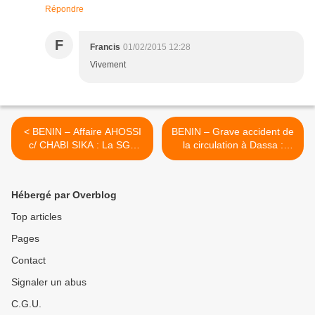
Répondre
F
Francis
01/02/2015 12:28
Vivement
< BENIN – Affaire AHOSSI
BENIN – Grave accident de
c/ CHABI SIKA : La SGP
la circulation à Dassa :
ABOH HOUESSOU
L’ancien ministre de
confirme le banditisme et la
l’Intérieur, Benoît DEGLA,
vendetta au sommet de
échappe de peu à la mort
Hébergé par Overblog
l’Etat - Le Blog de Benoît
!!! - Le Blog de Benoît
ILLASSA - Une passion
ILLASSA - Une passion
Top articles
pour le BENIN
pour le BENIN >
Pages
Contact
Signaler un abus
C.G.U.