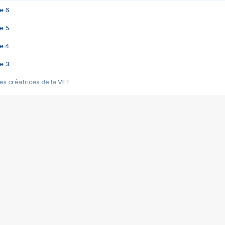
e 6
e 5
e 4
e 3
s créatrices de la VF !
e 2
e 1
e Mektoub My Love arrive enfin ! Rencontre avec Shaïn Boumedine et Sal
i : après Toni en famille
elle réalise le bouleversant Dites lui que je l'aime
ais ! Rencontre autour de Vie privée de Rebecca Zlotowski
 de Marguerite, Grave... Rencontre avec Ella Rumpf