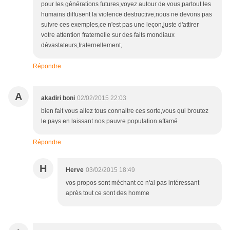
pour les générations futures,voyez autour de vous,partout les
humains diffusent la violence destructive,nous ne devons pas
suivre ces exemples,ce n'est pas une leçon,juste d'attirer
votre attention fraternelle sur des faits mondiaux
dévastateurs,fraternellement,
Répondre
A
akadiri boni
02/02/2015 22:03
bien fait vous allez tous connaitre ces sorte,vous qui broutez
le pays en laissant nos pauvre population affamé
Répondre
H
Herve
03/02/2015 18:49
vos propos sont méchant ce n'ai pas intéressant
après tout ce sont des homme