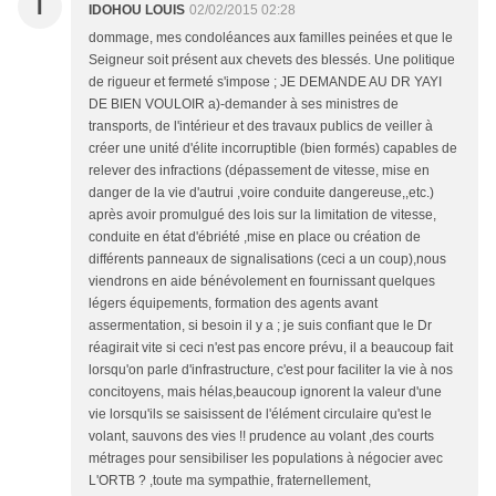
I
IDOHOU LOUIS
02/02/2015 02:28
dommage, mes condoléances aux familles peinées et que le
Seigneur soit présent aux chevets des blessés. Une politique
de rigueur et fermeté s'impose ; JE DEMANDE AU DR YAYI
DE BIEN VOULOIR a)-demander à ses ministres de
transports, de l'intérieur et des travaux publics de veiller à
créer une unité d'élite incorruptible (bien formés) capables de
relever des infractions (dépassement de vitesse, mise en
danger de la vie d'autrui ,voire conduite dangereuse,,etc.)
après avoir promulgué des lois sur la limitation de vitesse,
conduite en état d'ébriété ,mise en place ou création de
différents panneaux de signalisations (ceci a un coup),nous
viendrons en aide bénévolement en fournissant quelques
légers équipements, formation des agents avant
assermentation, si besoin il y a ; je suis confiant que le Dr
réagirait vite si ceci n'est pas encore prévu, il a beaucoup fait
lorsqu'on parle d'infrastructure, c'est pour faciliter la vie à nos
concitoyens, mais hélas,beaucoup ignorent la valeur d'une
vie lorsqu'ils se saisissent de l'élément circulaire qu'est le
volant, sauvons des vies !! prudence au volant ,des courts
métrages pour sensibiliser les populations à négocier avec
L'ORTB ? ,toute ma sympathie, fraternellement,