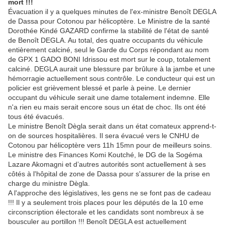
mort !!!
Évacuation il y a quelques minutes de l'ex-ministre Benoît DEGLA
de Dassa pour Cotonou par hélicoptère. Le Ministre de la santé
Dorothée Kindé GAZARD confirme la stabilité de l'état de santé
de Benoît DEGLA. Au total, des quatre occupants du véhicule
entièrement calciné, seul le Garde du Corps répondant au nom
de GPX 1 GADO BONI Idrissou est mort sur le coup, totalement
calciné. DEGLA aurait une blessure par brûlure à la jambe et une
hémorragie actuellement sous contrôle. Le conducteur qui est un
policier est grièvement blessé et parle à peine. Le dernier
occupant du véhicule serait une dame totalement indemne. Elle
n'a rien eu mais serait encore sous un état de choc. Ils ont été
tous été évacués.
Le ministre Benoît Dègla serait dans un état comateux apprend-t-
on de sources hospitalières. Il sera évacué vers le CNHU de
Cotonou par hélicoptère vers 11h 15mn pour de meilleurs soins.
Le ministre des Finances Komi Koutché, le DG de la Sogéma
Lazare Akomagni et d’autres autorités sont actuellement à ses
côtés à l'hôpital de zone de Dassa pour s'assurer de la prise en
charge du ministre Dègla.
A l'approche des législatives, les gens ne se font pas de cadeau
!!! Il y a seulement trois places pour les députés de la 10 eme
circonscription électorale et les candidats sont nombreux à se
bousculer au portillon !!! Benoît DEGLA est actuellement