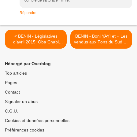
comble de sa Grâce infinie.
Répondre
< BENIN - Législatives
BENIN - Boni YAYI et « Les
d’avril 2015: Oba Chabi
vendus aux Fons du Sud » :
Denis et Chabi Félicien
Puisque YAYI est devenu
Zacharie quittent
fou, il faut lui mettre une
définitivement FCBE pour la
camisole et l’interner à
Hébergé par Overblog
liste Alliance "Soleil" de
Jacquot au plus vite !!! >
l’opposition dans la 10ème
Top articles
circonscription électorale.
Pages
Chaud combat en
perspective à Savè,
Contact
Ouèssè, Toui et Kilibo !!!
Signaler un abus
C.G.U.
Cookies et données personnelles
Préférences cookies