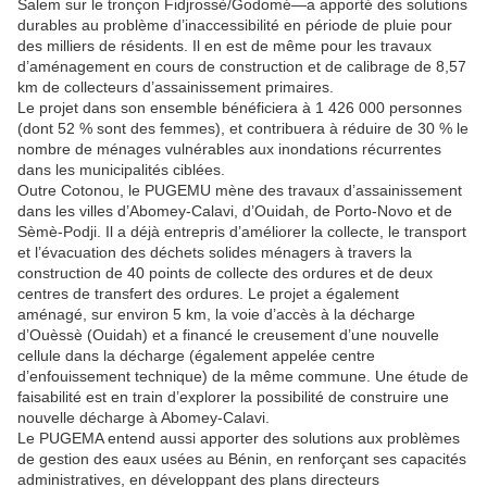
Salem sur le tronçon Fidjrossè/Godomé—a apporté des solutions
durables au problème d’inaccessibilité en période de pluie pour
des milliers de résidents. Il en est de même pour les travaux
d’aménagement en cours de construction et de calibrage de 8,57
km de collecteurs d’assainissement primaires.
Le projet dans son ensemble bénéficiera à 1 426 000 personnes
(dont 52 % sont des femmes), et contribuera à réduire de 30 % le
nombre de ménages vulnérables aux inondations récurrentes
dans les municipalités ciblées.
Outre Cotonou, le PUGEMU mène des travaux d’assainissement
dans les villes d’Abomey-Calavi, d’Ouidah, de Porto-Novo et de
Sèmè-Podji. Il a déjà entrepris d’améliorer la collecte, le transport
et l’évacuation des déchets solides ménagers à travers la
construction de 40 points de collecte des ordures et de deux
centres de transfert des ordures. Le projet a également
aménagé, sur environ 5 km, la voie d’accès à la décharge
d’Ouèssè (Ouidah) et a financé le creusement d’une nouvelle
cellule dans la décharge (également appelée centre
d’enfouissement technique) de la même commune. Une étude de
faisabilité est en train d’explorer la possibilité de construire une
nouvelle décharge à Abomey-Calavi.
Le PUGEMA entend aussi apporter des solutions aux problèmes
de gestion des eaux usées au Bénin, en renforçant ses capacités
administratives, en développant des plans directeurs