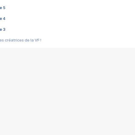
e 5
e 4
e 3
s créatrices de la VF !
e 2
e 1
e Mektoub My Love arrive enfin ! Rencontre avec Shaïn Boumedine et Sal
i : après Toni en famille
elle réalise le bouleversant Dites lui que je l'aime
ais ! Rencontre autour de Vie privée de Rebecca Zlotowski
 de Marguerite, Grave... Rencontre avec Ella Rumpf
 Les Rêveurs, un film intime sur la santé mentale