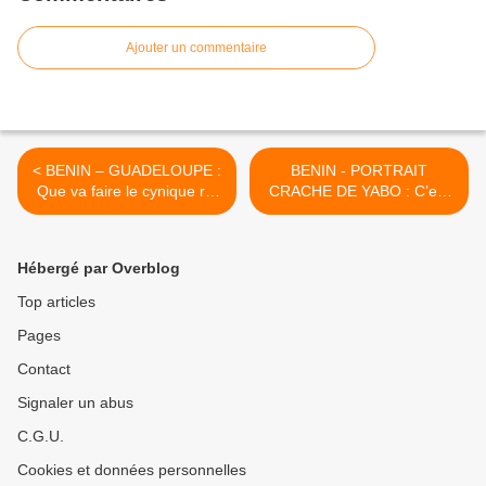
Ajouter un commentaire
< BENIN – GUADELOUPE :
BENIN - PORTRAIT
Que va faire le cynique roi
CRACHE DE YABO : C’est
Boni 1er au Mémorial Acte
un assoiffé de pouvoir et un
alors qu’il a laissé la « Porte
tueur en série psychopathe
du Non-Retour » de Ouidah
!!! >
Hébergé par Overblog
à l’abandon ???
Top articles
Pages
Contact
Signaler un abus
C.G.U.
Cookies et données personnelles