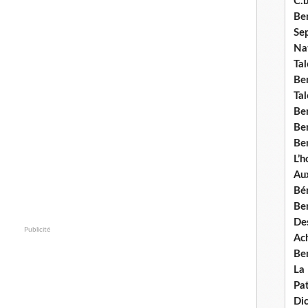
C.b
Ben
Se
Nat
Tal
Ben
Tal
Be
Ben
Ben
L’
Aux
Bé
Ben
Des
Publicité
Ach
Ben
La
Pat
Di