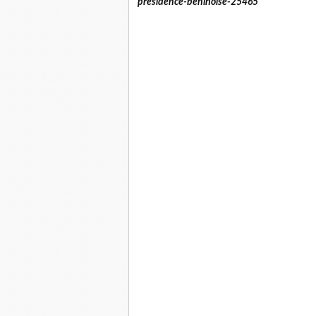
presidence-beninoise-25465