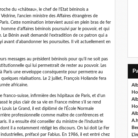
oche du «château», le chef de l’Etat béninois a
édrine, l’ancien ministre des Affaires étrangères de
Paris. Cette nomination intervient aussi en plein bras de fer
he homme d’affaires béninois poursuivi par le pouvoir, et qui
e. Le Bénin avait demandé l’extradition de ce patron qui a
i avant d'abandonner les poursuites. Il vit actuellement en
ieurs messages au président béninois pour qu’il ne soit pas
titutionnelle qui lui permettrait de rester au pouvoir. Les
 à Paris une enveloppe conséquente pour permettre au
uelques réalisations. Le 2 juillet, François Hollande fera
rnée africaine.
Alb
Ho
 franco-suisse, infirmière des hôpitaux de Paris, et d’un
Al
ssé le plus clair de sa vie en France même s’il se rend
Ho
e Louis Le Grand, il est diplômé de l'École Normale
Al
arrière professionnelle comme maître de conférences et
A.
is. Il a ensuite été conseiller du ministre de l'Industrie
Ben
dont il a notamment rédigé les discours. On lui doit Le Fer
 industrielles, préfacé par Fabius. En 1986, il est entré chez
L'