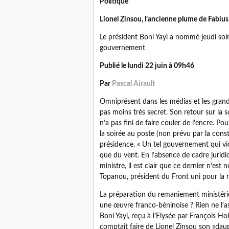
Politique
Lionel Zinsou, l’ancienne plume de Fabius
Le président Boni Yayi a nommé jeudi so
gouvernement
Publié le lundi 22 juin à 09h46
Par
Pascal Airault
Omniprésent dans les médias et les grand
pas moins très secret. Son retour sur la s
n’a pas fini de faire couler de l’encre. P
la soirée au poste (non prévu par la cons
présidence. « Un tel gouvernement qui vi
que du vent. En l’absence de cadre juridi
ministre, il est clair que ce dernier n’est
Topanou, président du Front uni pour la 
La préparation du remaniement ministériel 
une œuvre franco-béninoise ? Rien ne l’as
Boni Yayi, reçu à l’Elysée par François Hol
comptait faire de Lionel Zinsou son «dau