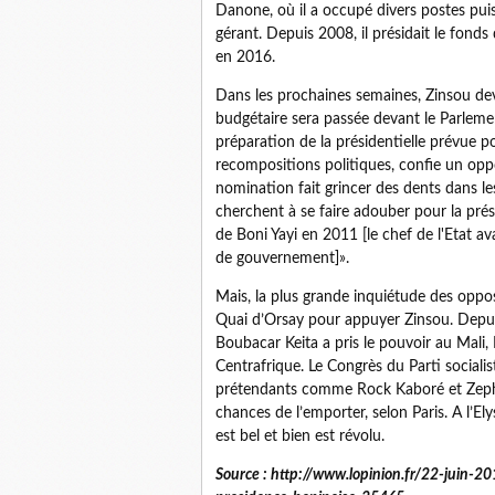
Danone, où il a occupé divers postes pu
gérant. Depuis 2008, il présidait le fonds
en 2016.
Dans les prochaines semaines, Zinsou devr
budgétaire sera passée devant le Parlement
préparation de la présidentielle prévue pou
recompositions politiques, confie un opp
nomination fait grincer des dents dans le
cherchent à se faire adouber pour la prés
de Boni Yayi en 2011 [le chef de l'Etat av
de gouvernement]».
Mais, la plus grande inquiétude des opposa
Quai d’Orsay pour appuyer Zinsou. Depuis 
Boubacar Keita a pris le pouvoir au Mali, 
Centrafrique. Le Congrès du Parti socialist
prétendants comme Rock Kaboré et Zephi
chances de l’emporter, selon Paris. A l’El
est bel et bien est révolu.
Source : http://www.lopinion.fr/22-juin-2