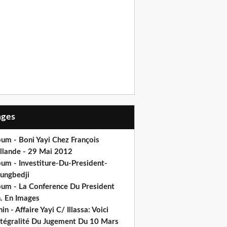
Pages
um - Boni Yayi Chez François
llande - 29 Mai 2012
bum - Investiture-Du-President-
ungbedji
bum - La Conference Du President
h. En Images
in - Affaire Yayi C/ Illassa: Voici
intégralité Du Jugement Du 10 Mars