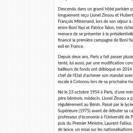
Descendu dans un grand hôtel parisien pr
longuement reçu Lionel Zinsou et Hubert V
François Mitterrand, lors de son séjour à 
entre Boni Yayi et Patrice Talon, très ric
menace de se présenter à la présidentiell
financé la première campagne de Boni Yay
exil en France.
Depuis deux ans, Paris a fait passer plus
tenté, lui aussi, par une modification cons
bailleurs de fonds ont débloqué en 2014
chef de l'Etat d’achever son mandat avec q
escale à Cotonou lors de sa prochaine tou
Né le 23 octobre 1954 à Paris, d’une mère
père béninois, médecin, Lionel Zinsou a pa
régulièrement au Bénin. Passé par le lycé
Supérieure (1975) avant de débuter sa c
professeur d'économie à l'Université de Par
puis du Premier Ministre, Laurent Fabius, 
de lance, un essai sur les nationalisations