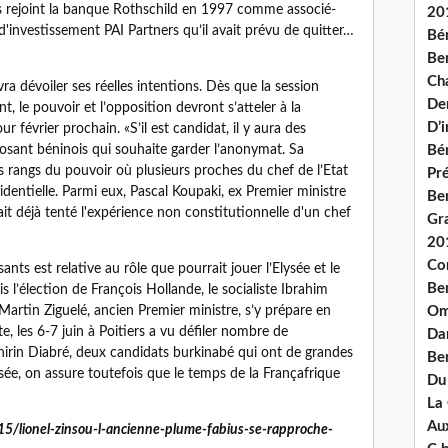
is rejoint la banque Rothschild en 1997 comme associé-
20
 d'investissement PAI Partners qu’il avait prévu de quitter…
Bé
Ben
Ch
a dévoiler ses réelles intentions. Dès que la session
De
, le pouvoir et l’opposition devront s’atteler à la
D’
r février prochain. «S’il est candidat, il y aura des
osant béninois qui souhaite garder l’anonymat. Sa
Bé
s rangs du pouvoir où plusieurs proches du chef de l’Etat
Pré
identielle. Parmi eux, Pascal Koupaki, ex Premier ministre
Be
ait déjà tenté l'expérience non constitutionnelle d'un chef
Gr
20
Co
nts est relative au rôle que pourrait jouer l’Elysée et le
Be
l’élection de François Hollande, le socialiste Ibrahim
Martin Ziguelé, ancien Premier ministre, s’y prépare en
Om
e, les 6-7 juin à Poitiers a vu défiler nombre de
Dan
rin Diabré, deux candidats burkinabé qui ont de grandes
Be
ysée, on assure toutefois que le temps de la Françafrique
Du
La
Aux
015/lionel-zinsou-l-ancienne-plume-fabius-se-rapproche-