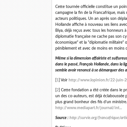
Cette tournée officielle constitue un poi
campagne la fin de la Francafrique, mais 
acteurs politiques. Un an après son dé
Hollande affiche à nouveau ses liens ave
Biya, déjà reçus avec tous les honneurs à 
diplomatie française ne cache pas son cyn
économique" et la "diplomatie militaire" o
péniblement et avec de moins en moins de
Même si la dimension affairiste et sulfureu
dans le passé, François Hollande, dans la l
semble avoir renoncé à se démarquer des a
[
1
] Voir
http://www.lopinion.fr/22-juin-2
[
2
] Cette fondation a été créée dans le 
un des co-auteurs, est déjà éclaboussée p
plus grand bonheur des fils d’un ministre.
http://www.mediapart.fr/journal/int...
Source :
http://survie.org/francafrique/ar