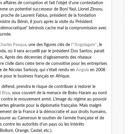
affaires de corruption et fait l’objet d’une contestation
mme un potentiel successeur de Boni Yayi, Lionel Zinsou,
e proche de Laurent Fabius, président de la fondation
istre du Bénin, 8 jours après la visite du Président
ent démocratique" béninois cache mal la compromission avec
ournée.
Charles Pasqua
, une des figures clés de
l’"Angolagate"
, le
, où il sera accueilli par le président Dos Santos, parait
es. Après des décennies d’agissements des réseaux
re civile dans cette terre de convoitise pour les entreprises
née de Nicolas Sarkozy, qui s’était rendu en
Angola
en 2008
re pour le business français en Afrique.
 défend, prendra le risque de contribuer à redorer le
l Biya
, sous couvert de la menace de Boko Haram au nord
e contre le mouvement armé. L’image du régime au pouvoir
ertes gênante pour la diplomatie française. Mais malgré
ement de la France à la démocratie et aux droits humains,
assurer au Cameroun le soutien de l’armée française et de
s contre les autorités d’un pays où les intérêts
olloré, Orange, Castel, etc.).