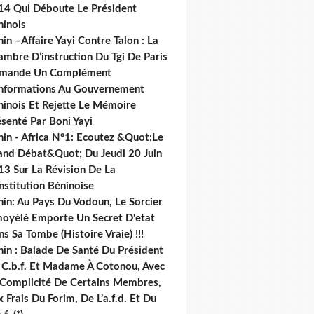
14 Qui Déboute Le Président
ninois
in –Affaire Yayi Contre Talon : La
ambre D’instruction Du Tgi De Paris
mande Un Complément
informations Au Gouvernement
ninois Et Rejette Le Mémoire
senté Par Boni Yayi
nin - Africa N°1: Ecoutez &Quot;Le
and Débat&Quot; Du Jeudi 20 Juin
13 Sur La Révision De La
nstitution Béninoise
nin: Au Pays Du Vodoun, Le Sorcier
oyèlé Emporte Un Secret D'etat
s Sa Tombe (Histoire Vraie) !!!
nin : Balade De Santé Du Président
 C.b.f. Et Madame À Cotonou, Avec
 Complicité De Certains Membres,
 Frais Du Forim, De L’a.f.d. Et Du