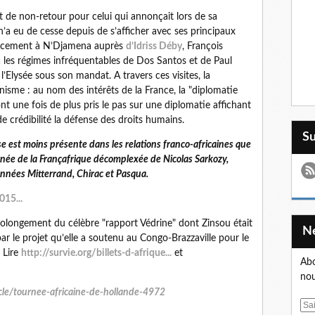
nt de non-retour pour celui qui annonçait lors de sa
n’a eu de cesse depuis de s’afficher avec ses principaux
placement à N’Djamena auprès
d’Idriss Déby
, François
c les régimes infréquentables de Dos Santos et de Paul
l’Elysée sous son mandat. A travers ces visites, la
isme : au nom des intérêts de la France, la "diplomatie
nt une fois de plus pris le pas sur une diplomatie affichant
 crédibilité la défense des droits humains.
S
se est moins présente dans les relations franco-africaines que
ignée de la Françafrique décomplexée de Nicolas Sarkozy,
nnées Mitterrand, Chirac et Pasqua.
015...
prolongement du célèbre "rapport Védrine" dont Zinsou était
ar le projet qu’elle a soutenu au Congo-Brazzaville pour le
 Lire
http://survie.org/billets-d-afrique...
et
Abo
nou
ticle/tournee-africaine-de-hollande-4972
E