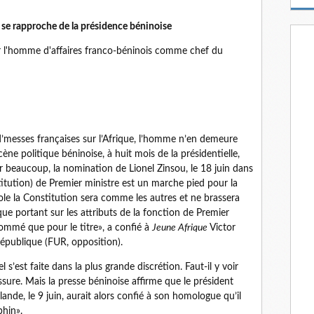
m
a
 se rapproche de la présidence béninoise
i
l
ir l'homme d'affaires franco-béninois comme chef du
’messes françaises sur l’Afrique, l’homme n’en demeure
cène politique béninoise, à huit mois de la présidentielle,
our beaucoup, la nomination de Lionel Zinsou, le 18 juin dans
titution) de Premier ministre est un marche pied pour la
ole la Constitution sera comme les autres et ne brassera
que portant sur les attributs de la fonction de Premier
 nommé que pour le titre», a confié à
Jeune Afrique
Victor
république (FUR, opposition).
s’est faite dans la plus grande discrétion. Faut-il y voir
sure. Mais la presse béninoise affirme que le président
lande, le 9 juin, aurait alors confié à son homologue qu’il
phin».