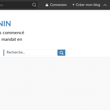
Connexion
+
Créer mon blog
ENIN
ons commencé
nd mandat en