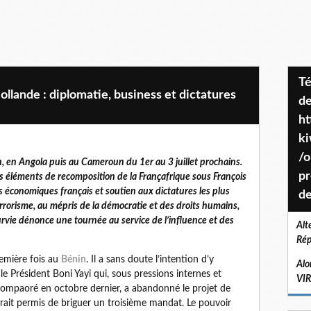
Téléchargez le projet de société
llande : diplomatie, business et dictatures
de
ht
k
/o
, en Angola puis au Cameroun du 1er au 3 juillet prochains.
pr
les éléments de recomposition de la Françafrique sous François
 économiques français et soutien aux dictatures les plus
de
errorisme, au mépris de la démocratie et des droits humains,
urvie dénonce une tournée au service de l’influence et des
Alt
Rép
remière fois au
Bénin
. Il a sans doute l’intention d’y
Alo
Président Boni Yayi qui, sous pressions internes et
VI
 Compaoré en octobre dernier, a abandonné le projet de
urait permis de briguer un troisième mandat. Le pouvoir