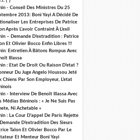
.f. (*)
in - Conseil Des Ministres Du 25
ptembre 2013: Boni Yayi A Décidé De
ionaliser Les Entreprises De Patrice
on Après L’avoir Contraint À L’exil
in – Demande D’extradition : Patrice
on Et Olivier Bocco Enfin Libres !!!
nin: Entretien À Bâtons Rompus Avec
oît Illassa
in : Etat De Droit Ou Raison D’etat ?
honneur Du Juge Angelo Houssou Jeté
 Chiens Par Son Employeur, L’etat
ninois
in - Interview De Benoît Illassa Avec
 Médias Béninois : « Je Ne Suis Pas
ete, Ni Achetable »
in : La Cour D’appel De Paris Rejette
 Demande D’extradition Des Sieurs
rice Talon Et Olivier Bocco Par Le
ctateur Et Menteur Boni Yayi