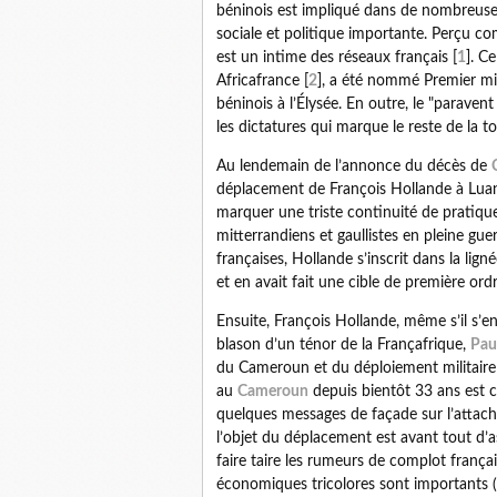
béninois est impliqué dans de nombreuses 
sociale et politique importante. Perçu co
est un intime des réseaux français [
1
]. C
Africafrance [
2
], a été nommé Premier min
béninois à l’Élysée. En outre, le "parav
les dictatures qui marque le reste de la t
Au lendemain de l’annonce du décès de
déplacement de François Hollande à Luanda
marquer une triste continuité de pratiqu
mitterrandiens et gaullistes en pleine guer
françaises, Hollande s’inscrit dans la lig
et en avait fait une cible de première ord
Ensuite, François Hollande, même s’il s’en
blason d’un ténor de la Françafrique,
Pau
du Cameroun et du déploiement militair
au
Cameroun
depuis bientôt 33 ans est c
quelques messages de façade sur l’attach
l’objet du déplacement est avant tout d’
faire taire les rumeurs de complot françai
économiques tricolores sont importants (B