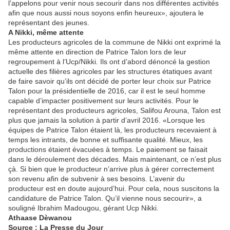
l’appelons pour venir nous secourir dans nos différentes activités
afin que nous aussi nous soyons enfin heureux», ajoutera le
représentant des jeunes.
A Nikki, même attente
Les producteurs agricoles de la commune de Nikki ont exprimé la
même attente en direction de Patrice Talon lors de leur
regroupement à l’Ucp/Nikki. Ils ont d’abord dénoncé la gestion
actuelle des filières agricoles par les structures étatiques avant
de faire savoir qu’ils ont décidé de porter leur choix sur Patrice
Talon pour la présidentielle de 2016, car il est le seul homme
capable d’impacter positivement sur leurs activités. Pour le
représentant des producteurs agricoles, Salifou Arouna, Talon est
plus que jamais la solution à partir d’avril 2016. «Lorsque les
équipes de Patrice Talon étaient là, les producteurs recevaient à
temps les intrants, de bonne et suffisante qualité. Mieux, les
productions étaient évacuées à temps. Le paiement se faisait
dans le déroulement des décades. Mais maintenant, ce n’est plus
çà. Si bien que le producteur n’arrive plus à gérer correctement
son revenu afin de subvenir à ses besoins. L’avenir du
producteur est en doute aujourd’hui. Pour cela, nous suscitons la
candidature de Patrice Talon. Qu’il vienne nous secourir», a
souligné Ibrahim Madougou, gérant Ucp Nikki.
Athaase Dèwanou
Source : La Presse du Jour