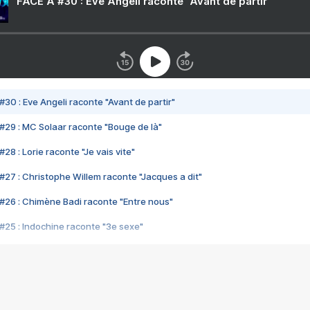
FACE A #30 : Eve Angeli raconte "Avant de partir"
#30 : Eve Angeli raconte "Avant de partir"
#29 : MC Solaar raconte "Bouge de là"
28 : Lorie raconte "Je vais vite"
#27 : Christophe Willem raconte "Jacques a dit"
#26 : Chimène Badi raconte "Entre nous"
#25 : Indochine raconte "3e sexe"
#24 : Zaho raconte "C'est chelou"
#23 : Patrick Bruel raconte "Au café des délices"
#22 : Kyo raconte "Le chemin"