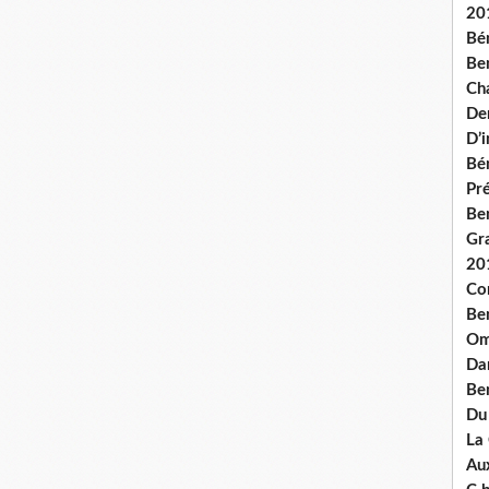
20
Bé
Ben
Ch
De
D’
Bé
Pré
Be
Gr
20
Co
Be
Om
Dan
Be
Du
La
Aux