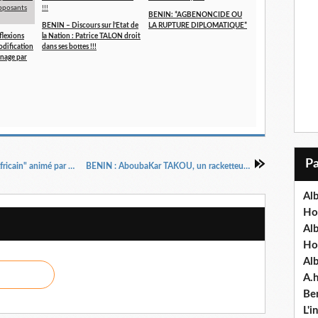
BENIN: *AGBENONCIDE OU
BENIN – Discours sur l’Etat de
LA RUPTURE DIPLOMATIQUE*
flexions
la Nation : Patrice TALON droit
odification
dans ses bottes !!!
inage par
BENIN: Patrice TALON est l'invité du "Débat Africain" animé par Alain FOKA sur RFI le dimanche 13 décembre 2015 à 9H10
BENIN : AboubaKar TAKOU, un racketteur à part entière ou entièrement à part ???
Alb
Ho
Al
Ho
Al
A.
Ben
L'