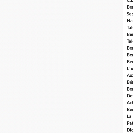
C.b
Ben
Se
Nat
Tal
Ben
Tal
Be
Ben
Ben
L’
Aux
Bé
Ben
Des
Ach
Ben
La
Pat
Di