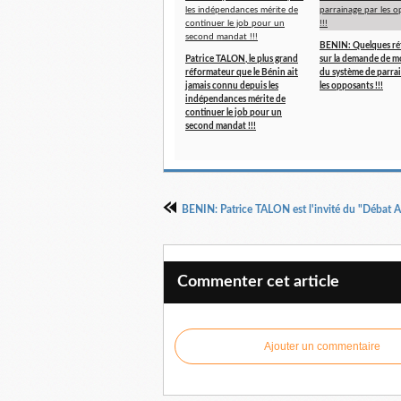
BENIN: Quelques ré
Patrice TALON, le plus grand
sur la demande de m
réformateur que le Bénin ait
du système de parra
jamais connu depuis les
les opposants !!!
indépendances mérite de
continuer le job pour un
second mandat !!!
Commenter cet article
Ajouter un commentaire