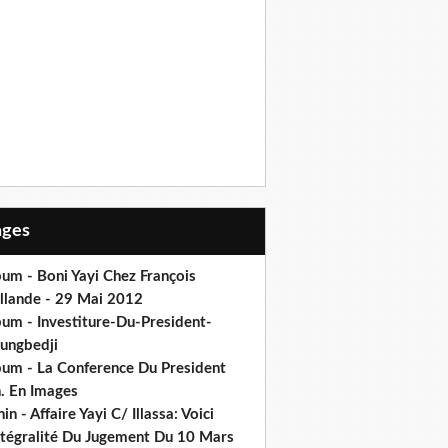
Pages
um - Boni Yayi Chez François
llande - 29 Mai 2012
bum - Investiture-Du-President-
ungbedji
bum - La Conference Du President
h. En Images
in - Affaire Yayi C/ Illassa: Voici
intégralité Du Jugement Du 10 Mars