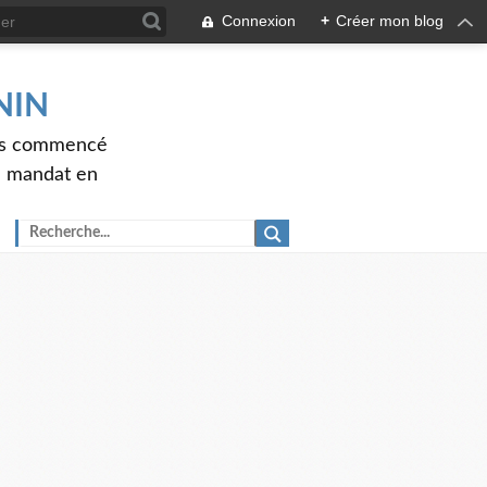
Connexion
+
Créer mon blog
ENIN
ons commencé
nd mandat en