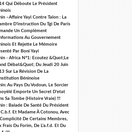
14 Qui Déboute Le Président
ninois
in –Affaire Yayi Contre Talon : La
ambre D’instruction Du Tgi De Paris
mande Un Complément
informations Au Gouvernement
ninois Et Rejette Le Mémoire
senté Par Boni Yayi
nin - Africa N°1: Ecoutez &Quot;Le
and Débat&Quot; Du Jeudi 20 Juin
13 Sur La Révision De La
nstitution Béninoise
nin: Au Pays Du Vodoun, Le Sorcier
oyèlé Emporte Un Secret D'etat
s Sa Tombe (Histoire Vraie) !!!
nin : Balade De Santé Du Président
 C.b.f. Et Madame À Cotonou, Avec
 Complicité De Certains Membres,
 Frais Du Forim, De L’a.f.d. Et Du