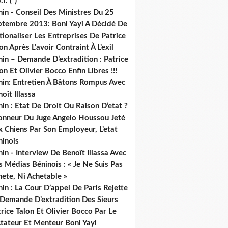
.f. (*)
in - Conseil Des Ministres Du 25
ptembre 2013: Boni Yayi A Décidé De
ionaliser Les Entreprises De Patrice
on Après L’avoir Contraint À L’exil
in – Demande D’extradition : Patrice
on Et Olivier Bocco Enfin Libres !!!
nin: Entretien À Bâtons Rompus Avec
oît Illassa
in : Etat De Droit Ou Raison D’etat ?
honneur Du Juge Angelo Houssou Jeté
 Chiens Par Son Employeur, L’etat
ninois
in - Interview De Benoît Illassa Avec
 Médias Béninois : « Je Ne Suis Pas
ete, Ni Achetable »
in : La Cour D’appel De Paris Rejette
 Demande D’extradition Des Sieurs
rice Talon Et Olivier Bocco Par Le
ctateur Et Menteur Boni Yayi