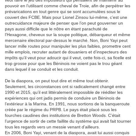
veut faire le jeu des imposteurs qui pensaient se maintenir au
pouvoir en l’utilisant comme cheval de Troie, afin de perpétrer les
prévarications en tout genre qui se sont accumulées sous le
couvert des FCBE. Mais pour Lionel Zinsou lui-même, c’est une
outrecuidance majeure de penser que l’on peut gouverner un
pays aussi difficile que le nôtre en étant parachuté de
l’Hexagone, cheveux sur la soupe politique, débarqueur et même
mercenaire électoral par-dessus le marché. Non, Boni Yayi peut
lancer mille routes pour manipuler les plus faibles, promettre cent
mille emplois, recruter autant de douaniers et d’inspecteurs des
impôts qu’il veut pour adoucir qui il veut, cette fois-ci, sa ficelle est
trop grosse pour que les Béninois ne voient pas le trou géant
dans lequel il se conduit et les conduit.
De la diaspora, on peut tout dire et même tout obtenir.
Seulement, les circonstances ont si radicalement changé entre
1990 et 2015, qu’il est littéralement impossible de rééditer les
expériences qui ont jadis permis de conduire un Béninois de
l’extérieur à la Marina. En 1991, nous sortions de la banqueroute
créée par le régime du PRPB. Le pays était placé sous les
fourches caudines des institutions de Bretton Woods. C’était
l’urgence de sortir de cette faillite du système qui avait fait tourner
tous les regards vers un messie venant d’ailleurs.
En 2006, Boni Yayi, venant de la diaspora, avait lui aussi conquis