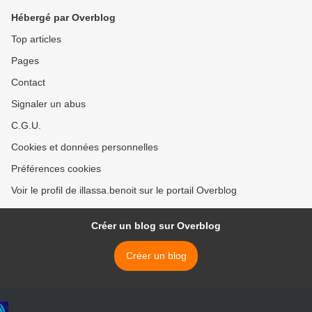
tromperie sur la qualité,
Hébergé par Overblog
l’origine et les contrôles des
viandes bovines » dans
Top articles
l’affaire dite de la vache
Pages
folle !!! >
Contact
Signaler un abus
C.G.U.
Cookies et données personnelles
Préférences cookies
Voir le profil de illassa.benoit sur le portail Overblog
Créer un blog sur Overblog
Créer un blog