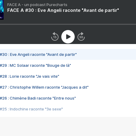
FACE A - un podcast Purecharts
FACE A #30 : Eve Angeli raconte "Avant de partir"
#30 : Eve Angeli raconte "Avant de partir"
#29 : MC Solaar raconte "Bouge de là"
28 : Lorie raconte "Je vais vite"
#27 : Christophe Willem raconte "Jacques a dit"
#26 : Chimène Badi raconte "Entre nous"
#25 : Indochine raconte "3e sexe"
#24 : Zaho raconte "C'est chelou"
#23 : Patrick Bruel raconte "Au café des délices"