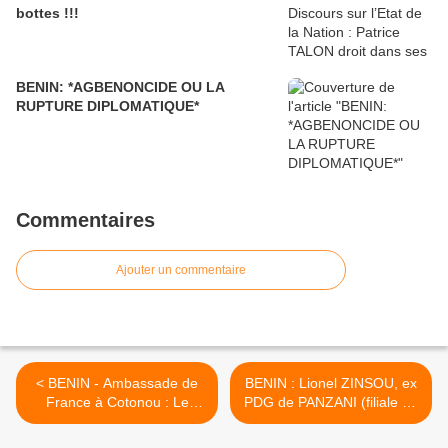
bottes !!!
BENIN: *AGBENONCIDE OU LA
RUPTURE DIPLOMATIQUE*
Commentaires
Ajouter un commentaire
< BENIN - Ambassade de
BENIN : Lionel ZINSOU, ex
France à Cotonou : Le
PDG de PANZANI (filiale du
Bénin menacé d’attaques
groupe DANONE) a été mis
terroristes
en examen pour «