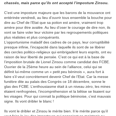
chassés, mais parce qu’ils ont accepté l’imposture Zinsou.
C’est une imposture majeure que les barons de la mouvance ont
entérinée vendredi, au lieu d’ouvrir tous ensemble la bouche pour
dire au Chef de l’Etat que sa potion est amère, vraiment trop
amère pour être avalée. Au lieu d’oser le courage de dire non, ils
vont se faire voler leur victoire par les regroupements politiques
plus réalistes et plus conquérants.
L’opportunisme maladif des cadres de ce pays, leur corruptibilité
presque infinie, l’incapacité dans laquelle ils sont de se libérer
des cercles politico-religieux qui embrigadent leurs esprits, ont eu
raison de leur liberté de pensée. C’est ce qui est à la base de
l’imposition brutale de Lionel Zinsou comme candidat des FCBE.
Ouvrier de la 25ème heure au sein de l’alliance, celui qui se
définit lui-même comme un « petit peu béninois », aura fort à
faire s’il veut concrètement devenir Chef de l’Etat. Car la messe
funèbre dite au palais des Congrès ce 18 décembre, sonne le
glas des FCBE. L’enthousiasme était à un niveau zéro, les mines
étaient renfrognées, l’incompréhension et la bêtise se lisaient sur
les visages. Pour qui connait la politique béninoise, c’est mauvais
signe. Ils vont dribler le blanc !
Ils vont le dribler et Zinsou le mérite bien. Il le mérite parce qu’il