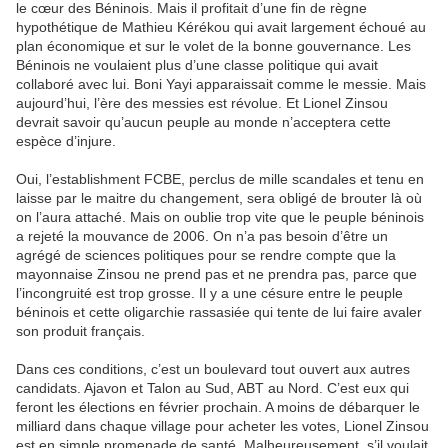
le cœur des Béninois. Mais il profitait d’une fin de règne
hypothétique de Mathieu Kérékou qui avait largement échoué au
plan économique et sur le volet de la bonne gouvernance. Les
Béninois ne voulaient plus d’une classe politique qui avait
collaboré avec lui. Boni Yayi apparaissait comme le messie. Mais
aujourd’hui, l’ère des messies est révolue. Et Lionel Zinsou
devrait savoir qu’aucun peuple au monde n’acceptera cette
espèce d’injure.
Oui, l’establishment FCBE, perclus de mille scandales et tenu en
laisse par le maitre du changement, sera obligé de brouter là où
on l’aura attaché. Mais on oublie trop vite que le peuple béninois
a rejeté la mouvance de 2006. On n’a pas besoin d’être un
agrégé de sciences politiques pour se rendre compte que la
mayonnaise Zinsou ne prend pas et ne prendra pas, parce que
l’incongruité est trop grosse. Il y a une césure entre le peuple
béninois et cette oligarchie rassasiée qui tente de lui faire avaler
son produit français.
Dans ces conditions, c’est un boulevard tout ouvert aux autres
candidats. Ajavon et Talon au Sud, ABT au Nord. C’est eux qui
feront les élections en février prochain. A moins de débarquer le
milliard dans chaque village pour acheter les votes, Lionel Zinsou
est en simple promenade de santé. Malheureusement, s’il voulait