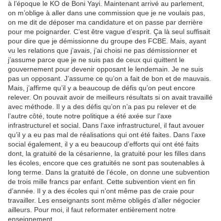
à l’époque le KO de Boni Yayi. Maintenant arrivé au parlement,
on m’oblige à aller dans une commission que je ne voulais pas,
on me dit de déposer ma candidature et on passe par derrière
pour me poignarder. C’est être vague d’esprit. Ça là seul suffisait
pour dire que je démissionne du groupe des FCBE. Mais, ayant
vu les relations que j’avais, j’ai choisi ne pas démissionner et
j’assume parce que je ne suis pas de ceux qui quittent le
gouvernement pour devenir opposant le lendemain. Je ne suis
pas un opposant. J’assume ce qu’on a fait de bon et de mauvais.
Mais, j’affirme qu’il y a beaucoup de défis qu’on peut encore
relever. On pouvait avoir de meilleurs résultats si on avait travaillé
avec méthode. Il y a des défis qu’on n’a pas pu relever et de
l’autre côté, toute notre politique a été axée sur l’axe
infrastructurel et social. Dans l’axe infrastructurel, il faut avouer
qu’il y a eu pas mal de réalisations qui ont été faites. Dans l’axe
social également, il y a eu beaucoup d’efforts qui ont été faits
dont, la gratuité de la césarienne, la gratuité pour les filles dans
les écoles, encore que ces gratuités ne sont pas soutenables à
long terme. Dans la gratuité de l’école, on donne une subvention
de trois mille francs par enfant. Cette subvention vient en fin
d’année. Il y a des écoles qui n’ont même pas de craie pour
travailler. Les enseignants sont même obligés d’aller négocier
ailleurs. Pour moi, il faut reformater entièrement notre
enseignement.