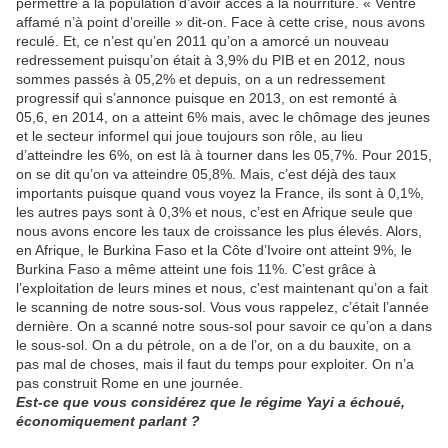
permettre à la population d’avoir accès à la nourriture. « Ventre
affamé n’à point d’oreille » dit-on. Face à cette crise, nous avons
reculé. Et, ce n’est qu’en 2011 qu’on a amorcé un nouveau
redressement puisqu’on était à 3,9% du PIB et en 2012, nous
sommes passés à 05,2% et depuis, on a un redressement
progressif qui s’annonce puisque en 2013, on est remonté à
05,6, en 2014, on a atteint 6% mais, avec le chômage des jeunes
et le secteur informel qui joue toujours son rôle, au lieu
d’atteindre les 6%, on est là à tourner dans les 05,7%. Pour 2015,
on se dit qu’on va atteindre 05,8%. Mais, c’est déjà des taux
importants puisque quand vous voyez la France, ils sont à 0,1%,
les autres pays sont à 0,3% et nous, c’est en Afrique seule que
nous avons encore les taux de croissance les plus élevés. Alors,
en Afrique, le Burkina Faso et la Côte d’Ivoire ont atteint 9%, le
Burkina Faso a même atteint une fois 11%. C’est grâce à
l’exploitation de leurs mines et nous, c’est maintenant qu’on a fait
le scanning de notre sous-sol. Vous vous rappelez, c’était l’année
dernière. On a scanné notre sous-sol pour savoir ce qu’on a dans
le sous-sol. On a du pétrole, on a de l’or, on a du bauxite, on a
pas mal de choses, mais il faut du temps pour exploiter. On n’a
pas construit Rome en une journée.
Est-ce que vous considérez que le régime Yayi a échoué,
économiquement parlant ?