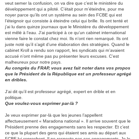
veut semer la confusion, on va dire que c’est le ministère du
développement qui a piloté. C’était pour m’éteindre, pour me
noyer parce qu’ils ont un système au sein des FCBE qui est
l’éteignoir qui consiste à éteindre celui qui brille. Ils ont tenté et
j’ai lu dans quinze journaux que le Ministère du développement
est mêlé à l’eau. J’ai participé à ce qu’un cabinet international
vienne faire le constat chez moi. Ils n’ont rien remarqué. Ils ont
juste noté qu’il s’agit d’une élaboration des stratégies. Quand le
cabinet Kroll a rendu son rapport, les syndicats qui m’avaient
accusé n’ont même pas pu présenter leurs excuses. C’est
malheureux pour notre pays.
Au congrès du FRAP, vous avez fait noter dans vos propos
que le Président de la République est un professeur agrégé
en dribles.
J’ai dit qu’il est professeur agrégé, expert en drible et en
politique.
Que voulez-vous exprimer par-là ?
Je veux exprimer par-là que les jeunes l’appellent
affectueusement « Maradona national ». Il arrive souvent que le
Président prenne des engagements sans les respecter. Et c’est
ce que la plupart des gens qui étaient ses amis au départ aux
FCBE lui reprochent. Il ne respecte pas ses engagements. Je le