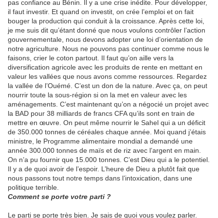
pas confiance au Bénin. Il y a une crise inédite. Pour développer,
il faut investir. Et quand on investit, on crée l’emploi et on fait
bouger la production qui conduit à la croissance. Après cette loi,
je me suis dit qu’étant donné que nous voulons contrôler l’action
gouvernementale, nous devons adopter une loi d’orientation de
notre agriculture. Nous ne pouvons pas continuer comme nous le
faisons, crier le coton partout. Il faut qu’on aille vers la
diversification agricole avec les produits de rente en mettant en
valeur les vallées que nous avons comme ressources. Regardez
la vallée de l’Ouémé. C’est un don de la nature. Avec ça, on peut
nourrir toute la sous-région si on la met en valeur avec les
aménagements. C’est maintenant qu’on a négocié un projet avec
la BAD pour 38 milliards de francs CFA qu’ils sont en train de
mettre en œuvre. On peut même nourrir le Sahel qui a un déficit
de 350.000 tonnes de céréales chaque année. Moi quand j’étais
ministre, le Programme alimentaire mondial a demandé une
année 300.000 tonnes de maïs et de riz avec l’argent en main.
On n’a pu fournir que 15.000 tonnes. C’est Dieu qui a le potentiel.
Il y a de quoi avoir de l’espoir. L’heure de Dieu a plutôt fait que
nous passons tout notre temps dans l’intoxication, dans une
politique terrible.
Comment se porte votre parti ?
Le parti se porte très bien. Je sais de quoi vous voulez parler.