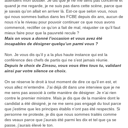
attendent mon dossier. Je dis que je ne me sens pas concerné et
quand je me regarde, je ne suis pas dans cette scène, parce que
je savais qu’on allait en arriver là. Est-ce que selon vous, nous
qui nous sommes battus dans les FCBE depuis dix ans, aucun de
nous n’a le niveau pour pouvoir continuer ce que nous avons
commencé, rectifier ce qu’on a fait de mal, réajuster ce qu’il faut
mieux faire pour que la pauvreté recule ?
Mais on vous a donné l’occasion et vous avez été
incapables de désigner quelqu’un parmi vous ?
Non. Je vous dis qu’il y a la plus haute instance qui est la
conférence des chefs de partis qui ne s’est jamais réunie.
Depuis le choix de Zinsou, vous vous êtes tous tu, validant
ainsi par votre silence ce choix.
On se réserve le droit à tout moment de dire ce qu’il en est, et
vous allez m’entendre. J’ai déjà dit dans une interview que je ne
me sens pas associé à cette manière de désigner. Je n’ai rien
contre le premier ministre. Mais je dis que de la manière dont le
candidat a été désigné, je ne me sens pas engagé du tout parce
que j’estime que les principes établis n’ont pas été respectés. Si
personne ne proteste, je dis que nous sommes traités comme
des veaux parce que j’aurais été parmi les dix et tel que ça se
passe, j’aurais élevé le ton.