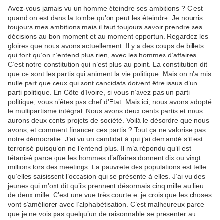
Avez-vous jamais vu un homme éteindre ses ambitions ? C’est
quand on est dans la tombe qu’on peut les éteindre. Je nourris
toujours mes ambitions mais il faut toujours savoir prendre ses
décisions au bon moment et au moment opportun. Regardez les
gloires que nous avons actuellement. Il y a des coups de billets
qui font qu’on n’entend plus rien, avec les hommes d’affaires.
C’est notre constitution qui n’est plus au point. La constitution dit
que ce sont les partis qui animent la vie politique. Mais on n’a mis
nulle part que ceux qui sont candidats doivent être issus d’un
parti politique. En Côte d’Ivoire, si vous n’avez pas un parti
politique, vous n’êtes pas chef d’Etat. Mais ici, nous avons adopté
le multipartisme intégral. Nous avons deux cents partis et nous
aurons deux cents projets de société. Voilà le désordre que nous
avons, et comment financer ces partis ? Tout ça ne valorise pas
notre démocratie. J’ai vu un candidat à qui j’ai demandé s’il est
terrorisé puisqu’on ne l’entend plus. Il m’a répondu qu’il est
tétanisé parce que les hommes d’affaires donnent dix ou vingt
millions lors des meetings. La pauvreté des populations est telle
qu’elles saisissent l’occasion qui se présente à elles. J’ai vu des
jeunes qui m’ont dit qu’ils prennent désormais cinq mille au lieu
de deux mille. C’est une vue très courte et je crois que les choses
vont s’améliorer avec l’alphabétisation. C’est malheureux parce
que je ne vois pas quelqu’un de raisonnable se présenter au