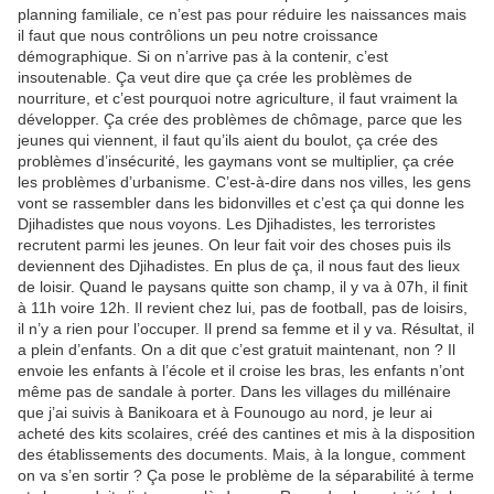
planning familiale, ce n’est pas pour réduire les naissances mais
il faut que nous contrôlions un peu notre croissance
démographique. Si on n’arrive pas à la contenir, c’est
insoutenable. Ça veut dire que ça crée les problèmes de
nourriture, et c’est pourquoi notre agriculture, il faut vraiment la
développer. Ça crée des problèmes de chômage, parce que les
jeunes qui viennent, il faut qu’ils aient du boulot, ça crée des
problèmes d’insécurité, les gaymans vont se multiplier, ça crée
les problèmes d’urbanisme. C’est-à-dire dans nos villes, les gens
vont se rassembler dans les bidonvilles et c’est ça qui donne les
Djihadistes que nous voyons. Les Djihadistes, les terroristes
recrutent parmi les jeunes. On leur fait voir des choses puis ils
deviennent des Djihadistes. En plus de ça, il nous faut des lieux
de loisir. Quand le paysans quitte son champ, il y va à 07h, il finit
à 11h voire 12h. Il revient chez lui, pas de football, pas de loisirs,
il n’y a rien pour l’occuper. Il prend sa femme et il y va. Résultat, il
a plein d’enfants. On a dit que c’est gratuit maintenant, non ? Il
envoie les enfants à l’école et il croise les bras, les enfants n’ont
même pas de sandale à porter. Dans les villages du millénaire
que j’ai suivis à Banikoara et à Founougo au nord, je leur ai
acheté des kits scolaires, créé des cantines et mis à la disposition
des établissements des documents. Mais, à la longue, comment
on va s’en sortir ? Ça pose le problème de la séparabilité à terme