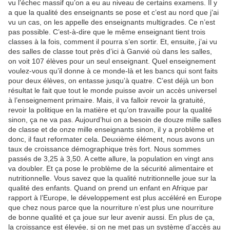
vu l’échec massif qu’on a eu au niveau de certains examens. Il y
a que la qualité des enseignants se pose et c’est au nord que j’ai
vu un cas, on les appelle des enseignants multigrades. Ce n’est
pas possible. C’est-à-dire que le même enseignant tient trois
classes à la fois, comment il pourra s’en sortir. Et, ensuite, j’ai vu
des salles de classe tout près d’ici à Ganvié où dans les salles,
on voit 107 élèves pour un seul enseignant. Quel enseignement
voulez-vous qu’il donne à ce monde-là et les bancs qui sont faits
pour deux élèves, on entasse jusqu’à quatre. C’est déjà un bon
résultat le fait que tout le monde puisse avoir un accès universel
à l’enseignement primaire. Mais, il va falloir revoir la gratuité,
revoir la politique en la matière et qu’on travaille pour la qualité
sinon, ça ne va pas. Aujourd’hui on a besoin de douze mille salles
de classe et de onze mille enseignants sinon, il y a problème et
donc, il faut reformater cela. Deuxième élément, nous avons un
taux de croissance démographique très fort. Nous sommes
passés de 3,25 à 3,50. A cette allure, la population en vingt ans
va doubler. Et ça pose le problème de la sécurité alimentaire et
nutritionnelle. Vous savez que la qualité nutritionnelle joue sur la
qualité des enfants. Quand on prend un enfant en Afrique par
rapport à l’Europe, le développement est plus accéléré en Europe
que chez nous parce que la nourriture n’est plus une nourriture
de bonne qualité et ça joue sur leur avenir aussi. En plus de ça,
la croissance est élevée, si on ne met pas un système d’accès au