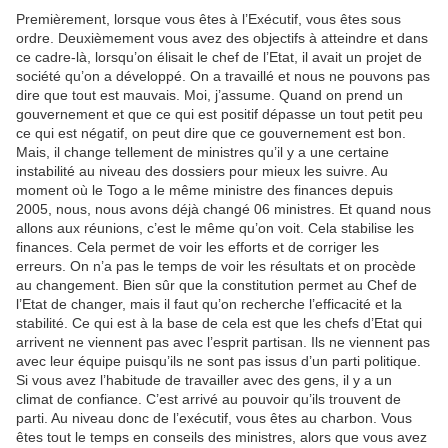
Premièrement, lorsque vous êtes à l’Exécutif, vous êtes sous
ordre. Deuxièmement vous avez des objectifs à atteindre et dans
ce cadre-là, lorsqu’on élisait le chef de l’Etat, il avait un projet de
société qu’on a développé. On a travaillé et nous ne pouvons pas
dire que tout est mauvais. Moi, j’assume. Quand on prend un
gouvernement et que ce qui est positif dépasse un tout petit peu
ce qui est négatif, on peut dire que ce gouvernement est bon.
Mais, il change tellement de ministres qu’il y a une certaine
instabilité au niveau des dossiers pour mieux les suivre. Au
moment où le Togo a le même ministre des finances depuis
2005, nous, nous avons déjà changé 06 ministres. Et quand nous
allons aux réunions, c’est le même qu’on voit. Cela stabilise les
finances. Cela permet de voir les efforts et de corriger les
erreurs. On n’a pas le temps de voir les résultats et on procède
au changement. Bien sûr que la constitution permet au Chef de
l’Etat de changer, mais il faut qu’on recherche l’efficacité et la
stabilité. Ce qui est à la base de cela est que les chefs d’Etat qui
arrivent ne viennent pas avec l’esprit partisan. Ils ne viennent pas
avec leur équipe puisqu’ils ne sont pas issus d’un parti politique.
Si vous avez l’habitude de travailler avec des gens, il y a un
climat de confiance. C’est arrivé au pouvoir qu’ils trouvent de
parti. Au niveau donc de l’exécutif, vous êtes au charbon. Vous
êtes tout le temps en conseils des ministres, alors que vous avez