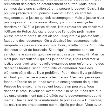
réellement des actes de détournement et autres. Mais, nous
sommes dans une situation où on a séparé le pouvoir législatif du
pouvoir judiciaire et du pouvoir exécutif. Donc, ce sont les
magistrats ou la justice qui doit accompagner. Mais la justice n’est
pas toujours au rendez-vous. Alors, quand on a envoyé les
dossiers de l’IGE, la justice dit non, il faut retourner les dossiers à
l’Officier de Police Judiciaire pour que l’enquête préliminaire
puisse prendre corps. Ils ont dit bon, l’enquête n’a pas été faite, il
faut donc des ressources. On a décaissé les ressources mais
l’enquête n’a pas avancé non plus. Donc, la lutte contre l’impunité
doit nous servir de boussole. Si quelqu’un commet et qu’on
sanctionne je suis sûr qu’on ne serait pas à ce niveau-là. Mais, ce
n’est pas l’exécutif seul qui doit jouer ce rôle, il faut reformer la
justice pour avoir une nouvelle dynamique pour qu’on prenne des
décisions hardies, sinon, l’impunité va demeurer. Voilà des
éléments où je dis qu’il y a problème. Pour l’école il y a problème
et il faut qu’on arrive à prévenir les grèves. C’est les grèves qui
font que l’école ne peut pas avoir un enseignement de qualité.
Puisque les enseignants veulent toujours un peu plus. Vous
donnez le bras, ils veulent l’avant-bras. On ne peut pas dire que
les enseignants n’ont pas été gâtés par le gouvernement quand
même. Que ce soit de la maternelle, le primaire ou à l’université,
les salaires ont pratiquement été multipliés par deux. Vous avez