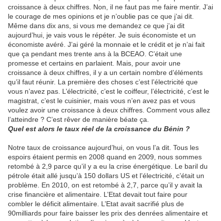
croissance à deux chiffres. Non, il ne faut pas me faire mentir. J’ai
le courage de mes opinions et je n’oublie pas ce que j’ai dit.
Même dans dix ans, si vous me demandez ce que j’ai dit
aujourd’hui, je vais vous le répéter. Je suis économiste et un
économiste avéré. J’ai géré la monnaie et le crédit et je n’ai fait
que ça pendant mes trente ans à la BCEAO. C’était une
promesse et certains en parlaient. Mais, pour avoir une
croissance à deux chiffres, il y a un certain nombre d’éléments
qu’il faut réunir. La première des choses c’est l’électricité que
vous n’avez pas. L’électricité, c’est le coiffeur, l’électricité, c’est le
magistrat, c’est le cuisinier, mais vous n’en avez pas et vous
voulez avoir une croissance à deux chiffres. Comment vous allez
l’atteindre ? C’est rêver de manière béate ça.
Quel est alors le taux réel de la croissance du Bénin ?
Notre taux de croissance aujourd’hui, on vous l’a dit. Tous les
espoirs étaient permis en 2008 quand en 2009, nous sommes
retombé à 2,9 parce qu’il y a eu la crise énergétique. Le baril du
pétrole était allé jusqu’à 150 dollars US et l’électricité, c’était un
problème. En 2010, on est retombé à 2,7, parce qu’il y avait la
crise financière et alimentaire. L’Etat devait tout faire pour
combler le déficit alimentaire. L’Etat avait sacrifié plus de
90milliards pour faire baisser les prix des denrées alimentaire et