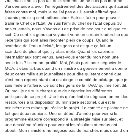
Oui, mais il ne l’a pas fait officiellement. Je ne suis pas informé.
J’ai demandé à avoir l’enregistrement des déclarations qu’il aurait
faites contre moi, mais je ne l’ai pas eu. Il aurait affirmé que
j’aurais pris cinq cent millions chez Patrice Talon pour pouvoir
trahir le Chef de l’Etat. Je suis l’ami du chef de l’Etat depuis 38
ans et jamais, nous n’avons eu de prise de bec pour quoi que ce
soit. Ce sont les gens qui voyaient venir un certain leadership que
j’exerçais qui sont allés raconter plein de coups. Quand le
scandale de l’eau a éclaté, les gens ont dit que ça fait un
scandale de plus et que j’y étais mêlé. Quand les cabinets
internationaux sont venus, avez-vous entendu mon nom une
seule fois ? Ils en ont profité. Moi, j’étais parti pour négocier le
MCA. J’étais là-bas quand un ministre du gouvernement a donné
deux cents mille aux journalistes pour dire qu’étant donné que
c’est mon représentant qui est dirige le comité de pilotage, que je
suis mêlé à l’affaire. Ce sont les gens de la HAAC qui me l’ont dit.
Or, moi, je ne suis chargé que de négocier les différentes
politiques de ce projet. Une fois qu’on finit de négocier, on met les
ressources à la disposition du ministère sectoriel, qui est le
ministère des mines qui réalise le projet. Le comité de pilotage ne
fait que deux réunions. Une en début d’année pour voir si le
programme élaboré correspond à la stratégie mise sur pied, et
une deuxième réunion pour voir si les résultats attendus ont
abouti. Mon ministère ne négocie pas de marchés mais quand on