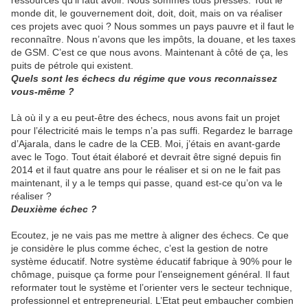
ressources qu’il faut avoir. Nous sommes tous pressés. Tout le
monde dit, le gouvernement doit, doit, doit, mais on va réaliser
ces projets avec quoi ? Nous sommes un pays pauvre et il faut le
reconnaître. Nous n’avons que les impôts, la douane, et les taxes
de GSM. C’est ce que nous avons. Maintenant à côté de ça, les
puits de pétrole qui existent.
Quels sont les échecs du régime que vous reconnaissez
vous-même ?
Là où il y a eu peut-être des échecs, nous avons fait un projet
pour l’électricité mais le temps n’a pas suffi. Regardez le barrage
d’Ajarala, dans le cadre de la CEB. Moi, j’étais en avant-garde
avec le Togo. Tout était élaboré et devrait être signé depuis fin
2014 et il faut quatre ans pour le réaliser et si on ne le fait pas
maintenant, il y a le temps qui passe, quand est-ce qu’on va le
réaliser ?
Deuxième échec ?
Ecoutez, je ne vais pas me mettre à aligner des échecs. Ce que
je considère le plus comme échec, c’est la gestion de notre
système éducatif. Notre système éducatif fabrique à 90% pour le
chômage, puisque ça forme pour l’enseignement général. Il faut
reformater tout le système et l’orienter vers le secteur technique,
professionnel et entrepreneurial. L’Etat peut embaucher combien