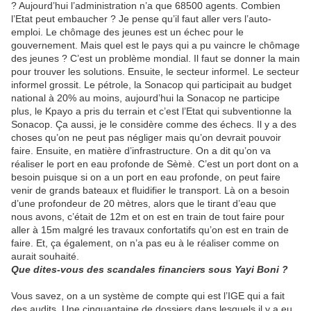
? Aujourd’hui l’administration n’a que 68500 agents. Combien
l’Etat peut embaucher ? Je pense qu’il faut aller vers l’auto-
emploi. Le chômage des jeunes est un échec pour le
gouvernement. Mais quel est le pays qui a pu vaincre le chômage
des jeunes ? C’est un problème mondial. Il faut se donner la main
pour trouver les solutions. Ensuite, le secteur informel. Le secteur
informel grossit. Le pétrole, la Sonacop qui participait au budget
national à 20% au moins, aujourd’hui la Sonacop ne participe
plus, le Kpayo a pris du terrain et c’est l’Etat qui subventionne la
Sonacop. Ça aussi, je le considère comme des échecs. Il y a des
choses qu’on ne peut pas négliger mais qu’on devrait pouvoir
faire. Ensuite, en matière d’infrastructure. On a dit qu’on va
réaliser le port en eau profonde de Sèmè. C’est un port dont on a
besoin puisque si on a un port en eau profonde, on peut faire
venir de grands bateaux et fluidifier le transport. Là on a besoin
d’une profondeur de 20 mètres, alors que le tirant d’eau que
nous avons, c’était de 12m et on est en train de tout faire pour
aller à 15m malgré les travaux confortatifs qu’on est en train de
faire. Et, ça également, on n’a pas eu à le réaliser comme on
aurait souhaité.
Que dites-vous des scandales financiers sous Yayi Boni ?
Vous savez, on a un système de compte qui est l’IGE qui a fait
des audits. Une cinquantaine de dossiers dans lesquels il y a eu