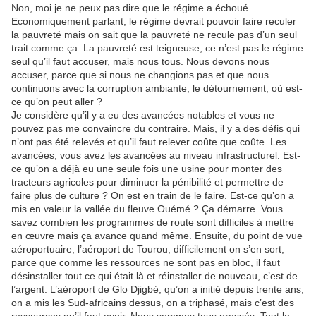
Non, moi je ne peux pas dire que le régime a échoué.
Economiquement parlant, le régime devrait pouvoir faire reculer
la pauvreté mais on sait que la pauvreté ne recule pas d’un seul
trait comme ça. La pauvreté est teigneuse, ce n’est pas le régime
seul qu’il faut accuser, mais nous tous. Nous devons nous
accuser, parce que si nous ne changions pas et que nous
continuons avec la corruption ambiante, le détournement, où est-
ce qu’on peut aller ?
Je considère qu’il y a eu des avancées notables et vous ne
pouvez pas me convaincre du contraire. Mais, il y a des défis qui
n’ont pas été relevés et qu’il faut relever coûte que coûte. Les
avancées, vous avez les avancées au niveau infrastructurel. Est-
ce qu’on a déjà eu une seule fois une usine pour monter des
tracteurs agricoles pour diminuer la pénibilité et permettre de
faire plus de culture ? On est en train de le faire. Est-ce qu’on a
mis en valeur la vallée du fleuve Ouémé ? Ça démarre. Vous
savez combien les programmes de route sont difficiles à mettre
en œuvre mais ça avance quand même. Ensuite, du point de vue
aéroportuaire, l’aéroport de Tourou, difficilement on s’en sort,
parce que comme les ressources ne sont pas en bloc, il faut
désinstaller tout ce qui était là et réinstaller de nouveau, c’est de
l’argent. L’aéroport de Glo Djigbé, qu’on a initié depuis trente ans,
on a mis les Sud-africains dessus, on a triphasé, mais c’est des