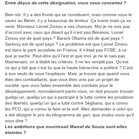
Entre déçus de cette désignation, vous vous concertez ?
Bien sûr. Il y a des fronts qui se constituent, mais comme vous le
savez au Bénin, il y a beaucoup de lenteur. Ça traine mais ça va
venir. Monsieur Lionel Zinsou a ses chances. Moi je ne suis pas
d’accord avec ceux qui disent qu’il n’est pas Béninois. Lionel
Zinsou est de quel pays ? Barack Obama est de quel pays ?
Sarkozy est de quel pays ? Le problème est que Lionel Zinsou
est dans le parti socialiste en France. Il n’était pas FCBE, à ce
que je sache. Peut-être qu’il l’est et que moi, je ne le sais pas.
Maintenant, on a établi les critères. Il ne les remplit pas. Qu’est
ce qui a fait que c’est lui que la haute hiérarchie a préféré ? C’est
à eux seuls de nous l’expliquer. Mais, je trouve que quand vous
êtes des combattants, que vous êtes unis par un projet de
société, que vous faites ensemble des combats pour le
développement, normalement parmi vous, on doit pouvoir trouver
quelqu’un, quelqu’un qui a participé à la lutte contre les privations
des libertés, quelqu’un qui a lutté contre Ségbana, qui a connu
les PCO, qui a connu la faim et la soif. Allez demander à celui qui
a été désigné le prix du kilogramme de gari, que voulez-vous qu’il
vous dise ?
Les ambitions que nourrissait Marcel de Souza sont-elles
éteintes ?