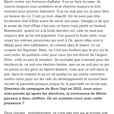
Bénin contre ces hommes d’affaire. Il va se faire écraser. Je
nourris toujours mes ambitions et je cherche toujours le bon
moment pour pouvoir intervenir. Si je ne suis pas roi, je peux être
un faiseur de roi. C’est ça mon objectif. On ne peut pas être
forcément chef d’Etat avant de servir son pays. Gbagbo a dit que
le poste de chef d’Etat n’est pas un banc mais plutôt un fauteuil.
Maintenant, quand on a la foule derrière soi, cela ne veut pas
toujours dire qu’on est populaire. Car quand la foule vient, vous
voyez les mêmes personnes qui sont à Zè, après elles sont à
Allada pour dire sollicitation, et comme elles le disent, on va
croquer les légumes. Mais, ce n’est pas évident que le jour où ils
vont voter, ils puissent voter pour ceux qui ont donné de l’argent.
Donc, voilà un peu la situation. Je souhaite que vraiment pour les
élections-là, ce soit une élection festive, que ce ne soit pas ce qui
se passe où les gens se tapent dedans, mais que ce soit dans la
joie, dans le respect et qu’on ait quelqu’un qui sache comment
mettre notre pays sur les rails du développement et surtout faire
reculer la pauvreté puisque jusque-là, la pauvreté ne recule pas.
Directeur de campagne de Boni Yayi en 2011, vous nous
avez promis qu’après les élections, la croissance du Bénin
passera à deux chiffres. Où en sommes-nous avec cette
promesse ?
Deux choses : premièrement, ce n’est pas moi qui ai promis une