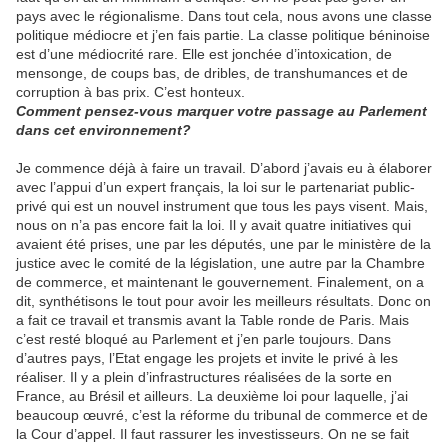
pays avec le régionalisme. Dans tout cela, nous avons une classe
politique médiocre et j’en fais partie. La classe politique béninoise
est d’une médiocrité rare. Elle est jonchée d’intoxication, de
mensonge, de coups bas, de dribles, de transhumances et de
corruption à bas prix. C’est honteux.
Comment pensez-vous marquer votre passage au Parlement
dans cet environnement?
Je commence déjà à faire un travail. D’abord j’avais eu à élaborer
avec l’appui d’un expert français, la loi sur le partenariat public-
privé qui est un nouvel instrument que tous les pays visent. Mais,
nous on n’a pas encore fait la loi. Il y avait quatre initiatives qui
avaient été prises, une par les députés, une par le ministère de la
justice avec le comité de la législation, une autre par la Chambre
de commerce, et maintenant le gouvernement. Finalement, on a
dit, synthétisons le tout pour avoir les meilleurs résultats. Donc on
a fait ce travail et transmis avant la Table ronde de Paris. Mais
c’est resté bloqué au Parlement et j’en parle toujours. Dans
d’autres pays, l’Etat engage les projets et invite le privé à les
réaliser. Il y a plein d’infrastructures réalisées de la sorte en
France, au Brésil et ailleurs. La deuxième loi pour laquelle, j’ai
beaucoup œuvré, c’est la réforme du tribunal de commerce et de
la Cour d’appel. Il faut rassurer les investisseurs. On ne se fait