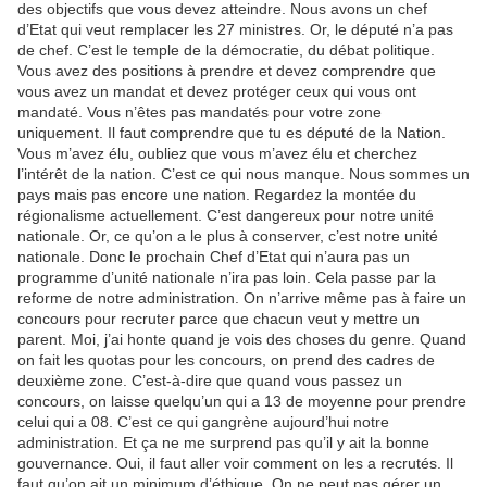
des objectifs que vous devez atteindre. Nous avons un chef
d’Etat qui veut remplacer les 27 ministres. Or, le député n’a pas
de chef. C’est le temple de la démocratie, du débat politique.
Vous avez des positions à prendre et devez comprendre que
vous avez un mandat et devez protéger ceux qui vous ont
mandaté. Vous n’êtes pas mandatés pour votre zone
uniquement. Il faut comprendre que tu es député de la Nation.
Vous m’avez élu, oubliez que vous m’avez élu et cherchez
l’intérêt de la nation. C’est ce qui nous manque. Nous sommes un
pays mais pas encore une nation. Regardez la montée du
régionalisme actuellement. C’est dangereux pour notre unité
nationale. Or, ce qu’on a le plus à conserver, c’est notre unité
nationale. Donc le prochain Chef d’Etat qui n’aura pas un
programme d’unité nationale n’ira pas loin. Cela passe par la
reforme de notre administration. On n’arrive même pas à faire un
concours pour recruter parce que chacun veut y mettre un
parent. Moi, j’ai honte quand je vois des choses du genre. Quand
on fait les quotas pour les concours, on prend des cadres de
deuxième zone. C’est-à-dire que quand vous passez un
concours, on laisse quelqu’un qui a 13 de moyenne pour prendre
celui qui a 08. C’est ce qui gangrène aujourd’hui notre
administration. Et ça ne me surprend pas qu’il y ait la bonne
gouvernance. Oui, il faut aller voir comment on les a recrutés. Il
faut qu’on ait un minimum d’éthique. On ne peut pas gérer un