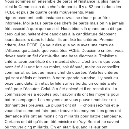
Nous sommes un ensemble de partis et l’instance la plus haute
c’est la Commission des chefs de partis. Il y a 82 partis dans les
FCBE et plus de quatre cents mouvements. Mais
rigoureusement, cette instance devrait se réunir pour être
informée. Moi je fais partie des chefs de partis mais on n’a jamais
été associé à quoi que ce soit. Nous étions là quand on a dit que
ceux qui souhaitent être candidats à la candidature déposent
leurs dossiers dans tel délai. Ils ont fixé les critères. Premier
critère, être FCBE. Ça veut dire que vous avez une carte de
l’Alliance qui atteste que vous êtes FCBE. Deuxième critère, vous
devez avoir un fief c’est-à-dire une base électorale. Troisième
critère, avoir bénéficié d’un mandat électif c’est-à-dire que vous
avez été élu une fois au moins, soit député, maire ou conseiller
communal, ou tout au moins chef de quartier. Voilà les critères
qui sont définis et inscrits. A notre grande surprise, il y avait eu
onze candidats. Un était farfelu sur les bords, un comité a été
créé pour l’écouter. Celui-là a été enlevé et il en restait dix. La
commission les a écoutés pour savoir s’ils ont les moyens pour
battre campagne. Les moyens que vous pouvez mobiliser en
donnant des preuves. La plupart ont dit : « choisissez-moi et je
vous dirai comment faire pour trouver les moyens. Les gens ont
demandé s’ils ont au moins cinq milliards pour battre campagne.
Certains ont dit qu’ils ont été ministre de Yayi Boni et ne savent
où trouver cinq milliards. On en était là quand ils leur ont