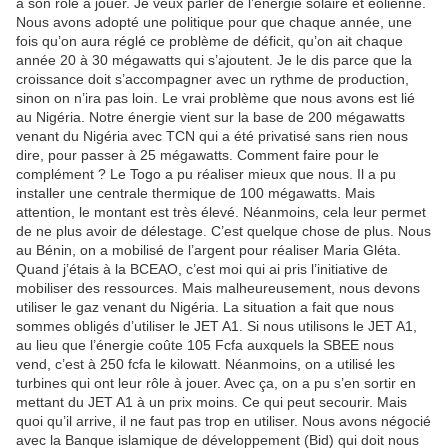
a son rôle à jouer. Je veux parler de l’énergie solaire et éolienne.
Nous avons adopté une politique pour que chaque année, une
fois qu’on aura réglé ce problème de déficit, qu’on ait chaque
année 20 à 30 mégawatts qui s’ajoutent. Je le dis parce que la
croissance doit s’accompagner avec un rythme de production,
sinon on n’ira pas loin. Le vrai problème que nous avons est lié
au Nigéria. Notre énergie vient sur la base de 200 mégawatts
venant du Nigéria avec TCN qui a été privatisé sans rien nous
dire, pour passer à 25 mégawatts. Comment faire pour le
complément ? Le Togo a pu réaliser mieux que nous. Il a pu
installer une centrale thermique de 100 mégawatts. Mais
attention, le montant est très élevé. Néanmoins, cela leur permet
de ne plus avoir de délestage. C’est quelque chose de plus. Nous
au Bénin, on a mobilisé de l’argent pour réaliser Maria Gléta.
Quand j’étais à la BCEAO, c’est moi qui ai pris l’initiative de
mobiliser des ressources. Mais malheureusement, nous devons
utiliser le gaz venant du Nigéria. La situation a fait que nous
sommes obligés d’utiliser le JET A1. Si nous utilisons le JET A1,
au lieu que l’énergie coûte 105 Fcfa auxquels la SBEE nous
vend, c’est à 250 fcfa le kilowatt. Néanmoins, on a utilisé les
turbines qui ont leur rôle à jouer. Avec ça, on a pu s’en sortir en
mettant du JET A1 à un prix moins. Ce qui peut secourir. Mais
quoi qu’il arrive, il ne faut pas trop en utiliser. Nous avons négocié
avec la Banque islamique de développement (Bid) qui doit nous