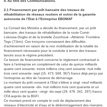
II. Au titre des Communications.
2.1 Financement par prêt bancaire des travaux de
réhabilitation de réseaux routiers et octroi de la garantie
autonome de l’Etat à l’Entreprise EBOMAF
Le Conseil des Ministre a décidé du financement, par un prêt
bancaire, des travaux de réhabilitation de la route Comè-
Lokossa-Dogbo et de la bretelle Zounhoué –Athiémé- Frontière
Togo (71km). Ces tronçons connaissent des difficultés
d’achèvement en raison de la non mobilisation de la totalité du
financement nécessaire pour la conduite à terme des travaux
lancés sous le régime précédent.
Ce besoin de financement concerne le règlement contractuel à
faire à l’entreprise en complément de celui de quinze milliards
quatre cent soixante- treize millions cinq cent soixante -huit mille
trois cent soixante- sept (15. 473. 568. 367) francs déjà perçu par
l’entreprise au titre de l’avance de démarrage.
Le montant du prêt consenti à l’Etat s’élève à vingt -neuf milliards
quatre cent soixante -dix- huit millions trois cent quarante et un
mille deux cent quatre –vingt- dix-sept (29. 478. 341. 297) francs
CFA auprès de la BGFI.
Ce montant prend en compte le coût de déplacement des
réseaux d’électricité et d’eau et le dédommagement des riverains