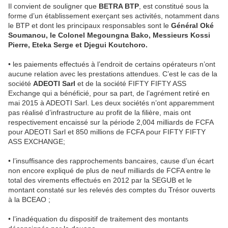
Il convient de souligner que
BETRA BTP
, est constitué sous la
forme d’un établissement exerçant ses activités, notamment dans
le BTP et dont les principaux responsables sont le
Général Oké
Soumanou, le Colonel Megoungna Bako, Messieurs Kossi
Pierre, Eteka Serge et Djegui Koutchoro.
• les paiements effectués à l’endroit de certains opérateurs n’ont
aucune relation avec les prestations attendues. C’est le cas de la
société
ADEOTI Sarl
et de la société FIFTY FIFTY ASS
Exchange qui a bénéficié, pour sa part, de l’agrément retiré en
mai 2015 à ADEOTI Sarl. Les deux sociétés n’ont apparemment
pas réalisé d’infrastructure au profit de la filière, mais ont
respectivement encaissé sur la période 2,004 milliards de FCFA
pour ADEOTI Sarl et 850 millions de FCFA pour FIFTY FIFTY
ASS EXCHANGE;
• l’insuffisance des rapprochements bancaires, cause d’un écart
non encore expliqué de plus de neuf milliards de FCFA entre le
total des virements effectués en 2012 par la SEGUB et le
montant constaté sur les relevés des comptes du Trésor ouverts
à la BCEAO ;
• l’inadéquation du dispositif de traitement des montants