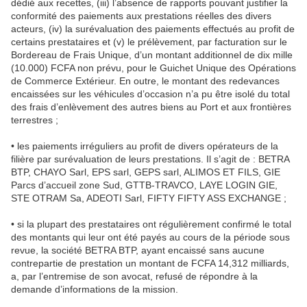
dédié aux recettes, (iii) l’absence de rapports pouvant justifier la
conformité des paiements aux prestations réelles des divers
acteurs, (iv) la surévaluation des paiements effectués au profit de
certains prestataires et (v) le prélèvement, par facturation sur le
Bordereau de Frais Unique, d’un montant additionnel de dix mille
(10.000) FCFA non prévu, pour le Guichet Unique des Opérations
de Commerce Extérieur. En outre, le montant des redevances
encaissées sur les véhicules d’occasion n’a pu être isolé du total
des frais d’enlèvement des autres biens au Port et aux frontières
terrestres ;
• les paiements irréguliers au profit de divers opérateurs de la
filière par surévaluation de leurs prestations. Il s’agit de : BETRA
BTP, CHAYO Sarl, EPS sarl, GEPS sarl, ALIMOS ET FILS, GIE
Parcs d’accueil zone Sud, GTTB-TRAVCO, LAYE LOGIN GIE,
STE OTRAM Sa, ADEOTI Sarl, FIFTY FIFTY ASS EXCHANGE ;
• si la plupart des prestataires ont régulièrement confirmé le total
des montants qui leur ont été payés au cours de la période sous
revue, la société BETRA BTP, ayant encaissé sans aucune
contrepartie de prestation un montant de FCFA 14,312 milliards,
a, par l’entremise de son avocat, refusé de répondre à la
demande d’informations de la mission.