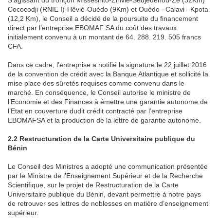
S’agissant du tronçon Missésinto-Zinvié-Sèdjèdénou-Zè (32Km)
Cococodji (RNIE I)-Hêvié-Ouèdo (9Km) et Ouèdo –Calavi –Kpota
(12,2 Km), le Conseil a décidé de la poursuite du financement
direct par l’entreprise EBOMAF SA du coût des travaux
initialement convenu à un montant de 64. 288. 219. 505 francs
CFA.
Dans ce cadre, l’entreprise a notifié la signature le 22 juillet 2016
de la convention de crédit avec la Banque Atlantique et sollicité la
mise place des sûretés requises comme convenu dans le
marché. En conséquence, le Conseil autorise le ministre de
l’Economie et des Finances à émettre une garantie autonome de
l’Etat en couverture dudit crédit contracté par l’entreprise
EBOMAFSA et la production de la lettre de garantie autonome.
2.2 Restructuration de la Carte Universitaire publique du
Bénin
Le Conseil des Ministres a adopté une communication présentée
par le Ministre de l’Enseignement Supérieur et de la Recherche
Scientifique, sur le projet de Restructuration de la Carte
Universitaire publique du Bénin, devant permettre à notre pays
de retrouver ses lettres de noblesses en matière d’enseignement
supérieur.