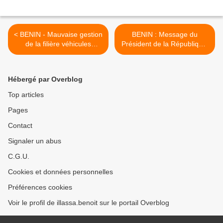
< BENIN - Mauvaise gestion
BENIN : Message du
de la filière véhicules
Président de la République,
d’occasion : La liste des
Patrice Talon, à l’occasion
entreprises et personnes
du 56e anniversaire de
impliquées
l’indépendance du Bénin >
Hébergé par Overblog
Top articles
Pages
Contact
Signaler un abus
C.G.U.
Cookies et données personnelles
Préférences cookies
Voir le profil de illassa.benoit sur le portail Overblog