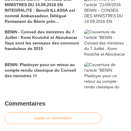
MINISTRES DU 14.09.2016 EN
INTEGRALITE : Benoît ILLASSA est
nommé Ambassadeur, Délégué
Permanent du Bénin près
l’Organisation Internationale de la
BENIN - Conseil des ministres du 7
Francophonie à Paris (O.I.F.)
Juillet : Komi Koutché et Aboubacar
Yaya sont les cerveaux des concours
frauduleux de 2015
BENIN: Plaidoyer pour un retour au
compte-rendu classique du Conseil
des ministres !!!
Commentaires
Ajouter un commentaire