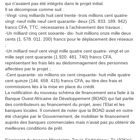
qui n’avaient pas été intégrés dans le projet initial.
Il se décompose comme suit :
-Vingt -cinq milliards huit cent trente -trois millions cent quatre-
vingt -neuf mille neuf cent quarante- deux (25. 833. 189. 942)
francs CFA, TTC, nécessaires à l’achèvement des travaux ;
-Un milliard cinq cent soixante- dix- huit millions onze mille deux
cents (1. 578. 011. 200) francs pour le déplacement des réseaux
;
-Un milliard neuf cent vingt mille quatre cent quatre- vingt et un
mille sept cent quarante (1.920. 481. 740) francs CFA,
représentant les frais liés au dédommagement des personnes
affectées par le projet ;
-Cent quarante- six millions six cent cinquante- huit mille quatre
cent quinze (146. 658. 415) francs CFA, au titre des frais et
commissions liés à la mise en place du crédit.
La notification du nouveau schéma de financement sera faite à la
Banque Ouest Africaine de Développement (BOAD) qui fait partie
des contributeurs au financement du projet, avec l’Etat et les
banques locales. Il convient de noter que la BOAD avait en outre
été chargée par le Gouvernement, de mobiliser le financement
auprès des banques commerciales mais n’avait pas pu obtenir de
meilleures conditions de prêt.