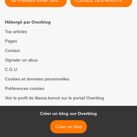
du Président Emile Derlin
CONSEIL DES MINISTRES
ZINSOU, je perds un très
DU 14.09.2016 EN
grand ami : « DEMAIN, IL
INTEGRALITE : Benoît
FERA JOUR… »
ILLASSA est nommé
Hébergé par Overblog
Ambassadeur, Délégué
Permanent du Bénin près
Top articles
l’Organisation Internationale
Pages
de la Francophonie à Paris
(O.I.F.) >
Contact
Signaler un abus
C.G.U.
Cookies et données personnelles
Préférences cookies
Voir le profil de illassa.benoit sur le portail Overblog
Créer un blog sur Overblog
Créer un blog