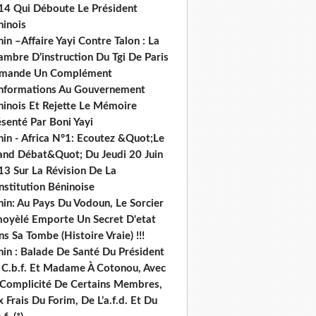
14 Qui Déboute Le Président
ninois
in –Affaire Yayi Contre Talon : La
ambre D’instruction Du Tgi De Paris
mande Un Complément
informations Au Gouvernement
ninois Et Rejette Le Mémoire
senté Par Boni Yayi
nin - Africa N°1: Ecoutez &Quot;Le
and Débat&Quot; Du Jeudi 20 Juin
13 Sur La Révision De La
nstitution Béninoise
nin: Au Pays Du Vodoun, Le Sorcier
oyèlé Emporte Un Secret D'etat
s Sa Tombe (Histoire Vraie) !!!
nin : Balade De Santé Du Président
 C.b.f. Et Madame À Cotonou, Avec
 Complicité De Certains Membres,
 Frais Du Forim, De L’a.f.d. Et Du