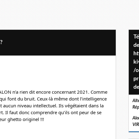
Téléchargez le projet de société
?
de
ht
k
/o
pr
de
 TALON n’a rien dit encore concernant 2021. Comme 
qui font du bruit. Ceux-là même dont l’intelligence 
Alt
t aucun niveau intellectuel. Ils végétaient dans la 
Rép
. Il faut donc comprendre qu’ils ont peur de se 
ur ghetto originel !!!
Alo
VI