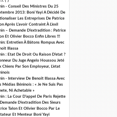
.f. (*)
in - Conseil Des Ministres Du 25
ptembre 2013: Boni Yayi A Décidé De
ionaliser Les Entreprises De Patrice
on Après L’avoir Contraint À L’exil
in – Demande D’extradition : Patrice
on Et Olivier Bocco Enfin Libres !!!
nin: Entretien À Bâtons Rompus Avec
oît Illassa
in : Etat De Droit Ou Raison D’etat ?
honneur Du Juge Angelo Houssou Jeté
 Chiens Par Son Employeur, L’etat
ninois
in - Interview De Benoît Illassa Avec
 Médias Béninois : « Je Ne Suis Pas
ete, Ni Achetable »
in : La Cour D’appel De Paris Rejette
 Demande D’extradition Des Sieurs
rice Talon Et Olivier Bocco Par Le
ctateur Et Menteur Boni Yayi