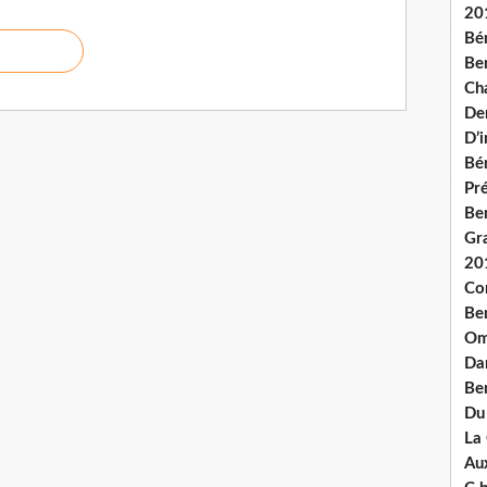
20
Bé
Ben
Ch
De
D’
Bé
Pré
Be
Gr
20
Co
Be
Om
Dan
Be
Du
La
Aux