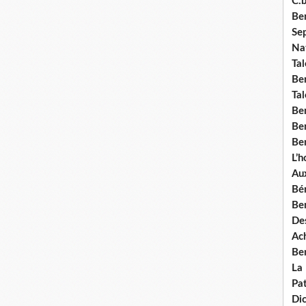
C.b
Ben
Se
Nat
Tal
Ben
Tal
Be
Ben
Ben
L’
Aux
Bé
Ben
Des
Ach
Ben
La
Pat
Di