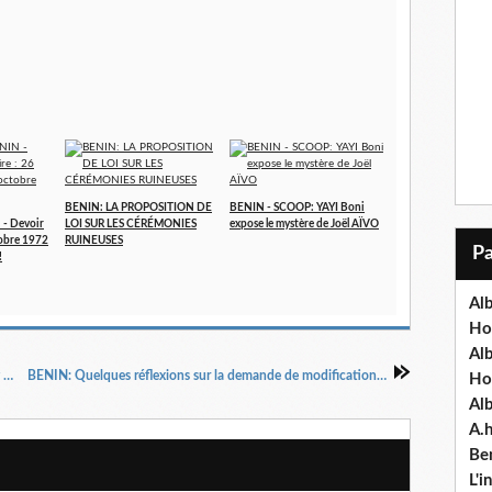
BENIN: LA PROPOSITION DE
BENIN - SCOOP: YAYI Boni
- Devoir
LOI SUR LES CÉRÉMONIES
expose le mystère de Joël AÏVO
tobre 1972
RUINEUSES
!
Alb
Ho
Al
Reps to investigate Niger-Delta Power Holding Company over awarding of contracts
BENIN: Quelques réflexions sur la demande de modification du système de parrainage par les opposants !!!
Ho
Al
A.
Ben
L'