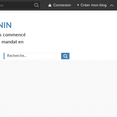
Connexion
+
Créer mon blog
ENIN
ons commencé
nd mandat en