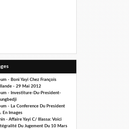
Pages
um - Boni Yayi Chez François
llande - 29 Mai 2012
bum - Investiture-Du-President-
ungbedji
bum - La Conference Du President
h. En Images
in - Affaire Yayi C/ Illassa: Voici
intégralité Du Jugement Du 10 Mars