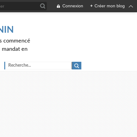
Connexion
+
Créer mon blog
ENIN
ons commencé
nd mandat en