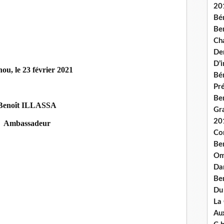
20
Bé
Ben
Ch
De
D’
ou, le 23 février 2021
Bé
Pré
Be
Benoît ILLASSA
Gr
20
Ambassadeur
Co
Be
Om
Dan
Be
Du
La
Aux