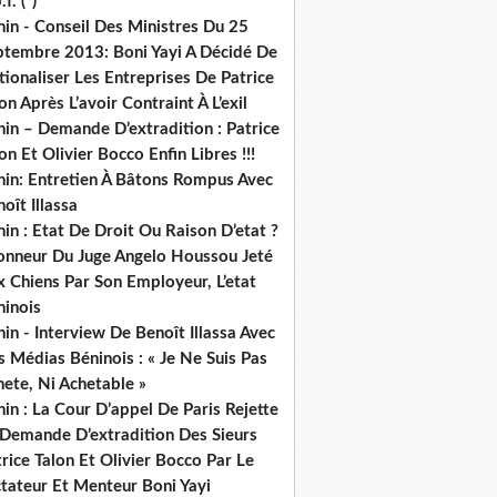
.f. (*)
in - Conseil Des Ministres Du 25
ptembre 2013: Boni Yayi A Décidé De
ionaliser Les Entreprises De Patrice
on Après L’avoir Contraint À L’exil
in – Demande D’extradition : Patrice
on Et Olivier Bocco Enfin Libres !!!
nin: Entretien À Bâtons Rompus Avec
oît Illassa
in : Etat De Droit Ou Raison D’etat ?
honneur Du Juge Angelo Houssou Jeté
 Chiens Par Son Employeur, L’etat
ninois
in - Interview De Benoît Illassa Avec
 Médias Béninois : « Je Ne Suis Pas
ete, Ni Achetable »
in : La Cour D’appel De Paris Rejette
 Demande D’extradition Des Sieurs
rice Talon Et Olivier Bocco Par Le
ctateur Et Menteur Boni Yayi