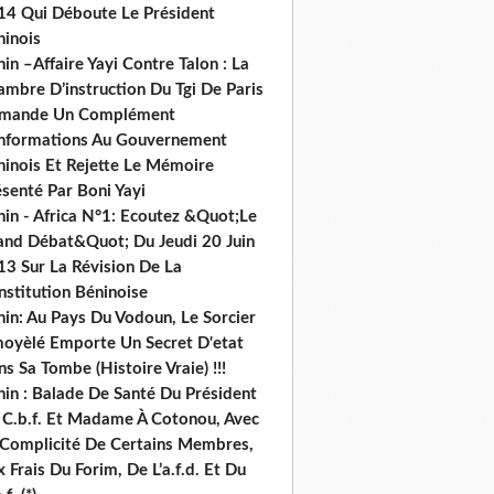
14 Qui Déboute Le Président
ninois
in –Affaire Yayi Contre Talon : La
ambre D’instruction Du Tgi De Paris
mande Un Complément
informations Au Gouvernement
ninois Et Rejette Le Mémoire
senté Par Boni Yayi
nin - Africa N°1: Ecoutez &Quot;Le
and Débat&Quot; Du Jeudi 20 Juin
13 Sur La Révision De La
nstitution Béninoise
nin: Au Pays Du Vodoun, Le Sorcier
oyèlé Emporte Un Secret D'etat
s Sa Tombe (Histoire Vraie) !!!
nin : Balade De Santé Du Président
 C.b.f. Et Madame À Cotonou, Avec
 Complicité De Certains Membres,
 Frais Du Forim, De L’a.f.d. Et Du