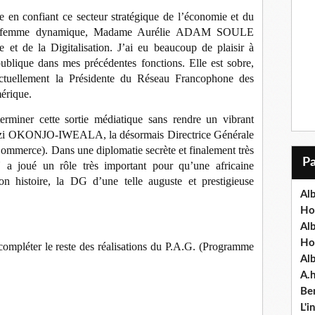
 en confiant ce secteur stratégique de l’économie et du
ne femme dynamique, Madame Aurélie ADAM SOULE
de la Digitalisation. J’ai eu beaucoup de plaisir à
publique dans mes précédentes fonctions. Elle est sobre,
 actuellement la Présidente du Réseau Francophone des
érique.
miner cette sortie médiatique sans rendre un vibrant
zi OKONJO-IWEALA, la désormais Directrice Générale
mmerce). Dans une diplomatie secrète et finalement très
 a joué un rôle très important pour qu’une africaine
n histoire, la DG d’une telle auguste et prestigieuse
Alb
Ho
Al
Ho
ompléter le reste des réalisations du P.A.G. (Programme
Al
A.
Ben
L'