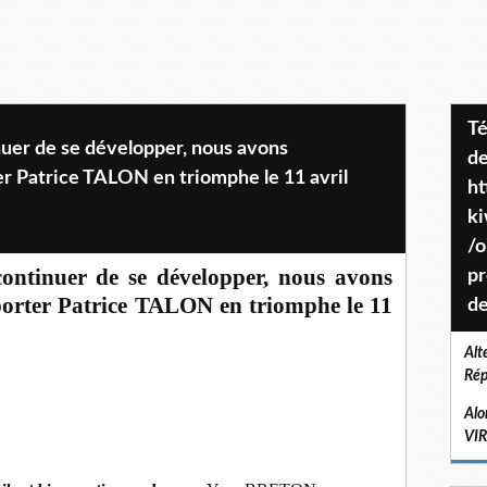
Téléchargez le projet de société
nuer de se développer, nous avons
de
er Patrice TALON en triomphe le 11 avril
ht
k
/o
continuer de se développer, nous avons
pr
 porter Patrice TALON en triomphe le 11
de
Alt
Rép
Alo
VI