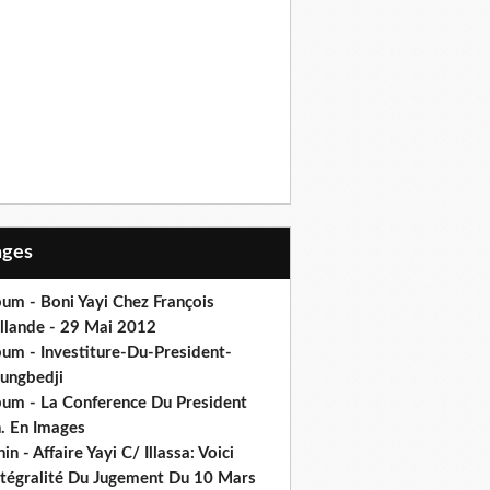
Pages
um - Boni Yayi Chez François
llande - 29 Mai 2012
bum - Investiture-Du-President-
ungbedji
bum - La Conference Du President
h. En Images
in - Affaire Yayi C/ Illassa: Voici
intégralité Du Jugement Du 10 Mars