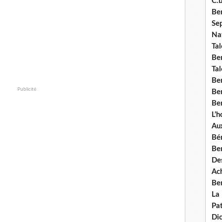
C.b
Ben
Se
Nat
Tal
Ben
Tal
Be
Publicité
Ben
Ben
L’
Aux
Bé
Ben
Des
Ach
Ben
La
Pat
Di