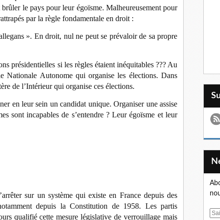
nt brûler le pays pour leur égoïsme. Malheureusement pour
rattrapés par la règle fondamentale en droit :
allegans ».
En droit, nul ne peut se prévaloir de sa propre
ns présidentielles si les règles étaient inéquitables ??? Au
e Nationale Autonome qui organise les élections. Dans
re de l’Intérieur qui organise ces élections.
S
signer en leur sein un candidat unique. Organiser une assise
mes sont incapables de s’entendre ? Leur égoïsme et leur
Abo
nou
e s’arrêter sur un système qui existe en France depuis des
e, notamment depuis la Constitution de 1958. Les partis
E
urs qualifié cette mesure législative de verrouillage mais