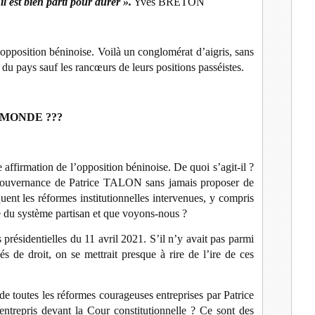
 est bien parti pour durer ».
Yves BRETON
 l’opposition béninoise. Voilà un conglomérat d’aigris, sans
u pays sauf les rancœurs de leurs positions passéistes.
 MONDE ???
e affirmation de l’opposition béninoise. De quoi s’agit-il ?
la gouvernance de Patrice TALON sans jamais proposer de
iquent les réformes institutionnelles intervenues, y compris
me du système partisan et que voyons-nous ?
 présidentielles du 11 avril 2021. S’il n’y avait pas parmi
és de droit, on se mettrait presque à rire de l’ire de ces
 de toutes les réformes courageuses entreprises par Patrice
ntrepris devant la Cour constitutionnelle ? Ce sont des