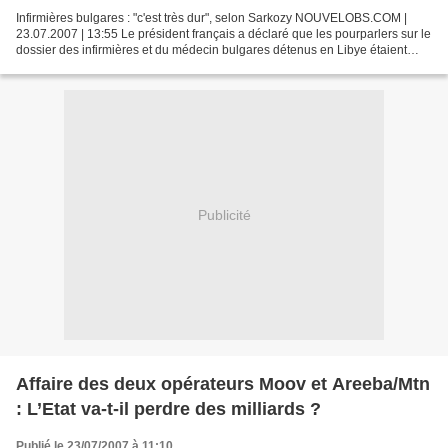
Infirmières bulgares : "c'est très dur", selon Sarkozy NOUVELOBS.COM |
23.07.2007 | 13:55 Le président français a déclaré que les pourparlers sur le
dossier des infirmières et du médecin bulgares détenus en Libye étaient
"très durs", sans confirmer un...
Publicité
Affaire des deux opérateurs Moov et Areeba/Mtn
: L’Etat va-t-il perdre des milliards ?
Publié le 23/07/2007 à 11:10