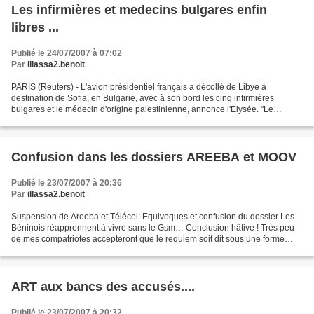
Les infirmières et medecins bulgares enfin
libres ...
Publié le 24/07/2007 à 07:02
Par
illassa2.benoit
PARIS (Reuters) - L'avion présidentiel français a décollé de Libye à
destination de Sofia, en Bulgarie, avec à son bord les cinq infirmières
bulgares et le médecin d'origine palestinienne, annonce l'Elysée. "Le
président de la République française, Monsieur...
Confusion dans les dossiers AREEBA et MOOV
Publié le 23/07/2007 à 20:36
Par
illassa2.benoit
Suspension de Areeba et Télécel: Equivoques et confusion du dossier Les
Béninois réapprennent à vivre sans le Gsm… Conclusion hâtive ! Très peu
de mes compatriotes accepteront que le requiem soit dit sous une forme
aussi expéditive et sans appel. Le portable...
ART aux bancs des accusés....
Publié le 23/07/2007 à 20:32