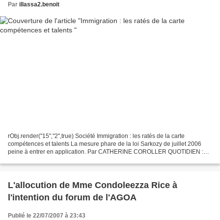
Par
illassa2.benoit
rObj.render("15","2",true) Société Immigration : les ratés de la carte
compétences et talents La mesure phare de la loi Sarkozy de juillet 2006
peine à entrer en application. Par CATHERINE COROLLER QUOTIDIEN :
lundi 23 juillet 2007 Et les heureux titulaires...
L'allocution de Mme Condoleezza Rice à
l'intention du forum de l'AGOA
Publié le 22/07/2007 à 23:43