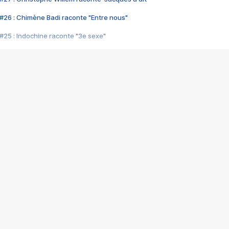
#26 : Chimène Badi raconte "Entre nous"
#25 : Indochine raconte "3e sexe"
#24 : Zaho raconte "C'est chelou"
#23 : Patrick Bruel raconte "Au café des délices"
#22 : Kyo raconte "Le chemin"
#21 : Nolwenn Leroy raconte "Cassé"
#20 : Patrick Hernandez raconte "Born to be alive"
#19 : Lorie raconte "Près de moi"
#18 : Michael Jones raconte "A nos actes manqués" (avec Jean-Jacque
#17 : Khaled raconte "Aïcha"
#16 : Corneille raconte "Parce qu'on vient de loin"
#15 : Indochine raconte "L'aventurier"