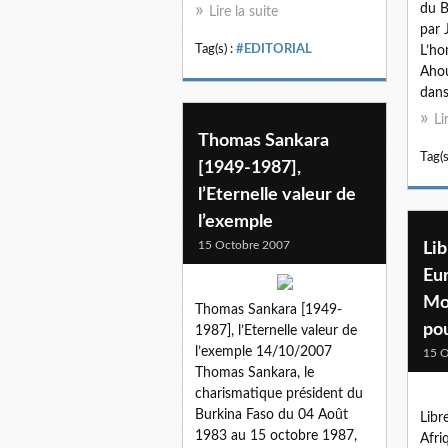
du B
Lire la suite
par
Tag(s) :
#EDITORIAL
L’ho
Ahou
dans
Li
Thomas Sankara
Tag(s
[1949-1987],
l’Eternelle valeur de
l’exemple
15 Octobre 2007
Li
Eu
Mo
Thomas Sankara [1949-
pou
1987], l’Eternelle valeur de
l’exemple 14/10/2007
15 O
Thomas Sankara, le
charismatique président du
Burkina Faso du 04 Août
Libr
1983 au 15 octobre 1987,
Afri