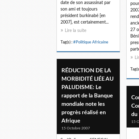
date de son assassinat par
pour
son ami et toujours
2007
président burkinabé [en
rend
2007], est certainement...
anci
27 o
Lire la suite
Béni
Tag(s) :
#Politique Africaine
pres
parte
Li
Tag(s
RÉDUCTION DE LA
MORBIDITÉ LIÉE AU
PALUDISME: Le
rapport de la Banque
Co
mondiale note les
Con
progrès réalisé en
du
Afrique
15 O
15 Octobre 2007