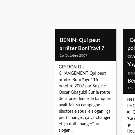
BENIN: Qui peut
"Ce
arrêter Boni Yayi ?
pol
16 Octobre 2007
cr
Ya
GESTION DU
pou
CHANGEMENT Qui peut
arrêter Boni Yayi ? 16
Bé
octobre 2007 par Sulpice
16 O
Oscar Gbaguidi Sur la route
de la présidence, le banquier
ENT
avait fait sa campagne
L’H
électorale sous le slogan ’’ça
AHO
peut changer, ça va changer
"Ce 
et ça doit changer’’, un
qui 
slogan...
Houn