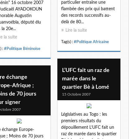
particulier entraîne une
énin" 16 octobre 2007
flambée des prix qui battent
 Judicaël AYADOKOUN
des records successifs au-
norable Augustin
delà de 80...
anvoébla, député élu
 la 20e...
Lire la suite
re la suite
Tag(s) :
#Politique Africaine
) :
#Politique Béninoise
L’UFC fait un raz de
bre échange
marée dans le
rope-Afrique ;
quartier Bè à Lomé
ins de 70 jours
15 Octobre 2007
r signer
ctobre 2007
Législatives au Togo : les
premiers résultats du
dépouillement L’UFC fait un
e échange Europe-
raz de marée dans le quartier
que ; Moins de 70 jours