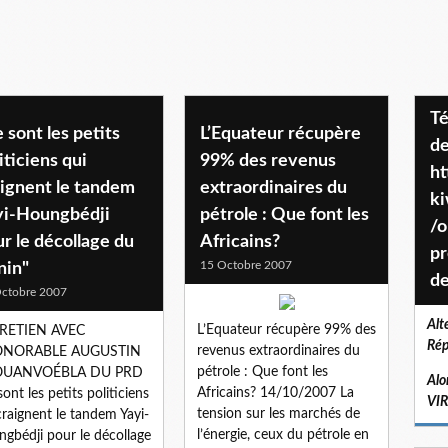
Téléchargez le projet de société
 sont les petits
L’Equateur récupère
de
iticiens qui
99% des revenus
ht
aignent le tandem
extraordinaires du
k
yi-Houngbédji
pétrole : Que font les
/o
r le décollage du
Africains?
pr
15 Octobre 2007
nin"
de
ctobre 2007
Alt
L’Equateur récupère 99% des
RETIEN AVEC
Rép
revenus extraordinaires du
ONORABLE AUGUSTIN
pétrole : Que font les
UANVOÉBLA DU PRD
Alo
Africains? 14/10/2007 La
sont les petits politiciens
VI
tension sur les marchés de
craignent le tandem Yayi-
l’énergie, ceux du pétrole en
gbédji pour le décollage