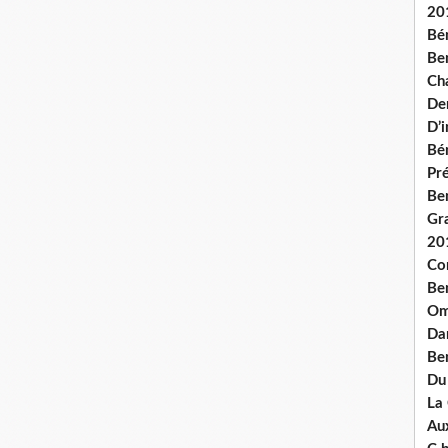
20
Bé
Ben
Ch
De
D’
Bé
Pré
Be
Gr
20
Co
Be
Om
Dan
Be
Du
La
Aux