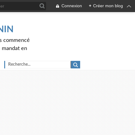
Connexion
+
Créer mon blog
ENIN
ons commencé
nd mandat en