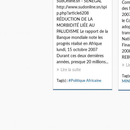
SudOnline.sn - SENEGAL
Comp
http://www.sudonline.sn/spi
des 
p.php?article6208
2007
RÉDUCTION DE LA
le C
MORBIDITÉ LIÉE AU
adop
PALUDISME Le rapport de la
tran
Banque mondiale note les
Nati
progrès réalisé en Afrique
Fina
lundi, 15 octobre 2007
2008.
Durant ces deux dernières
REB
années, presque 20 millions...
Li
Lire la suite
Tag(s
Tag(s) :
#Politique Africaine
MIN