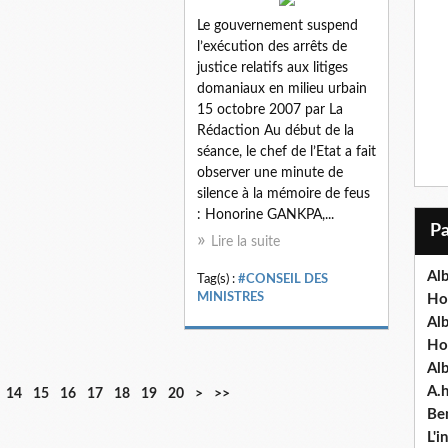
Le gouvernement suspend
l’exécution des arrêts de
justice relatifs aux litiges
domaniaux en milieu urbain
15 octobre 2007 par La
Rédaction Au début de la
séance, le chef de l’Etat a fait
observer une minute de
silence à la mémoire de feus
: Honorine GANKPA,...
Lire la suite
Alb
Tag(s) :
#CONSEIL DES
MINISTRES
Ho
Al
Ho
Al
A.
14
15
16
17
18
19
20
>
>>
Ben
L'