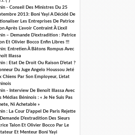
.f. (*)
in - Conseil Des Ministres Du 25
ptembre 2013: Boni Yayi A Décidé De
ionaliser Les Entreprises De Patrice
on Après L’avoir Contraint À L’exil
in – Demande D’extradition : Patrice
on Et Olivier Bocco Enfin Libres !!!
nin: Entretien À Bâtons Rompus Avec
oît Illassa
in : Etat De Droit Ou Raison D’etat ?
honneur Du Juge Angelo Houssou Jeté
 Chiens Par Son Employeur, L’etat
ninois
in - Interview De Benoît Illassa Avec
 Médias Béninois : « Je Ne Suis Pas
ete, Ni Achetable »
in : La Cour D’appel De Paris Rejette
 Demande D’extradition Des Sieurs
rice Talon Et Olivier Bocco Par Le
ctateur Et Menteur Boni Yayi