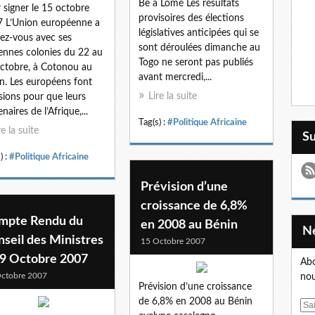
Bè à Lomé Les résultats
 signer le 15 octobre
provisoires des élections
 L’Union européenne a
législatives anticipées qui se
ez-vous avec ses
sont déroulées dimanche au
ennes colonies du 22 au
Togo ne seront pas publiés
ctobre, à Cotonou au
avant mercredi,...
n. Les européens font
Lire la suite
sions pour que leurs
naires de l’Afrique,...
Tag(s) :
#Politique Africaine
re la suite
S
) :
#Politique Africaine
Prévision d’une
croissance de 6,8%
mpte Rendu du
en 2008 au Bénin
seil des Ministres
15 Octobre 2007
 9 Octobre 2007
Abo
ctobre 2007
nou
Prévision d’une croissance
de 6,8% en 2008 au Bénin
E