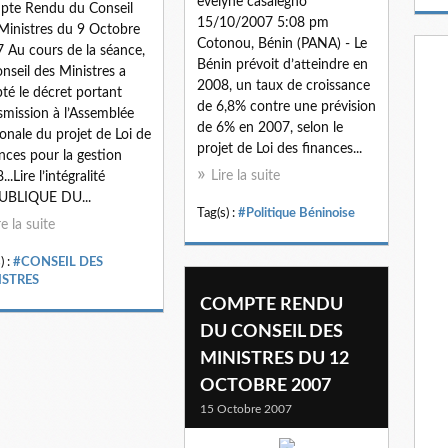
evelyne casalegno
m
te Rendu du Conseil
15/10/2007 5:08 pm
a
Ministres du 9 Octobre
Cotonou, Bénin (PANA) - Le
i
 Au cours de la séance,
Bénin prévoit d’atteindre en
l
onseil des Ministres a
2008, un taux de croissance
té le décret portant
de 6,8% contre une prévision
smission à l’Assemblée
de 6% en 2007, selon le
onale du projet de Loi de
projet de Loi des finances...
nces pour la gestion
Lire la suite
..Lire l’intégralité
UBLIQUE DU...
Tag(s) :
#Politique Béninoise
re la suite
) :
#CONSEIL DES
ISTRES
COMPTE RENDU
DU CONSEIL DES
MINISTRES DU 12
OCTOBRE 2007
15 Octobre 2007