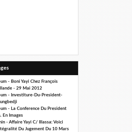
Pages
um - Boni Yayi Chez François
llande - 29 Mai 2012
bum - Investiture-Du-President-
ungbedji
bum - La Conference Du President
h. En Images
in - Affaire Yayi C/ Illassa: Voici
intégralité Du Jugement Du 10 Mars