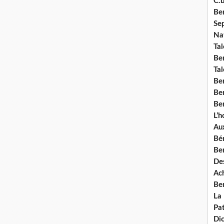
C.b
Ben
Se
Nat
Tal
Ben
Tal
Be
Ben
Ben
L’
Aux
Bé
Ben
Des
Ach
Ben
La
Pat
Di