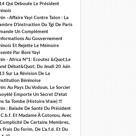
14 Qui Déboute Le Président
ninois
in –Affaire Yayi Contre Talon : La
ambre D’instruction Du Tgi De Paris
mande Un Complément
informations Au Gouvernement
ninois Et Rejette Le Mémoire
senté Par Boni Yayi
nin - Africa N°1: Ecoutez &Quot;Le
and Débat&Quot; Du Jeudi 20 Juin
13 Sur La Révision De La
nstitution Béninoise
nin: Au Pays Du Vodoun, Le Sorcier
oyèlé Emporte Un Secret D'etat
s Sa Tombe (Histoire Vraie) !!!
nin : Balade De Santé Du Président
 C.b.f. Et Madame À Cotonou, Avec
 Complicité De Certains Membres,
 Frais Du Forim, De L’a.f.d. Et Du