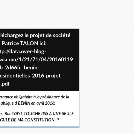
 Patrice TALON ici:
tp://data.over-blog-
iwi.com/1/21/71/04/20160119
b_2d66fc_benin-
esidentielles-2016-projet-
.pdf
ernance obligatoire à la présidence de la
ublique d BENIN en avril 2016:
rs, Boni YAYI, TOUCHE PAS A UNE SEULE
RGULE DE MA CONSTITUTION !!!