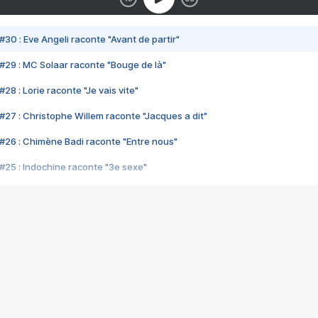
#30 : Eve Angeli raconte "Avant de partir"
#29 : MC Solaar raconte "Bouge de là"
28 : Lorie raconte "Je vais vite"
#27 : Christophe Willem raconte "Jacques a dit"
#26 : Chimène Badi raconte "Entre nous"
#25 : Indochine raconte "3e sexe"
#24 : Zaho raconte "C'est chelou"
#23 : Patrick Bruel raconte "Au café des délices"
#22 : Kyo raconte "Le chemin"
#21 : Nolwenn Leroy raconte "Cassé"
#20 : Patrick Hernandez raconte "Born to be alive"