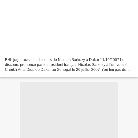
BHL juge raciste le discours de Nicolas Sarkozy à Dakar 11/10/2007 Le
discours prononcé par le président français Nicolas Sarkozy à l’université
Cheikh Anta Diop de Dakar au Sénégal le 26 juillet 2007 n’en fini pas de
susciter des réactions. Mais avec...