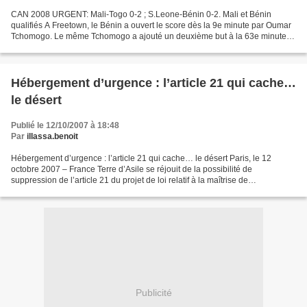
CAN 2008 URGENT: Mali-Togo 0-2 ; S.Leone-Bénin 0-2. Mali et Bénin
qualifiés A Freetown, le Bénin a ouvert le score dès la 9e minute par Oumar
Tchomogo. Le même Tchomogo a ajouté un deuxième but à la 63e minute. A
Lomé, Frédéric Kanouté a marqué le premier...
Hébergement d’urgence : l’article 21 qui cache…
le désert
Publié le 12/10/2007 à 18:48
Par
illassa.benoit
Hébergement d’urgence : l’article 21 qui cache… le désert Paris, le 12
octobre 2007 – France Terre d’Asile se réjouit de la possibilité de
suppression de l’article 21 du projet de loi relatif à la maîtrise de
l'immigration, à l'intégration et à l'asile,...
Publicité