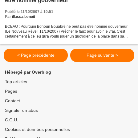
être nommé gouverneur
Publié le 11/10/2007 à 10:51
Par
illassa.benoit
BCEAO : Pourquoi Bohoun Bouabré ne peut pas être nommé gouverneur
(Le Nouveau Réveil 11/10/2007) Prêcher le faux pour avoir le vrai. C'est
certainement à ce jeu qu'a voulu jouer un quotidien de la place dans sa
parution d'hier. Ce journal très proche...
< Page précédente
Page suivante >
Hébergé par Overblog
Top articles
Pages
Contact
Signaler un abus
C.G.U.
Cookies et données personnelles