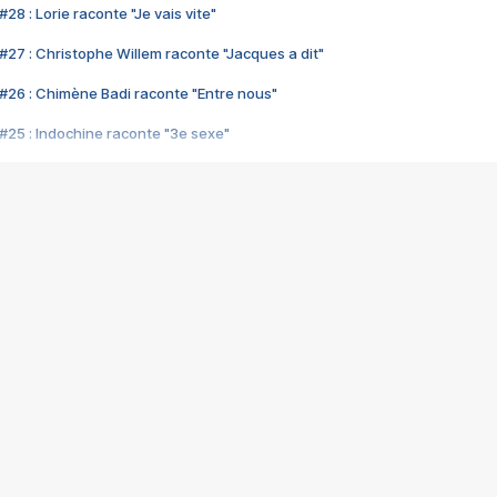
28 : Lorie raconte "Je vais vite"
#27 : Christophe Willem raconte "Jacques a dit"
#26 : Chimène Badi raconte "Entre nous"
#25 : Indochine raconte "3e sexe"
#24 : Zaho raconte "C'est chelou"
#23 : Patrick Bruel raconte "Au café des délices"
#22 : Kyo raconte "Le chemin"
#21 : Nolwenn Leroy raconte "Cassé"
#20 : Patrick Hernandez raconte "Born to be alive"
#19 : Lorie raconte "Près de moi"
#18 : Michael Jones raconte "A nos actes manqués" (avec Jean-Jacque
#17 : Khaled raconte "Aïcha"
#16 : Corneille raconte "Parce qu'on vient de loin"