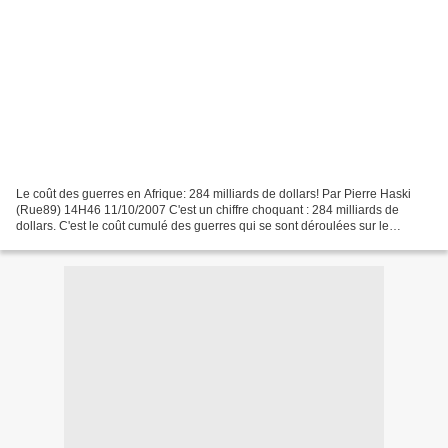
Le coût des guerres en Afrique: 284 milliards de dollars! Par Pierre Haski
(Rue89) 14H46 11/10/2007 C'est un chiffre choquant : 284 milliards de
dollars. C'est le coût cumulé des guerres qui se sont déroulées sur le
continent africain entre 1990 et 2005,...