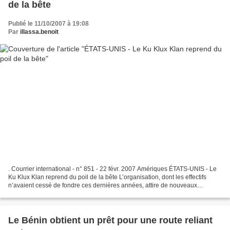
de la bête
Publié le 11/10/2007 à 19:08
Par
illassa.benoit
. Courrier international - n° 851 - 22 févr. 2007 Amériques ÉTATS-UNIS - Le
Ku Klux Klan reprend du poil de la bête L’organisation, dont les effectifs
n’avaient cessé de fondre ces dernières années, attire de nouveaux
membres en axant sa propagande sur...
Le Bénin obtient un prêt pour une route reliant