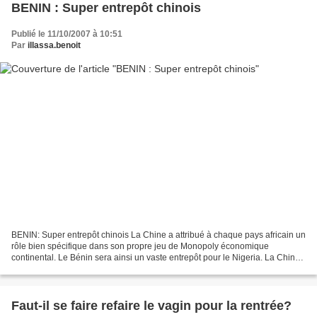
BENIN : Super entrepôt chinois
Publié le 11/10/2007 à 10:51
Par
illassa.benoit
BENIN: Super entrepôt chinois La Chine a attribué à chaque pays africain un
rôle bien spécifique dans son propre jeu de Monopoly économique
continental. Le Bénin sera ainsi un vaste entrepôt pour le Nigeria. La Chine
va installer plus de 4 000 m2 d'entrepôts...
Faut-il se faire refaire le vagin pour la rentrée?