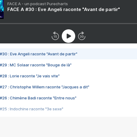
FACE A - un podcast Purecharts
FACE A #30 : Eve Angeli raconte "Avant de partir"
#30 : Eve Angeli raconte "Avant de partir"
#29 : MC Solaar raconte "Bouge de là"
28 : Lorie raconte "Je vais vite"
#27 : Christophe Willem raconte "Jacques a dit"
#26 : Chimène Badi raconte "Entre nous"
#25 : Indochine raconte "3e sexe"
#24 : Zaho raconte "C'est chelou"
#23 : Patrick Bruel raconte "Au café des délices"