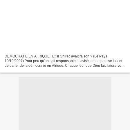
DEMOCRATIE EN AFRIQUE : Et si Chirac avait raison ? (Le Pays
10/10/2007) Pour peu qu'on soit responsable et avisé, on ne peut se lasser
de parler de la démocratie en Afrique. Chaque jour que Dieu fait, laisse voir
des failles, des manquements tellement...