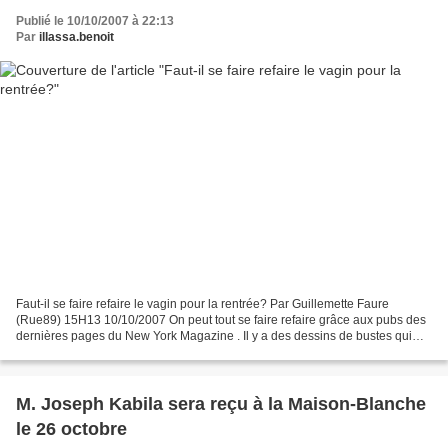
Publié le 10/10/2007 à 22:13
Par
illassa.benoit
Faut-il se faire refaire le vagin pour la rentrée? Par Guillemette Faure
(Rue89) 15H13 10/10/2007 On peut tout se faire refaire grâce aux pubs des
dernières pages du New York Magazine . Il y a des dessins de bustes qui
invitent à se faire resculpter les...
M. Joseph Kabila sera reçu à la Maison-Blanche
le 26 octobre