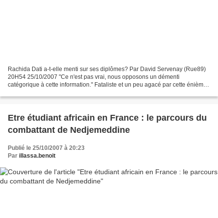
Rachida Dati a-t-elle menti sur ses diplômes? Par David Servenay (Rue89)
20H54 25/10/2007 "Ce n'est pas vrai, nous opposons un démenti
catégorique à cette information." Fataliste et un peu agacé par cette énième
accusation, le cabinet de Rachida Dati...
Etre étudiant africain en France : le parcours du
combattant de Nedjemeddine
Publié le 25/10/2007 à 20:23
Par
illassa.benoit