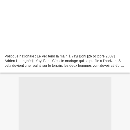
Politique nationale : Le Prd tend la main à Yayi Boni [26 octobre 2007]
Adrien Houngbédji-Yayi Boni. C’est le mariage qui se profile à l’horizon. Si
cela devient une réalité sur le terrain, les deux hommes vont devoir célébrer
leur nuit de noces au lendemain...