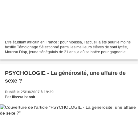
Etre étudiant africain en France : pour Moussa, l’accueil a été pour le moins
hostile Témoignage Sélectionné parmi les meilleurs élèves de sont lycée,
Moussa Diop, jeune sénégalais de 21 ans, a dû se battre pour gagner le
droit d’aller poursuivre ses...
PSYCHOLOGIE - La générosité, une affaire de
sexe ?
Publié le 25/10/2007 à 19:29
Par
illassa.benoit