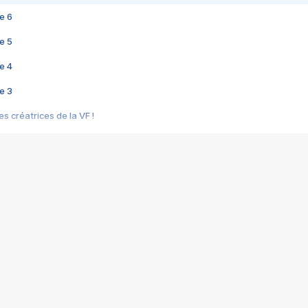
e 6
e 5
e 4
e 3
s créatrices de la VF !
e 2
e 1
e Mektoub My Love arrive enfin ! Rencontre avec Shaïn Boumedine et Sal
i : après Toni en famille
elle réalise le bouleversant Dites lui que je l'aime
ais ! Rencontre autour de Vie privée de Rebecca Zlotowski
 de Marguerite, Grave... Rencontre avec Ella Rumpf