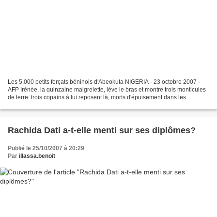
Les 5.000 petits forçats béninois d'Abeokuta NIGERIA - 23 octobre 2007 -
AFP Irénée, la quinzaine maigrelette, lève le bras et montre trois monticules
de terre: trois copains à lui reposent là, morts d'épuisement dans les
carrières de gravier d'Abeokuta,...
Rachida Dati a-t-elle menti sur ses diplômes?
Publié le 25/10/2007 à 20:29
Par
illassa.benoit