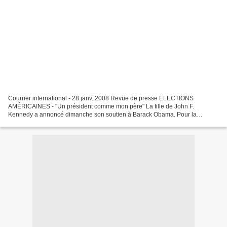
Courrier international - 28 janv. 2008 Revue de presse ELECTIONS
AMÉRICAINES - "Un président comme mon père" La fille de John F.
Kennedy a annoncé dimanche son soutien à Barack Obama. Pour la
première fois depuis l'assassinat de son père, elle pense avoir...