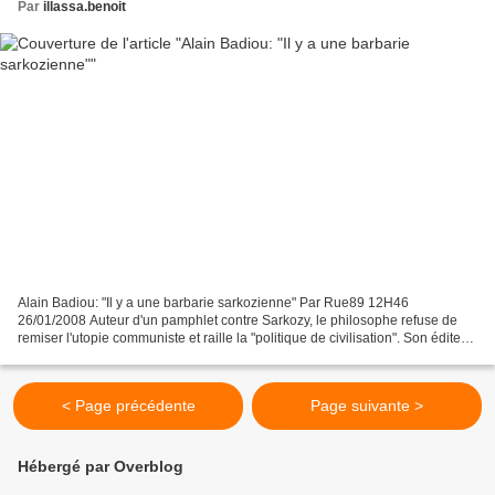
Par
illassa.benoit
Alain Badiou: "Il y a une barbarie sarkozienne" Par Rue89 12H46
26/01/2008 Auteur d'un pamphlet contre Sarkozy, le philosophe refuse de
remiser l'utopie communiste et raille la "politique de civilisation". Son éditeur
n'en revient pas: plus de 20 000...
< Page précédente
Page suivante >
Hébergé par Overblog