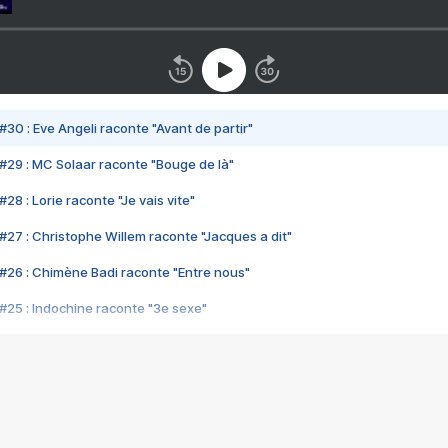
#30 : Eve Angeli raconte "Avant de partir"
#29 : MC Solaar raconte "Bouge de là"
28 : Lorie raconte "Je vais vite"
#27 : Christophe Willem raconte "Jacques a dit"
#26 : Chimène Badi raconte "Entre nous"
#25 : Indochine raconte "3e sexe"
#24 : Zaho raconte "C'est chelou"
#23 : Patrick Bruel raconte "Au café des délices"
#22 : Kyo raconte "Le chemin"