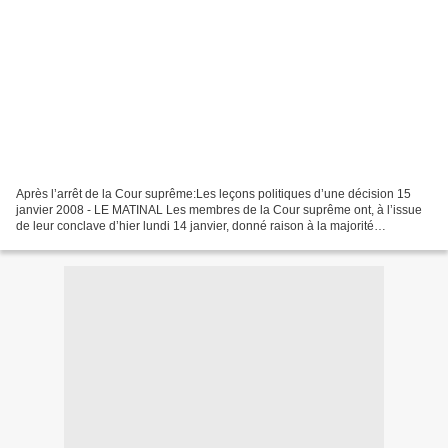
Après l’arrêt de la Cour suprême:Les leçons politiques d’une décision 15
janvier 2008 - LE MATINAL Les membres de la Cour suprême ont, à l’issue
de leur conclave d’hier lundi 14 janvier, donné raison à la majorité
parlementaire et obligé la minorité à...