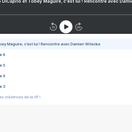
 DiCaprio et Tobey Maguire, c'est lui ! Rencontre avec Dam
bey Maguire, c'est lui ! Rencontre avec Damien Witecka
e 6
e 5
e 4
e 3
s créatrices de la VF !
e 2
e 1
e Mektoub My Love arrive enfin ! Rencontre avec Shaïn Boumedine et Sal