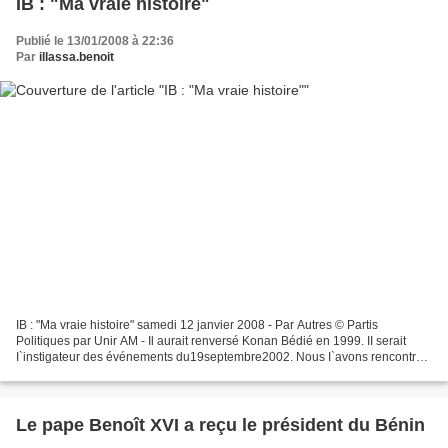
IB : "Ma vraie histoire"
Publié le 13/01/2008 à 22:36
Par
illassa.benoit
IB : "Ma vraie histoire" samedi 12 janvier 2008 - Par Autres © Partis
Politiques par Unir AM - Il aurait renversé Konan Bédié en 1999. II serait
I`instigateur des événements du19septembre2002. Nous I`avons rencontré,
en exil à Cotonou. II nous révèle...
Le pape Benoît XVI a reçu le président du Bénin