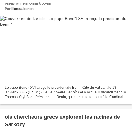
Publié le 13/01/2008 à 22:00
Par
illassa.benoit
Le pape Benoît XVI a reçu le président du Bénin Cité du Vatican, le 13
janvier 2008 - (E.S.M.) - Le Saint-Père Benoît XVI a accueilli samedi matin M.
Thomas Yayi Boni, Président du Bénin, qui a ensuite rencontré le Cardinal
Secrétaire d'Etat, assisté...
ois chercheurs grecs explorent les racines de
Sarkozy