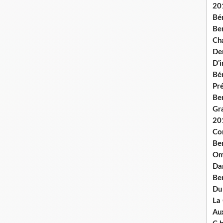
20
Bé
Ben
Ch
De
D’
Bé
Pré
Be
Gr
20
Co
Be
Om
Dan
Be
Du
La
Aux