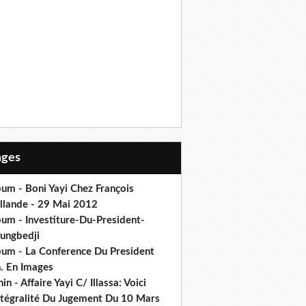
Pages
um - Boni Yayi Chez François
llande - 29 Mai 2012
bum - Investiture-Du-President-
ungbedji
bum - La Conference Du President
h. En Images
in - Affaire Yayi C/ Illassa: Voici
intégralité Du Jugement Du 10 Mars