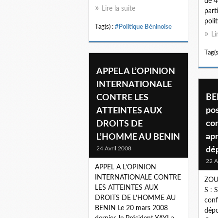
de 4
Lire la suite
part
polit
Tag(s) :
#Politique Béninoise
Li
Tag(s
APPEL A L’OPINION
INTERNATIONALE
BE
CONTRE LES
pos
ATTEINTES AUX
con
DROITS DE
apr
L’HOMME AU BENIN
24 Avril 2008
dé
22 A
APPEL A L’OPINION
INTERNATIONALE CONTRE
ZOU
LES ATTEINTES AUX
S : 
DROITS DE L’HOMME AU
conf
BENIN Le 20 mars 2008
dép