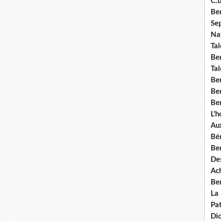
C.b
Ben
Se
Nat
Tal
Ben
Tal
Be
Ben
Ben
L’
Aux
Bé
Ben
Des
Ach
Ben
La
Pat
Di