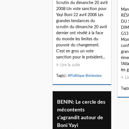
Scrutin du dimanche 20 avril
2008:Un vote sanction pour
Mard
Yayi Boni 22 avril 2008 Les
RÉS
grandes tendances du
DU 
scrutin du dimanche 20 avril
DIM
dernier ont révélé à la face
G13 
du monde les limites du
Mono
pouvoir du changement.
conf
C’est en gros un vote
gran
sanction pour le président...
émer
l'At
Lire la suite
les 
Tag(s) :
#Politique Béninoise
Li
Tag(s
BENIN: Le cercle des
mécontents
s'agrandit autour de
Boni Yayi