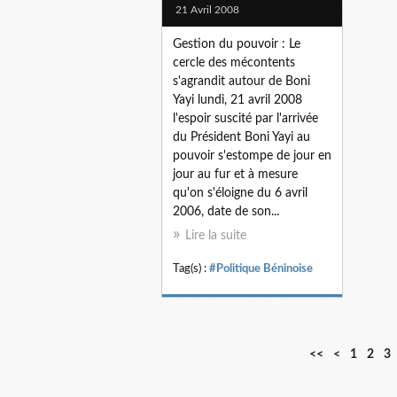
21 Avril 2008
Gestion du pouvoir : Le
cercle des mécontents
s'agrandit autour de Boni
Yayi lundi, 21 avril 2008
l'espoir suscité par l'arrivée
du Président Boni Yayi au
pouvoir s'estompe de jour en
jour au fur et à mesure
qu'on s'éloigne du 6 avril
2006, date de son...
Lire la suite
Tag(s) :
#Politique Béninoise
<<
<
1
2
3