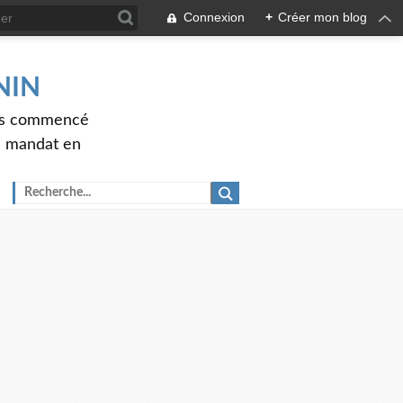
Connexion
+
Créer mon blog
ENIN
ons commencé
nd mandat en