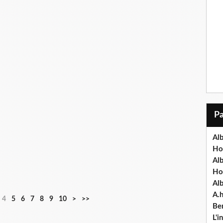
Alb
Ho
Al
Ho
Al
A.
4
5
6
7
8
9
10
>
>>
Ben
L'