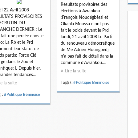
m
Résultats provisoires des
a
i 22 Avril 2008
élections à Avrankou
i
ULTATS PROVISOIRES
:François Noudégbèssi et
l
SCRUTIN DU
Okanla Moussa n'ont pas
ANCHE DERNIER : Le
fait le poids devant le Prd
fait une percée dans le
lundi, 21 avril 2008 Le Parti
; La Rb et le Prd
du renouveau démocratique
irment leur statut de
de Me Adrien Houngbédji
ds partis; Force Clé
n'a pas fait de détail dans la
ge dans le Zou et
commune d'Avrankou....
lantique; L Depuis hier,
Lire la suite
grandes tendances...
Tag(s) :
#Politique Béninoise
re la suite
) :
#Politique Béninoise