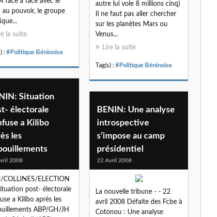
4 face à face avec le
autre lui vole 8 millions cinq)
i au pouvoir, le groupe
Il ne faut pas aller chercher
ique...
sur les planètes Mars ou
re la suite
Venus...
Lire la suite
) :
#Politique Béninoise
Tag(s) :
#Politique Béninoise
NIN: Situation
t- électorale
BENIN: Une analyse
fuse a Kilibo
introspective
ès les
s’impose au camp
pouillements
présidentiel
vril 2008
22 Avril 2008
/COLLINES/ELECTION
Situation post- électorale
La nouvelle tribune - - 22
use a Kilibo après les
avril 2008 Défaite des Fcbe à
ouillements ABP/GH/JH
Cotonou : Une analyse