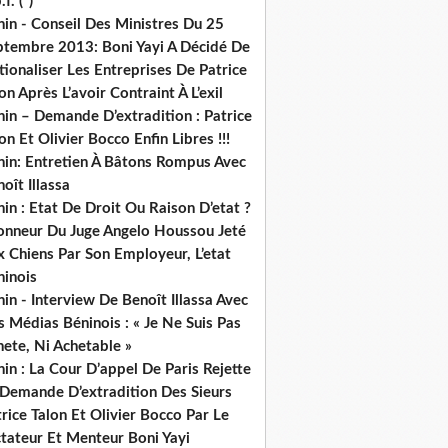
.f. (*)
in - Conseil Des Ministres Du 25
ptembre 2013: Boni Yayi A Décidé De
ionaliser Les Entreprises De Patrice
on Après L’avoir Contraint À L’exil
in – Demande D’extradition : Patrice
on Et Olivier Bocco Enfin Libres !!!
nin: Entretien À Bâtons Rompus Avec
oît Illassa
in : Etat De Droit Ou Raison D’etat ?
honneur Du Juge Angelo Houssou Jeté
 Chiens Par Son Employeur, L’etat
ninois
in - Interview De Benoît Illassa Avec
 Médias Béninois : « Je Ne Suis Pas
ete, Ni Achetable »
in : La Cour D’appel De Paris Rejette
 Demande D’extradition Des Sieurs
rice Talon Et Olivier Bocco Par Le
ctateur Et Menteur Boni Yayi