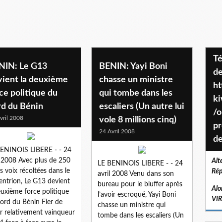
Téléchargez le projet de société
NIN: Le G13
BENIN: Yayi Boni
de
vient la deuxième
chasse un ministre
ht
ce politique du
qui tombe dans les
k
rd du Bénin
escaliers (Un autre lui
/o
vril 2008
vole 8 millions cinq)
pr
24 Avril 2008
de
ENINOIS LIBERE - - 24
l 2008 Avec plus de 250
Alt
LE BENINOIS LIBERE - - 24
es voix récoltées dans le
Rép
avril 2008 Venu dans son
entrion, Le G13 devient
bureau pour le bluffer après
Alo
euxième force politique
l’avoir escroqué, Yayi Boni
VI
ord du Bénin Fier de
chasse un ministre qui
ir relativement vainqueur
tombe dans les escaliers (Un