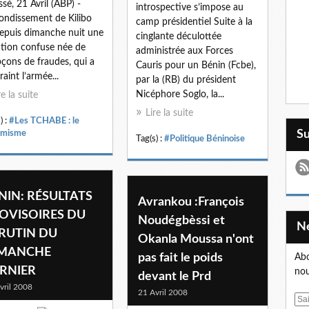
sè, 21 Avril (ABP) -
introspective s’impose au
rondissement de Kilibo
camp présidentiel Suite à la
depuis dimanche nuit une
cinglante déculottée
ation confuse née de
administrée aux Forces
çons de fraudes, qui a
Cauris pour un Bénin (Fcbe),
raint l’armée...
par la (RB) du président
Nicéphore Soglo, la...
re la suite
Lire la suite
) :
#Les TCHABE : le
S
amisme
Tag(s) :
#Politique Béninoise
NIN: RÉSULTATS
Avrankou :François
OVISOIRES DU
Noudégbèssi et
RUTIN DU
Okanla Moussa n'ont
MANCHE
pas fait le poids
Abo
RNIER
nou
devant le Prd
vril 2008
21 Avril 2008
E