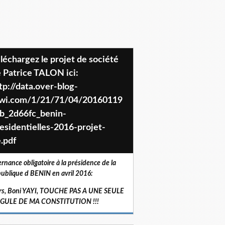
 Patrice TALON ici:
tp://data.over-blog-
iwi.com/1/21/71/04/20160119
b_2d66fc_benin-
esidentielles-2016-projet-
.pdf
ernance obligatoire à la présidence de la
ublique d BENIN en avril 2016:
rs, Boni YAYI, TOUCHE PAS A UNE SEULE
RGULE DE MA CONSTITUTION !!!