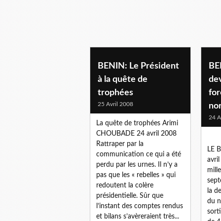
BENIN: Le Président
BE
à la quête de
de
trophées
for
25 Avril 2008
no
24 A
La quête de trophées Arimi
CHOUBADE 24 avril 2008
Rattraper par la
LE B
communication ce qui a été
avri
perdu par les urnes. Il n’y a
mill
pas que les « rebelles » qui
sept
redoutent la colère
la d
présidentielle. Sûr que
du n
l’instant des comptes rendus
sort
et bilans s’avèreraient très...