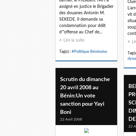
dernier, le Président YAYI a
Oues
assigné en justice le Brigadier
L’ar
des douanes Antonin M.
vit 
SEKEDE. Il demande sa
situ
condamnation pour délit
soup
d’"offense au Chef de...
cont
Lire la suite
Li
Tag(s) :
#Politique Béninoise
Tag(s
dyn
Scrutin du dimanche
BE
20 avril 2008 au
PR
Bénin:Un vote
SC
sanction pour Yayi
DI
Boni
DE
22 Avril 2008
22 A