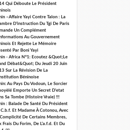
14 Qui Déboute Le Président
ninois
in –Affaire Yayi Contre Talon : La
ambre D’instruction Du Tgi De Paris
mande Un Complément
informations Au Gouvernement
ninois Et Rejette Le Mémoire
senté Par Boni Yayi
nin - Africa N°1: Ecoutez &Quot;Le
and Débat&Quot; Du Jeudi 20 Juin
13 Sur La Révision De La
nstitution Béninoise
nin: Au Pays Du Vodoun, Le Sorcier
oyèlé Emporte Un Secret D'etat
s Sa Tombe (Histoire Vraie) !!!
nin : Balade De Santé Du Président
 C.b.f. Et Madame À Cotonou, Avec
 Complicité De Certains Membres,
 Frais Du Forim, De L’a.f.d. Et Du