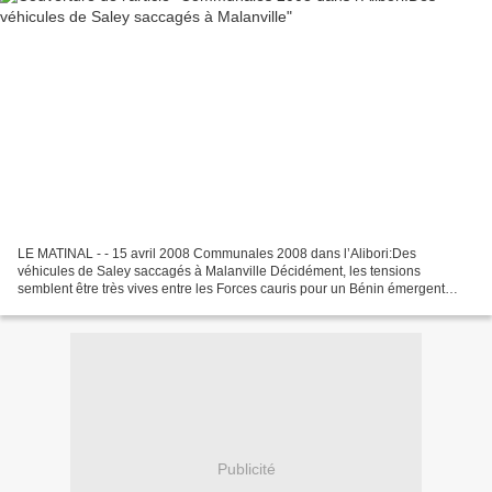
LE MATINAL - - 15 avril 2008 Communales 2008 dans l’Alibori:Des
véhicules de Saley saccagés à Malanville Décidément, les tensions
semblent être très vives entre les Forces cauris pour un Bénin émergent
(Fcbe) et le G13. Après la commune de Glazoué dans...
Publicité