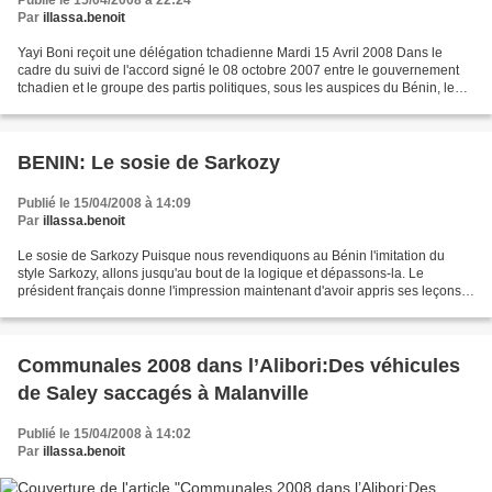
Publié le 15/04/2008 à 22:24
Par
illassa.benoit
Yayi Boni reçoit une délégation tchadienne Mardi 15 Avril 2008 Dans le
cadre du suivi de l'accord signé le 08 octobre 2007 entre le gouvernement
tchadien et le groupe des partis politiques, sous les auspices du Bénin, le
Président béninois, Thomas Yayi...
BENIN: Le sosie de Sarkozy
Publié le 15/04/2008 à 14:09
Par
illassa.benoit
Le sosie de Sarkozy Puisque nous revendiquons au Bénin l'imitation du
style Sarkozy, allons jusqu'au bout de la logique et dépassons-la. Le
président français donne l'impression maintenant d'avoir appris ses leçons
après les élections locales en France....
Communales 2008 dans l’Alibori:Des véhicules
de Saley saccagés à Malanville
Publié le 15/04/2008 à 14:02
Par
illassa.benoit