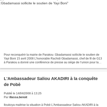
Pour reconquérir la mairie de Parakou :Gbadamassi sollicite le soutien de
Yayi Boni 15 avril 2008 L’honorable Rachidi Gbadamassi, chef de fil de G13
à Parakou a donné une conférence de presse au siège de l’union pour la
relève (Upr) à Parakou hier lundi...
L'Ambassadeur Saliou AKADIRI à la conquête
de Pobè
Publié le 14/04/2008 à 13:25
Par
illassa.benoit
Iloukoya maitrise la situation à Pobè L'Ambassadeur Saliou AKADIRI à la