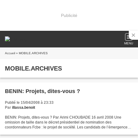
Publicité
MENU
Accueil
» MOBILE.ARCHIVES
MOBILE.ARCHIVES
BENIN: Projets, dites-vous ?
Publié le 15/04/2008 à 23:33
Par
illassa.benoit
BENIN: Projets, dites-vous ? Par Arimi CHOUBADE 16 avril 2008 Une
omission de taille dans le décret présidentiel de nomination des
coordonnateurs Fcbe : le projet de société. Les candidats de l’émergence
sont les premiers surpris dès qu’un petit malin...