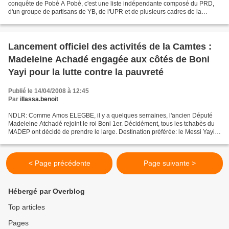
conquête de Pobè A Pobè, c'est une liste indépendante composé du PRD,
d'un groupe de partisans de YB, de l'UPR et de plusieurs cadres de la
Commune qui est entrain de vouloir ravir...
Lancement officiel des activités de la Camtes :
Madeleine Achadé engagée aux côtés de Boni
Yayi pour la lutte contre la pauvreté
Publié le 14/04/2008 à 12:45
Par
illassa.benoit
NDLR: Comme Amos ELEGBE, il y a quelques semaines, l'ancien Député
Madeleine Atchadé rejoint le roi Boni 1er. Décidément, tous les tchabès du
MADEP ont décidé de prendre le large. Destination préférée: le Messi Yayi
Boni !!! Espérons que ce dernier saura...
< Page précédente
Page suivante >
Hébergé par Overblog
Top articles
Pages