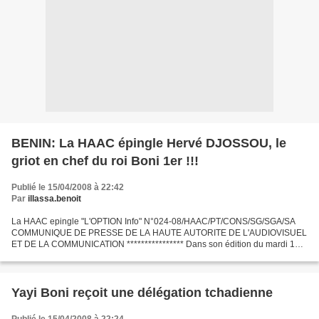
BENIN: La HAAC épingle Hervé DJOSSOU, le
griot en chef du roi Boni 1er !!!
Publié le 15/04/2008 à 22:42
Par
illassa.benoit
La HAAC epingle "L'OPTION Info" N°024-08/HAAC/PT/CONS/SG/SGA/SA
COMMUNIQUE DE PRESSE DE LA HAUTE AUTORITE DE L'AUDIOVISUEL
ET DE LA COMMUNICATION **************** Dans son édition du mardi 15
avril 2008, le quotidien "L’Option Info" titre à sa "Une" «...
Yayi Boni reçoit une délégation tchadienne