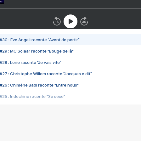
#30 : Eve Angeli raconte "Avant de partir"
#29 : MC Solaar raconte "Bouge de là"
28 : Lorie raconte "Je vais vite"
#27 : Christophe Willem raconte "Jacques a dit"
#26 : Chimène Badi raconte "Entre nous"
#25 : Indochine raconte "3e sexe"
#24 : Zaho raconte "C'est chelou"
#23 : Patrick Bruel raconte "Au café des délices"
#22 : Kyo raconte "Le chemin"