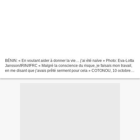
BÉNIN: « En voulant aider à donner la vie… j’ai été naïve » Photo: Eva-Lotta
Jansson/IRIN/IFRC « Malgré la conscience du risque, je faisais mon travail,
en me disant que j’avais prêté serment pour cela » COTONOU, 10 octobre
2008 (PlusNews) - Très jeune,...