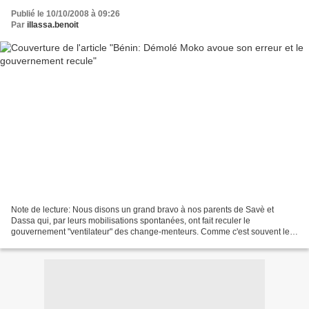
Publié le 10/10/2008 à 09:26
Par
illassa.benoit
Note de lecture: Nous disons un grand bravo à nos parents de Savè et
Dassa qui, par leurs mobilisations spontanées, ont fait reculer le
gouvernement "ventilateur" des change-menteurs. Comme c'est souvent le
cas, depuis avril 2006, chez les sbires du roi...