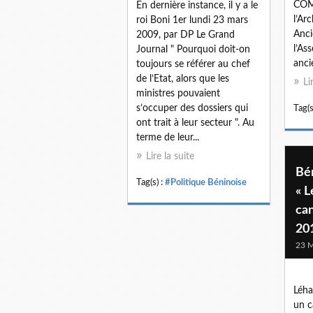
COM
En dernière instance, il y a le
l’Ar
roi Boni 1er lundi 23 mars
Anci
2009, par DP Le Grand
l’As
Journal " Pourquoi doit-on
anci
toujours se référer au chef
de l’Etat, alors que les
Li
ministres pouvaient
s’occuper des dossiers qui
Tag(s
ont trait à leur secteur ". Au
terme de leur...
Lire la suite
Bén
Tag(s) :
#Politique Béninoise
« L
can
20
23 M
Léha
un c