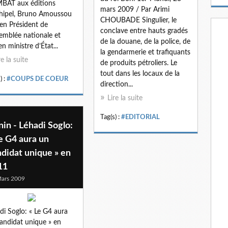
BAT aux éditions
m
mars 2009 / Par Arimi
chipel, Bruno Amoussou
a
CHOUBADE Singulier, le
en Président de
i
conclave entre hauts gradés
semblée nationale et
l
de la douane, de la police, de
en ministre d’État...
la gendarmerie et trafiquants
re la suite
de produits pétroliers. Le
tout dans les locaux de la
) :
#COUPS DE COEUR
direction...
Lire la suite
Tag(s) :
#EDITORIAL
in - Léhadi Soglo:
e G4 aura un
didat unique » en
11
ars 2009
di Soglo: « Le G4 aura
andidat unique » en