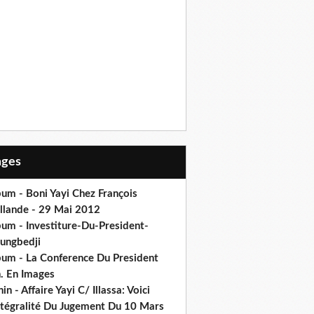
Pages
um - Boni Yayi Chez François
llande - 29 Mai 2012
bum - Investiture-Du-President-
ungbedji
bum - La Conference Du President
h. En Images
in - Affaire Yayi C/ Illassa: Voici
intégralité Du Jugement Du 10 Mars