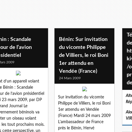
Téléchargez le projet de société
in : Scandale
Bénin: Sur invitation
de
our de l’avion
du vicomte Philippe
ht
sidentiel
de Villiers, le roi Boni
k
ars 2009
1er attendu en
/o
Vendée (France)
pr
24 Mars 2009
t d’un appareil volant
de
le Bénin : Scandale
ur de l’avion présidentiel
Alt
Sur invitation du vicomte
i 23 mars 2009, par DP
Rép
Philippe de Villiers, le roi Boni
rand Journal Le
1er attendu en Vendée
ernement béninois va
Alo
(France) Mardi 24 mars 2009
ter un oiseau volant
VI
L’ambassadeur de France
 les tout prochains mois.
près le Bénin, Hervé
 cette perspective, un