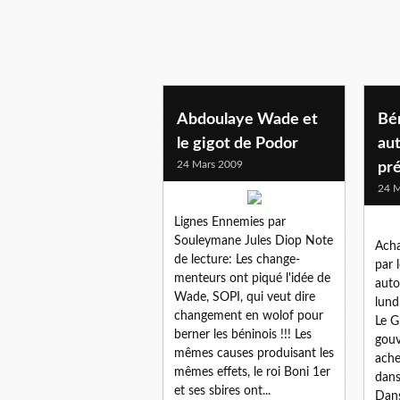
Abdoulaye Wade et
Bén
le gigot de Podor
aut
24 Mars 2009
pré
24 M
Lignes Ennemies par
Souleymane Jules Diop Note
Acha
de lecture: Les change-
par 
menteurs ont piqué l'idée de
auto
Wade, SOPI, qui veut dire
lund
changement en wolof pour
Le G
berner les béninois !!! Les
gouv
mêmes causes produisant les
ache
mêmes effets, le roi Boni 1er
dans
et ses sbires ont...
Dans