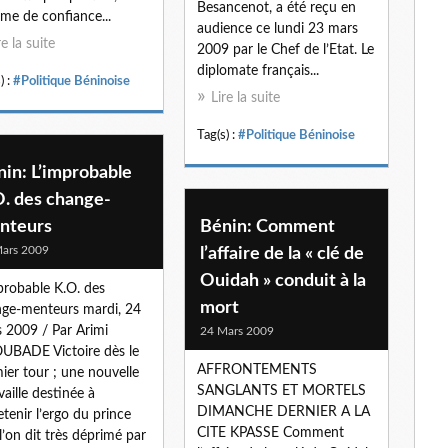
Besancenot, a été reçu en
e de confiance...
audience ce lundi 23 mars
re la suite
2009 par le Chef de l’Etat. Le
diplomate français...
) :
#Politique Béninoise
Lire la suite
Tag(s) :
#Politique Béninoise
in: L’improbable
O. des change-
nteurs
Bénin: Comment
ars 2009
l’affaire de la « clé de
Ouidah » conduit à la
probable K.O. des
mort
ge-menteurs mardi, 24
 2009 / Par Arimi
24 Mars 2009
BADE Victoire dès le
AFFRONTEMENTS
ier tour ; une nouvelle
SANGLANTS ET MORTELS
vaille destinée à
DIMANCHE DERNIER A LA
etenir l’ergo du prince
CITE KPASSE Comment
l’on dit très déprimé par