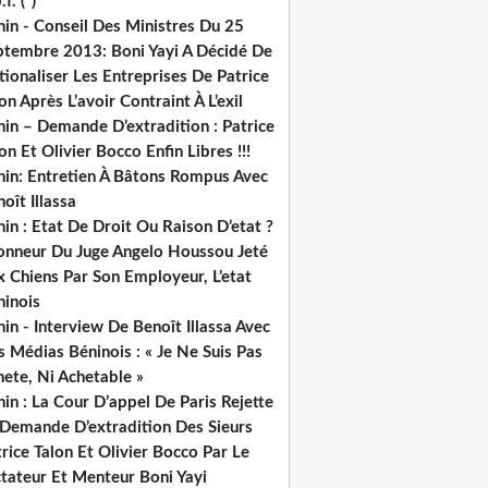
.f. (*)
in - Conseil Des Ministres Du 25
ptembre 2013: Boni Yayi A Décidé De
ionaliser Les Entreprises De Patrice
on Après L’avoir Contraint À L’exil
in – Demande D’extradition : Patrice
on Et Olivier Bocco Enfin Libres !!!
nin: Entretien À Bâtons Rompus Avec
oît Illassa
in : Etat De Droit Ou Raison D’etat ?
honneur Du Juge Angelo Houssou Jeté
 Chiens Par Son Employeur, L’etat
ninois
in - Interview De Benoît Illassa Avec
 Médias Béninois : « Je Ne Suis Pas
ete, Ni Achetable »
in : La Cour D’appel De Paris Rejette
 Demande D’extradition Des Sieurs
rice Talon Et Olivier Bocco Par Le
ctateur Et Menteur Boni Yayi