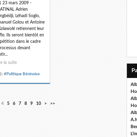
 23 mars 2009 -
ATINAL Adrien
gbédji, Léhadi Soglo,
nuel Golou et Antoine
 Kolawolé retiennent leur
fle. Ils seront bientôt en
étition dans le cadre
rocessus devant
ir...
re la suite
) :
#Politique Béninoise
Alb
Ho
Al
4
5
6
7
8
9
10
>
>>
Ho
Al
A.
Ben
L'