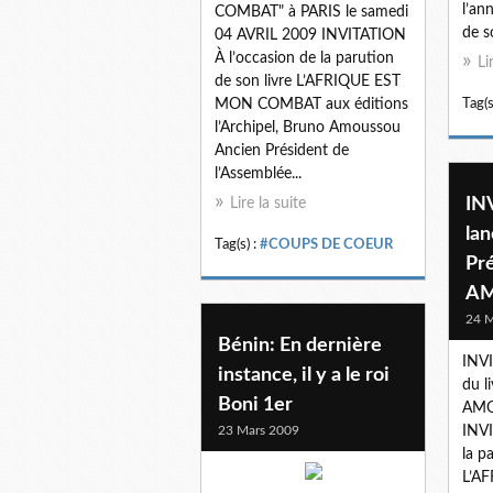
l’an
COMBAT" à PARIS le samedi
de s
04 AVRIL 2009 INVITATION
À l’occasion de la parution
Li
de son livre L’AFRIQUE EST
MON COMBAT aux éditions
Tag(s
l’Archipel, Bruno Amoussou
Ancien Président de
l’Assemblée...
IN
Lire la suite
lan
Tag(s) :
#COUPS DE COEUR
Pr
AM
24 M
Bénin: En dernière
INV
instance, il y a le roi
du l
Boni 1er
AMO
23 Mars 2009
INVI
la p
L’A