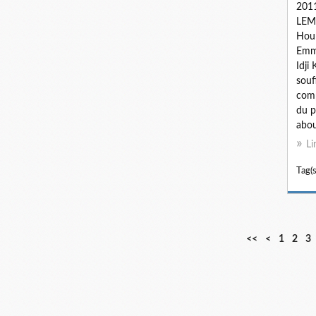
2011
LEM
Houn
Emma
Idji
souf
comp
du p
about
Li
Tag(s
<<
<
1
2
3