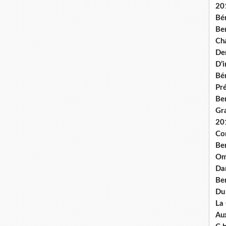
20
Bé
Ben
Ch
De
D’
Bé
Pré
Be
Gr
20
Co
Be
Om
Dan
Be
Du
La
Aux