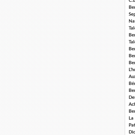
C.b
Ben
Se
Nat
Tal
Ben
Tal
Be
Ben
Ben
L’
Aux
Bé
Ben
Des
Ach
Ben
La
Pat
Di