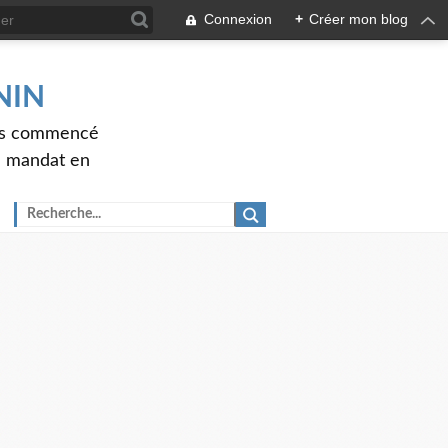
Connexion
+
Créer mon blog
ENIN
ons commencé
nd mandat en