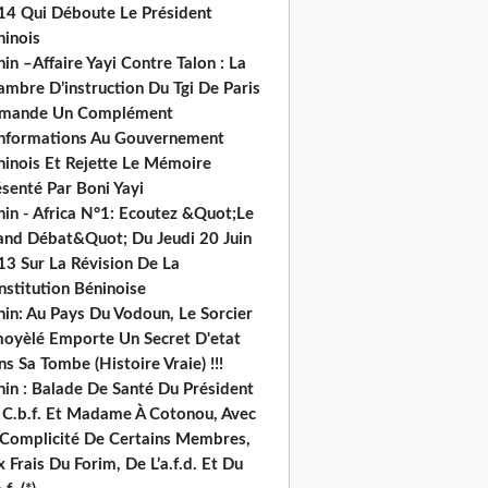
14 Qui Déboute Le Président
ninois
in –Affaire Yayi Contre Talon : La
ambre D’instruction Du Tgi De Paris
mande Un Complément
informations Au Gouvernement
ninois Et Rejette Le Mémoire
senté Par Boni Yayi
nin - Africa N°1: Ecoutez &Quot;Le
and Débat&Quot; Du Jeudi 20 Juin
13 Sur La Révision De La
nstitution Béninoise
nin: Au Pays Du Vodoun, Le Sorcier
oyèlé Emporte Un Secret D'etat
s Sa Tombe (Histoire Vraie) !!!
nin : Balade De Santé Du Président
 C.b.f. Et Madame À Cotonou, Avec
 Complicité De Certains Membres,
 Frais Du Forim, De L’a.f.d. Et Du