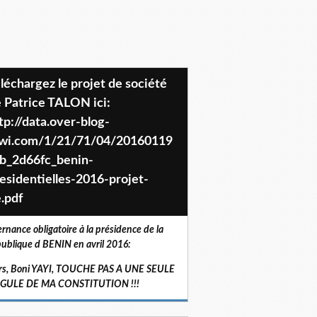
 Patrice TALON ici:
tp://data.over-blog-
iwi.com/1/21/71/04/20160119
b_2d66fc_benin-
esidentielles-2016-projet-
.pdf
ernance obligatoire à la présidence de la
ublique d BENIN en avril 2016:
rs, Boni YAYI, TOUCHE PAS A UNE SEULE
RGULE DE MA CONSTITUTION !!!