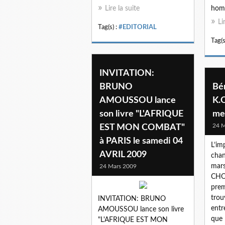
Lire la suite
homm
Li
Tag(s) :
#EDITORIAL
Tag(s
INVITATION:
BRUNO
Bén
AMOUSSOU lance
K.
son livre "L'AFRIQUE
me
24 M
EST MON COMBAT"
à PARIS le samedi 04
L’im
AVRIL 2009
chan
mars
24 Mars 2009
CHOU
prem
trou
INVITATION: BRUNO
entr
AMOUSSOU lance son livre
que 
"L'AFRIQUE EST MON