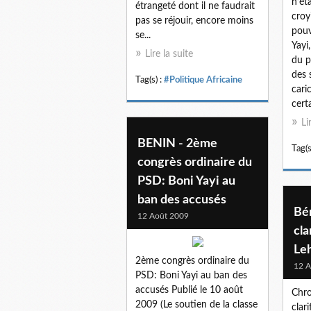
n’ét
étrangeté dont il ne faudrait
croy
pas se réjouir, encore moins
pouv
se...
Yayi,
Lire la suite
du p
des 
Tag(s) :
#Politique Africaine
cari
cert
Li
BENIN - 2ème
Tag(s
congrès ordinaire du
PSD: Boni Yayi au
ban des accusés
Bé
12 Août 2009
cla
Le
2ème congrès ordinaire du
12 A
PSD: Boni Yayi au ban des
accusés Publié le 10 août
Chro
2009 (Le soutien de la classe
clar