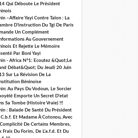
14 Qui Déboute Le Président
ninois
in –Affaire Yayi Contre Talon : La
ambre D’instruction Du Tgi De Paris
mande Un Complément
informations Au Gouvernement
ninois Et Rejette Le Mémoire
senté Par Boni Yayi
nin - Africa N°1: Ecoutez &Quot;Le
and Débat&Quot; Du Jeudi 20 Juin
13 Sur La Révision De La
nstitution Béninoise
nin: Au Pays Du Vodoun, Le Sorcier
oyèlé Emporte Un Secret D'etat
s Sa Tombe (Histoire Vraie) !!!
nin : Balade De Santé Du Président
 C.b.f. Et Madame À Cotonou, Avec
 Complicité De Certains Membres,
 Frais Du Forim, De L’a.f.d. Et Du