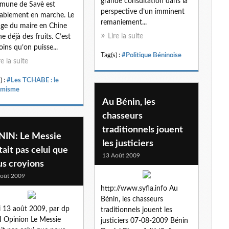
grande consultation dans la
mune de Savè est
perspective d’un imminent
tablement en marche. Le
remaniement...
ge du maire en Chine
Lire la suite
e déjà des fruits. C’est
oins qu’on puisse...
Tag(s) :
#Politique Béninoise
re la suite
) :
#Les TCHABE : le
amisme
Au Bénin, les
chasseurs
traditionnels jouent
NIN: Le Messie
les justiciers
tait pas celui que
13 Août 2009
us croyions
oût 2009
http://www.syfia.info Au
Bénin, les chasseurs
i 13 août 2009, par dp
traditionnels jouent les
 Opinion Le Messie
justiciers 07-08-2009 Bénin