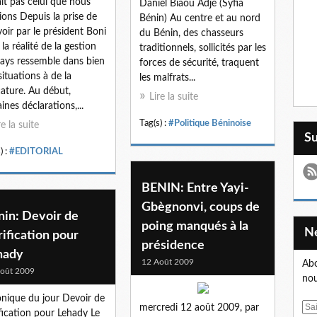
ait pas celui que nous
Daniel Biaou Adjé (Syfia
ions Depuis la prise de
Bénin) Au centre et au nord
oir par le président Boni
du Bénin, des chasseurs
 la réalité de la gestion
traditionnels, sollicités par les
ays ressemble dans bien
forces de sécurité, traquent
situations à de la
les malfrats...
cature. Au début,
Lire la suite
aines déclarations,...
Tag(s) :
#Politique Béninoise
re la suite
S
) :
#EDITORIAL
BENIN: Entre Yayi-
Gbègnonvi, coups de
nin: Devoir de
poing manqués à la
rification pour
présidence
hady
12 Août 2009
Abo
oût 2009
nou
nique du jour Devoir de
E
mercredi 12 août 2009, par
ification pour Lehady Le