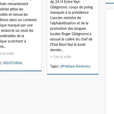
m
dp 24 H Entre Yayi-
hain remaniement
a
Gbègnonvi, coups de poing
tériel attise les
i
manqués à la présidence
osités et remue les
l
L’ancien ministre de
tions dans un contexte
l’alphabétisation et de la
tique marqué par une
promotion des langues
e endurcie où seuls les
locales Roger Gbègnonvi a
ndérables de la
essuyé la colère du chef de
tique scotchent à
l’Etat Boni Yayi le lundi
ir...
dernier...
re la suite
Lire la suite
) :
#EDITORIAL
Tag(s) :
#Politique Béninoise