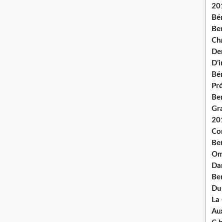
20
Bé
Ben
Ch
De
D’
Bé
Pré
Be
Gr
20
Co
Be
Om
Dan
Be
Du
La
Aux