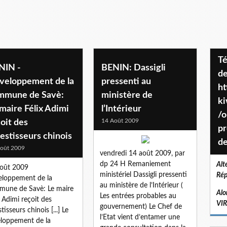
Téléchargez le projet de société
NIN -
BENIN: Dassigli
de
veloppement de la
pressenti au
ht
mmune de Savè:
ministère de
k
maire Félix Adimi
l’Intérieur
/o
14 Août 2009
oit des
pr
estisseurs chinois
de
oût 2009
vendredi 14 août 2009, par
dp 24 H Remaniement
Alt
oût 2009
ministériel Dassigli pressenti
Rép
loppement de la
au ministère de l’Intérieur (
une de Savè: Le maire
Alo
Les entrées probables au
x Adimi reçoit des
VI
gouvernement) Le Chef de
tisseurs chinois [...] Le
l’Etat vient d’entamer une
loppement de la