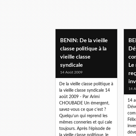
BENIN: De la vieille
BE
classe politique à la
Dé
vieille classe
co
syndicale
Le 
14 Août 2009
reç
inv
De la vieille classe politique à
14 A
la vieille classe syndicale 14
août 2009 - Par Arimi
14 a
CHOUBADE Un émergent,
Déve
savez-vous ce que c’est ?
comm
Quelqu’un qui reprend les
Féli
mêmes conneries et qui cale
inves
toujours. Après l’épisode de
déve
la vieille classe politique, le