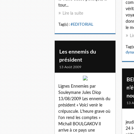
com
tour...
véri
Lire la suite
voya
donn
Tag(s) :
#EDITORIAL
le m
Li
Tag(s
Les ennemis du
dyn
président
13 Août 2009
BE
Lignes Ennemies par
n’é
Souleymane Jules Diop
no
13/08/2009 Les ennemis du
13 A
président « Voici venir le
crépuscule. L’heure grave où
l’on rend les comptes »
jeud
Michaïl BOULGAKOV Il
24 H
arrive à ce pays une