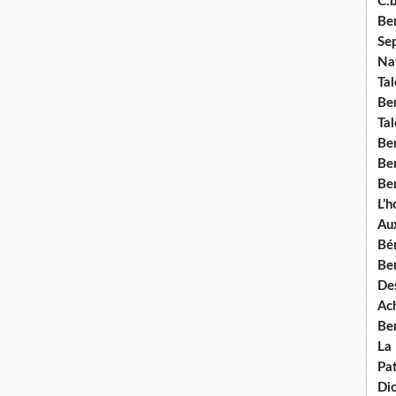
C.b
Ben
Se
Nat
Tal
Ben
Tal
Be
Ben
Ben
L’
Aux
Bé
Ben
Des
Ach
Ben
La
Pat
Di