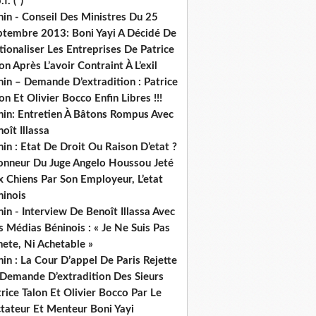
.f. (*)
in - Conseil Des Ministres Du 25
ptembre 2013: Boni Yayi A Décidé De
ionaliser Les Entreprises De Patrice
on Après L’avoir Contraint À L’exil
in – Demande D’extradition : Patrice
on Et Olivier Bocco Enfin Libres !!!
nin: Entretien À Bâtons Rompus Avec
oît Illassa
in : Etat De Droit Ou Raison D’etat ?
honneur Du Juge Angelo Houssou Jeté
 Chiens Par Son Employeur, L’etat
ninois
in - Interview De Benoît Illassa Avec
 Médias Béninois : « Je Ne Suis Pas
ete, Ni Achetable »
in : La Cour D’appel De Paris Rejette
 Demande D’extradition Des Sieurs
rice Talon Et Olivier Bocco Par Le
ctateur Et Menteur Boni Yayi