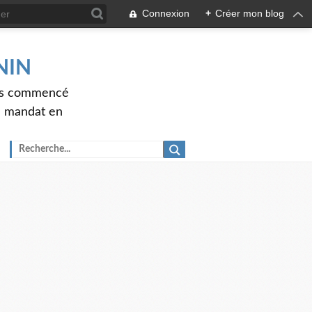
Connexion
+
Créer mon blog
ENIN
ons commencé
nd mandat en