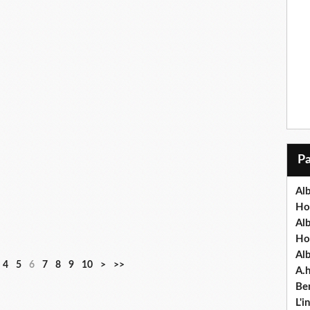
Alb
Ho
Al
Ho
Al
4
5
6
7
8
9
10
>
>>
A.
Ben
L'