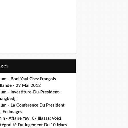
Pages
um - Boni Yayi Chez François
llande - 29 Mai 2012
bum - Investiture-Du-President-
ungbedji
bum - La Conference Du President
h. En Images
in - Affaire Yayi C/ Illassa: Voici
intégralité Du Jugement Du 10 Mars