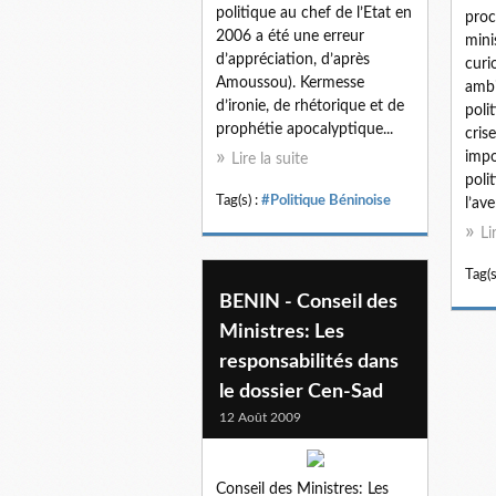
politique au chef de l’Etat en
proc
2006 a été une erreur
minis
d’appréciation, d’après
curi
Amoussou). Kermesse
ambi
d’ironie, de rhétorique et de
poli
prophétie apocalyptique...
cris
impo
Lire la suite
poli
Tag(s) :
#Politique Béninoise
l’aven
Li
Tag(s
BENIN - Conseil des
Ministres: Les
responsabilités dans
le dossier Cen-Sad
12 Août 2009
Conseil des Ministres: Les