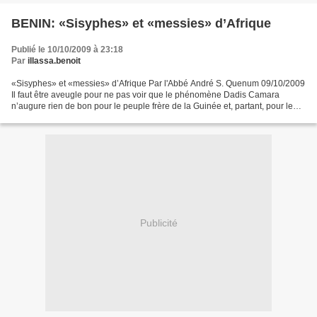
BENIN: «Sisyphes» et «messies» d’Afrique
Publié le 10/10/2009 à 23:18
Par
illassa.benoit
«Sisyphes» et «messies» d’Afrique Par l'Abbé André S. Quenum 09/10/2009
Il faut être aveugle pour ne pas voir que le phénomène Dadis Camara
n’augure rien de bon pour le peuple frère de la Guinée et, partant, pour le
continent, et que, à l’allure où vont...
Publicité