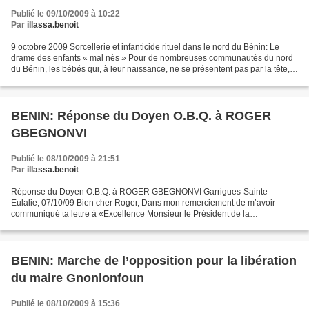
Publié le 09/10/2009 à 10:22
Par
illassa.benoit
9 octobre 2009 Sorcellerie et infanticide rituel dans le nord du Bénin: Le
drame des enfants « mal nés » Pour de nombreuses communautés du nord
du Bénin, les bébés qui, à leur naissance, ne se présentent pas par la tête,
le visage tourné vers le ciel,...
BENIN: Réponse du Doyen O.B.Q. à ROGER
GBEGNONVI
Publié le 08/10/2009 à 21:51
Par
illassa.benoit
Réponse du Doyen O.B.Q. à ROGER GBEGNONVI Garrigues-Sainte-
Eulalie, 07/10/09 Bien cher Roger, Dans mon remerciement de m’avoir
communiqué ta lettre à «Excellence Monsieur le Président de la
République», j’ai promis de te répondre publiquement; le tohu-bohu...
BENIN: Marche de l’opposition pour la libération
du maire Gnonlonfoun
Publié le 08/10/2009 à 15:36