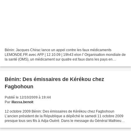
Bénin: Jacques Chirac lance un appel contre les faux médicaments
LEMONDE.FR avec AFP | 12.10.09 | 19h43 elon l' Organisation mondiale de
la santé (OMS), un médicament sur quatre est faux dans les pays en
développement et 200 000 décès pourraient être...
Bénin: Des émissaires de Kérékou chez
Fagbohoun
Publié le 12/10/2009 à 19:44
Par
illassa.benoit
12 octobre 2009 Bénin: Des émissaires de Kérékou chez Fagbohoun
L’ancien président de la République a dépêché le samedi 11 octobre 2009
presque tous ses fils à Adja-Ouèrè. Dans le message du Général Mathieu
Kérékou à Séfou Fagbohoun, le premier invitait...