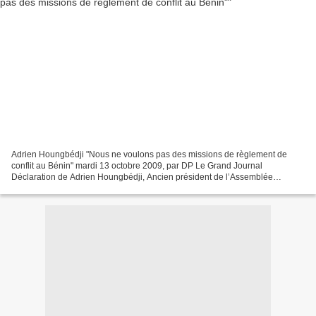
Adrien Houngbédji "Nous ne voulons pas des missions de règlement de
conflit au Bénin" mardi 13 octobre 2009, par DP Le Grand Journal
Déclaration de Adrien Houngbédji, Ancien président de l’Assemblée
nationale, ancien premier ministre, challenger du candidat...