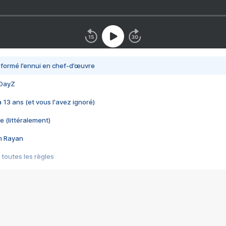
nsformé l’ennui en chef-d’œuvre
 DayZ
 a 13 ans (et vous l'avez ignoré)
e (littéralement)
im Rayan
 toutes les règles
s les jeux vidéo
us choquant de Rockstar ? - Le scandale BULLY
e plus moche de Steam