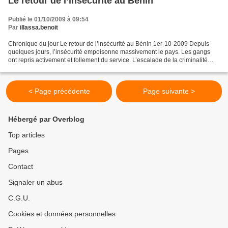
Le retour de l’insécurité au Bénin
Publié le 01/10/2009 à 09:54
Par
illassa.benoit
Chronique du jour Le retour de l’insécurité au Bénin 1er-10-2009 Depuis
quelques jours, l’insécurité empoisonne massivement le pays. Les gangs
ont repris activement et follement du service. L’escalade de la criminalité
secoue la nation enfoncée dans la...
< Page précédente
Page suivante >
Hébergé par Overblog
Top articles
Pages
Contact
Signaler un abus
C.G.U.
Cookies et données personnelles