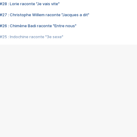
28 : Lorie raconte "Je vais vite"
#27 : Christophe Willem raconte "Jacques a dit"
#26 : Chimène Badi raconte "Entre nous"
#25 : Indochine raconte "3e sexe"
#24 : Zaho raconte "C'est chelou"
#23 : Patrick Bruel raconte "Au café des délices"
#22 : Kyo raconte "Le chemin"
#21 : Nolwenn Leroy raconte "Cassé"
#20 : Patrick Hernandez raconte "Born to be alive"
#19 : Lorie raconte "Près de moi"
#18 : Michael Jones raconte "A nos actes manqués" (avec Jean-Jacque
#17 : Khaled raconte "Aïcha"
#16 : Corneille raconte "Parce qu'on vient de loin"