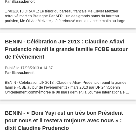
Par
illassa.benoit
17/03/2013 DRAME: Le ténor du barreau français Me Olivier Metzner
retrouvé mort en Bretagne Par AFP L'un des grands noms du barreau
parisien, Me Olivier Metzner, a été retrouvé mort dimanche matin au large de
son île privée en Bretagne. Une lettre évoquant...
BENIN - Célébration JIF 2013 : Claudine Afiavi
Prudencio réunit la grande famille FCBE autour
de l’évènement
Publié le 17/03/2013 à 14:37
Par
illassa.benoit
BENIN - Célébration JIF 2013 : Claudine Afiavi Prudencio réunit la grande
famille FCBE autour de l’évènement 17 mars 2013 par DP 24hObenin
Officiellement commémorée le 08 mars dernier, la Journée internationale de
la femme a été célébrée par l’honorable...
BENIN - « Boni Yayi est un très bon Président
pour nous et il restera toujours avec nous » :
dixit Claudine Prudencio