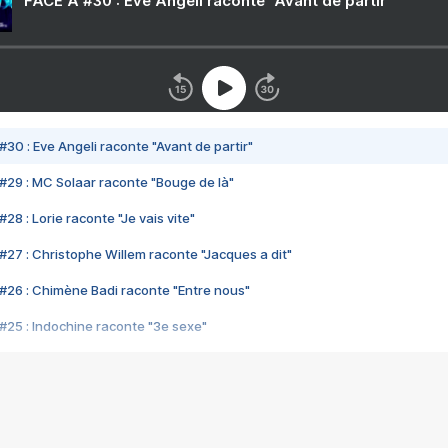
FACE A #30 : Eve Angeli raconte "Avant de partir"
#30 : Eve Angeli raconte "Avant de partir"
#29 : MC Solaar raconte "Bouge de là"
28 : Lorie raconte "Je vais vite"
#27 : Christophe Willem raconte "Jacques a dit"
#26 : Chimène Badi raconte "Entre nous"
#25 : Indochine raconte "3e sexe"
#24 : Zaho raconte "C'est chelou"
#23 : Patrick Bruel raconte "Au café des délices"
#22 : Kyo raconte "Le chemin"