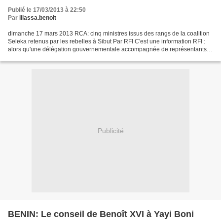
Publié le 17/03/2013 à 22:50
Par
illassa.benoit
dimanche 17 mars 2013 RCA: cinq ministres issus des rangs de la coalition
Seleka retenus par les rebelles à Sibut Par RFI C'est une information RFI :
alors qu'une délégation gouvernementale accompagnée de représentants
de la communauté internationale...
Publicité
BENIN: Le conseil de Benoît XVI à Yayi Boni