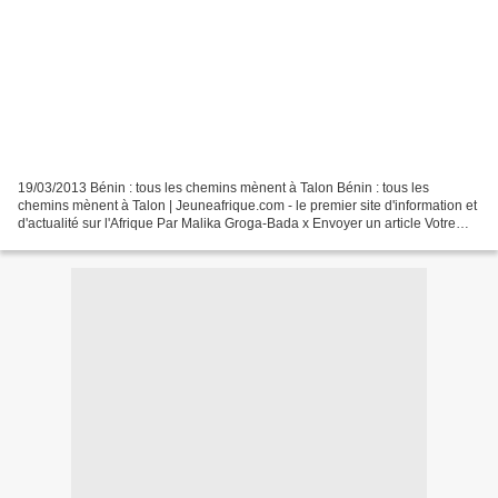
19/03/2013 Bénin : tous les chemins mènent à Talon Bénin : tous les
chemins mènent à Talon | Jeuneafrique.com - le premier site d'information et
d'actualité sur l'Afrique Par Malika Groga-Bada x Envoyer un article Votre
Nom * Votre Email * Le nom de votre...