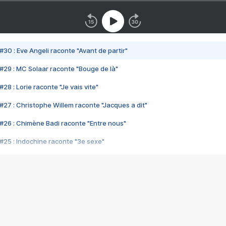
#30 : Eve Angeli raconte "Avant de partir"
#29 : MC Solaar raconte "Bouge de là"
28 : Lorie raconte "Je vais vite"
#27 : Christophe Willem raconte "Jacques a dit"
#26 : Chimène Badi raconte "Entre nous"
#25 : Indochine raconte "3e sexe"
#24 : Zaho raconte "C'est chelou"
#23 : Patrick Bruel raconte "Au café des délices"
#22 : Kyo raconte "Le chemin"
#21 : Nolwenn Leroy raconte "Cassé"