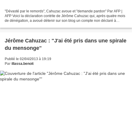
"Dévasté par le remords", Cahuzac avoue et "demande pardon" Par AFP |
AFP Voici la déclaration contrite de Jérôme Cahuzac qui, après quatre mois
de dénégation, a avoué détenir sur son blog un compte non déclaré à
l'étranger, ce qui lui vaut une mise en...
Jérôme Cahuzac : "J'ai été pris dans une spirale
du mensonge"
Publié le 02/04/2013 à 19:19
Par
illassa.benoit