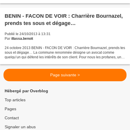
rendra en visite officielle au Bénin du 28...
BENIN - FACON DE VOIR : Charrière Bournazel,
prends tes sous et dégage…
Publié le 24/10/2013 à 13:31
Par
illassa.benoit
24 octobre 2013 BENIN - FACON DE VOIR : Charrière Bournazel, prends tes
sous et dégage… La commune renommée désigne un avocat comme
quelqu’un qui défend les intérêts de son client. Pour nous les profanes, un
avocat, c’est ce bon monsieur qui ne recule...
Page suivante >
Hébergé par Overblog
Top articles
Pages
Contact
Signaler un abus