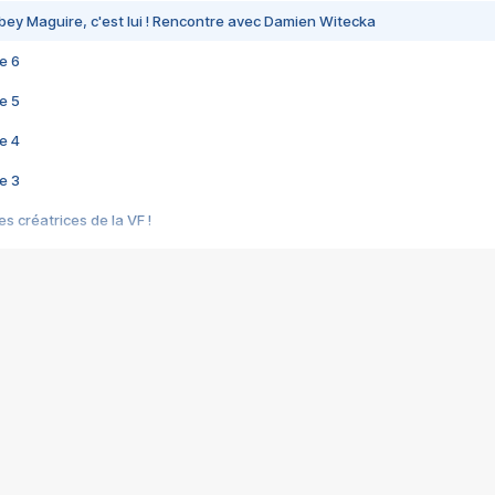
bey Maguire, c'est lui ! Rencontre avec Damien Witecka
e 6
e 5
e 4
e 3
s créatrices de la VF !
e 2
e 1
e Mektoub My Love arrive enfin ! Rencontre avec Shaïn Boumedine et Sal
i : après Toni en famille
elle réalise le bouleversant Dites lui que je l'aime
ais ! Rencontre autour de Vie privée de Rebecca Zlotowski