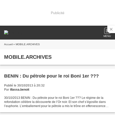
Publicité
MENU
Accueil
» MOBILE.ARCHIVES
MOBILE.ARCHIVES
BENIN : Du pétrole pour le roi Boni 1er ???
Publié le 30/10/2013 à 20:32
Par
illassa.benoit
30/10/2013 BENIN : Du pétrole pour le roi Boni 1er ??? Le régime de la
refondation célèbre la découverte de l’Or noir. Et son chef s’égosille dans
l’euphorie. L’emballement pour le pétrole a mis le trône en effervescence
avec le roi qui tient enfin le...