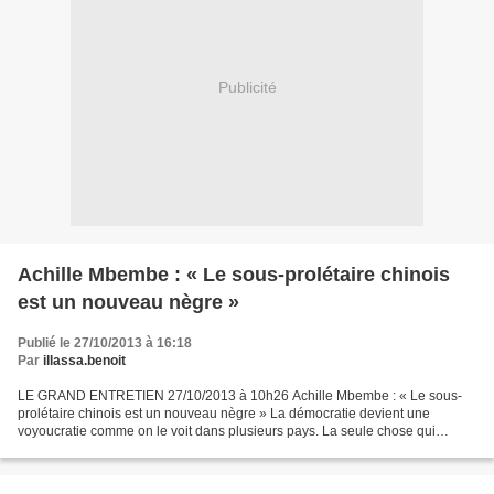
Publicité
Achille Mbembe : « Le sous-prolétaire chinois
est un nouveau nègre »
Publié le 27/10/2013 à 16:18
Par
illassa.benoit
LE GRAND ENTRETIEN 27/10/2013 à 10h26 Achille Mbembe : « Le sous-
prolétaire chinois est un nouveau nègre » La démocratie devient une
voyoucratie comme on le voit dans plusieurs pays. La seule chose qui
compte, c’est la capacité des uns et des autres à...