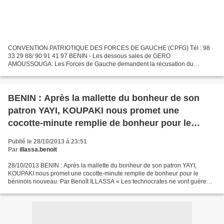
CONVENTION PATRIOTIQUE DES FORCES DE GAUCHE (CPFG) Tél : 98
33 29 88/ 90 91 41 97 BENIN - Les dessous sales de GERO
AMOUSSOUGA: Les Forces de Gauche demandent la récusation du
ministre de YAYI Décision 2013-01/CPFG/C/P Portant Récusation de Fulbert
GERO...
BENIN : Après la mallette du bonheur de son
patron YAYI, KOUPAKI nous promet une
cocotte-minute remplie de bonheur pour le
béninois nouveau.
Publié le 28/10/2013 à 23:51
Par
illassa.benoit
28/10/2013 BENIN : Après la mallette du bonheur de son patron YAYI,
KOUPAKI nous promet une cocotte-minute remplie de bonheur pour le
béninois nouveau. Par Benoît ILLASSA « Les technocrates ne vont guère
au-delà du présent. Ils manquent de vision pour...