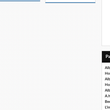
Alb
Ho
Al
Ho
Al
A.
Ben
L'