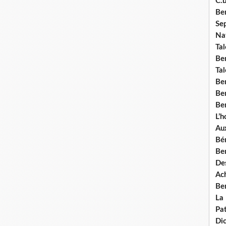
C.b
Ben
Se
Nat
Tal
Ben
Tal
Be
Ben
Ben
L’
Aux
Bé
Ben
Des
Ach
Ben
La
Pat
Di