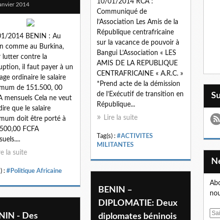
10/01/2014 RCA :
anvier 2014
Communiqué de
l’Association Les Amis de la
République centrafricaine
01/2014 BENIN : Au
sur la vacance de pouvoir à
n comme au Burkina,
Bangui L’Association « LES
 lutter contre la
AMIS DE LA REPUBLIQUE
uption, il faut payer à un
CENTRAFRICAINE « A.R.C. »
ge ordinaire le salaire
*Prend acte de la démission
imum de 151.500, 00
de l’Exécutif de transition en
S
 mensuels Cela ne veut
République...
dire que le salaire
Lire la suite
mum doit être porté à
.500,00 FCFA
Tag(s) :
#ACTIVITES
uels....
MILITANTES
re la suite
) :
#Politique Africaine
Abo
BENIN –
nou
DIPLOMATIE: Deux
E
NIN - Des
diplomates béninois