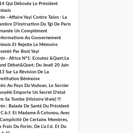
14 Qui Déboute Le Président
ninois
in –Affaire Yayi Contre Talon : La
ambre D’instruction Du Tgi De Paris
mande Un Complément
informations Au Gouvernement
ninois Et Rejette Le Mémoire
senté Par Boni Yayi
nin - Africa N°1: Ecoutez &Quot;Le
and Débat&Quot; Du Jeudi 20 Juin
13 Sur La Révision De La
nstitution Béninoise
nin: Au Pays Du Vodoun, Le Sorcier
oyèlé Emporte Un Secret D'etat
s Sa Tombe (Histoire Vraie) !!!
nin : Balade De Santé Du Président
 C.b.f. Et Madame À Cotonou, Avec
 Complicité De Certains Membres,
 Frais Du Forim, De L’a.f.d. Et Du