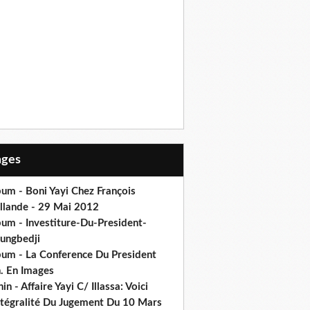
Pages
um - Boni Yayi Chez François
llande - 29 Mai 2012
bum - Investiture-Du-President-
ungbedji
bum - La Conference Du President
h. En Images
in - Affaire Yayi C/ Illassa: Voici
intégralité Du Jugement Du 10 Mars