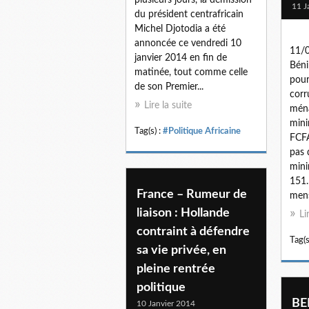
11 J
du président centrafricain
Michel Djotodia a été
annoncée ce vendredi 10
11/
janvier 2014 en fin de
Béni
matinée, tout comme celle
pour
de son Premier...
corr
Lire la suite
ména
min
Tag(s) :
#Politique Africaine
FCFA
pas 
mini
151
France – Rumeur de
mens
liaison : Hollande
Li
contraint à défendre
Tag(s
sa vie privée, en
pleine rentrée
politique
BE
10 Janvier 2014