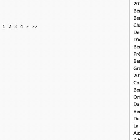
20
Bé
Ben
Ch
1
2
3
4
>
>>
De
D’
Bé
Pré
Be
Gr
20
Co
Be
Om
Dan
Be
Du
La
Aux