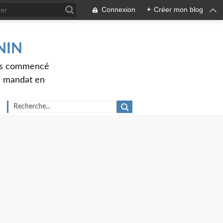
Connexion
+
Créer mon blog
ENIN
ons commencé
nd mandat en