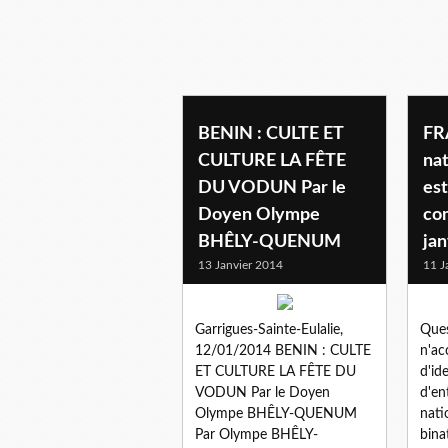
BENIN : CULTE ET
FR
CULTURE LA FÊTE
nat
DU VODUN Par le
est
Doyen Olympe
co
BHÊLY-QUENUM
jan
13 Janvier 2014
11 J
Garrigues-Sainte-Eulalie,
Ques
12/01/2014 BENIN : CULTE
n'ac
ET CULTURE LA FÊTE DU
d'id
VODUN Par le Doyen
d'ent
Olympe BHÊLY-QUENUM
nati
Par Olympe BHÊLY-
bina