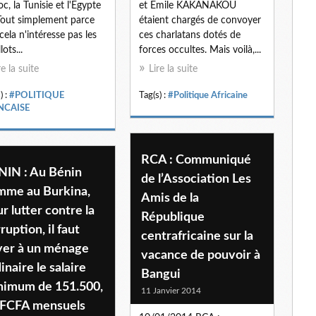
c, la Tunisie et l'Egypte
et Emile KAKANAKOU
Tout simplement parce
étaient chargés de convoyer
cela n'intéresse pas les
ces charlatans dotés de
lots...
forces occultes. Mais voilà,...
re la suite
Lire la suite
) :
#POLITIQUE
Tag(s) :
#Politique Africaine
NCAISE
RCA : Communiqué
NIN : Au Bénin
de l’Association Les
mme au Burkina,
Amis de la
r lutter contre la
République
ruption, il faut
centrafricaine sur la
yer à un ménage
vacance de pouvoir à
inaire le salaire
Bangui
nimum de 151.500,
11 Janvier 2014
 FCFA mensuels