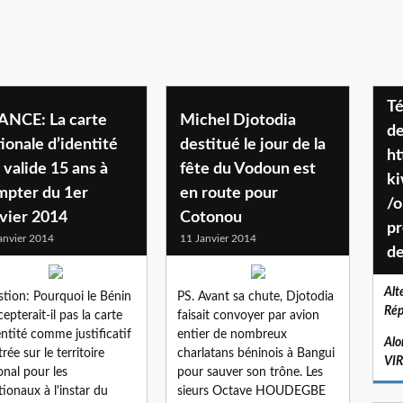
Téléchargez le projet de société
ANCE: La carte
Michel Djotodia
de
ionale d’identité
destitué le jour de la
ht
 valide 15 ans à
fête du Vodoun est
k
mpter du 1er
en route pour
/o
vier 2014
Cotonou
pr
anvier 2014
11 Janvier 2014
de
Alt
tion: Pourquoi le Bénin
PS. Avant sa chute, Djotodia
Rép
cepterait-il pas la carte
faisait convoyer par avion
entité comme justificatif
entier de nombreux
Alo
rée sur le territoire
charlatans béninois à Bangui
VI
onal pour les
pour sauver son trône. Les
tionaux à l'instar du
sieurs Octave HOUDEGBE