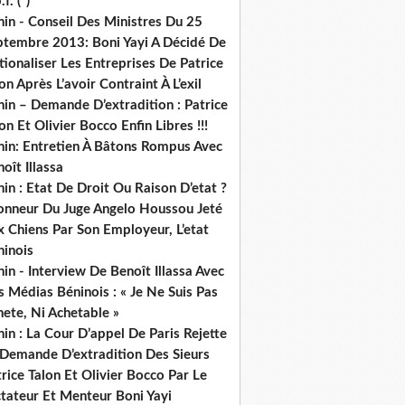
.f. (*)
in - Conseil Des Ministres Du 25
ptembre 2013: Boni Yayi A Décidé De
ionaliser Les Entreprises De Patrice
on Après L’avoir Contraint À L’exil
in – Demande D’extradition : Patrice
on Et Olivier Bocco Enfin Libres !!!
nin: Entretien À Bâtons Rompus Avec
oît Illassa
in : Etat De Droit Ou Raison D’etat ?
honneur Du Juge Angelo Houssou Jeté
 Chiens Par Son Employeur, L’etat
ninois
in - Interview De Benoît Illassa Avec
 Médias Béninois : « Je Ne Suis Pas
ete, Ni Achetable »
in : La Cour D’appel De Paris Rejette
 Demande D’extradition Des Sieurs
rice Talon Et Olivier Bocco Par Le
ctateur Et Menteur Boni Yayi