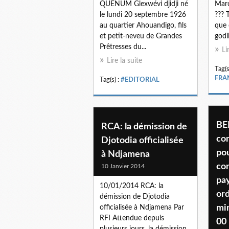
QUENUM Glexwévi djidji né
Maro
le lundi 20 septembre 1926
??? 
au quartier Ahouandigo, fils
que 
et petit-neveu de Grandes
godil
Prêtresses du...
Li
Lire la suite
Tag(s
FRA
Tag(s) :
#EDITORIAL
BE
RCA: la démission de
co
Djotodia officialisée
pou
à Ndjamena
cor
10 Janvier 2014
pa
10/01/2014 RCA: la
ord
démission de Djotodia
mi
officialisée à Ndjamena Par
RFI Attendue depuis
00
plusieurs jours, la démission