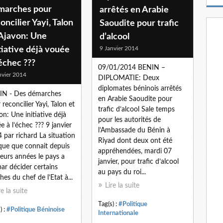
m
marches pour
arrêtés en Arabie
a
oncilier Yayi, Talon
Saoudite pour trafic
i
l
 Ajavon: Une
d’alcool
tiative déjà vouée
9 Janvier 2014
’échec ???
09/01/2014 BENIN –
nvier 2014
DIPLOMATIE: Deux
diplomates béninois arrêtés
IN - Des démarches
en Arabie Saoudite pour
 reconcilier Yayi, Talon et
trafic d’alcool Sale temps
on: Une initiative déjà
pour les autorités de
e à l’échec ??? 9 janvier
l’Ambassade du Bénin à
 par richard La situation
Riyad dont deux ont été
ique que connait depuis
appréhendées, mardi 07
ieurs années le pays a
janvier, pour trafic d’alcool
 par décider certains
au pays du roi...
hes du chef de l’Etat à...
Lire la suite
re la suite
Tag(s) :
#Politique
) :
#Politique Béninoise
Internationale