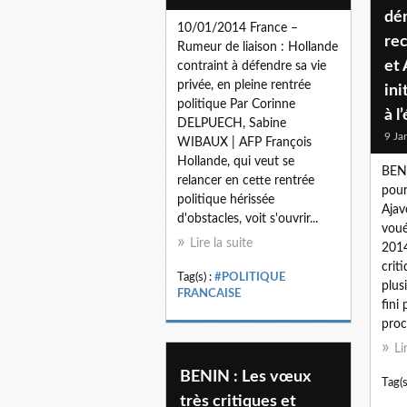
dé
10/01/2014 France –
rec
Rumeur de liaison : Hollande
et
contraint à défendre sa vie
privée, en pleine rentrée
ini
politique Par Corinne
à l
DELPUECH, Sabine
9 Ja
WIBAUX | AFP François
Hollande, qui veut se
BEN
relancer en cette rentrée
pour
politique hérissée
Ajav
d'obstacles, voit s'ouvrir...
voué
Lire la suite
2014
crit
Tag(s) :
#POLITIQUE
plus
FRANCAISE
fini
proc
Li
BENIN : Les vœux
Tag(s
très critiques et