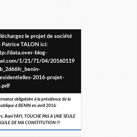
 Patrice TALON ici:
tp://data.over-blog-
iwi.com/1/21/71/04/20160119
b_2d66fc_benin-
esidentielles-2016-projet-
.pdf
ernance obligatoire à la présidence de la
ublique d BENIN en avril 2016:
rs, Boni YAYI, TOUCHE PAS A UNE SEULE
RGULE DE MA CONSTITUTION !!!