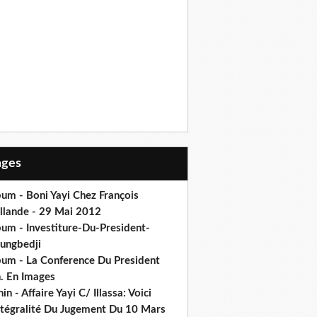
Pages
um - Boni Yayi Chez François
llande - 29 Mai 2012
bum - Investiture-Du-President-
ungbedji
bum - La Conference Du President
h. En Images
in - Affaire Yayi C/ Illassa: Voici
intégralité Du Jugement Du 10 Mars