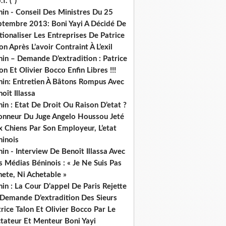
.f. (*)
in - Conseil Des Ministres Du 25
ptembre 2013: Boni Yayi A Décidé De
ionaliser Les Entreprises De Patrice
on Après L’avoir Contraint À L’exil
in – Demande D’extradition : Patrice
on Et Olivier Bocco Enfin Libres !!!
nin: Entretien À Bâtons Rompus Avec
oît Illassa
in : Etat De Droit Ou Raison D’etat ?
honneur Du Juge Angelo Houssou Jeté
 Chiens Par Son Employeur, L’etat
ninois
in - Interview De Benoît Illassa Avec
 Médias Béninois : « Je Ne Suis Pas
ete, Ni Achetable »
in : La Cour D’appel De Paris Rejette
 Demande D’extradition Des Sieurs
rice Talon Et Olivier Bocco Par Le
ctateur Et Menteur Boni Yayi