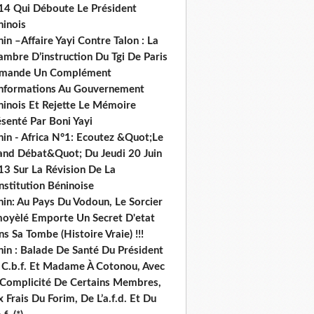
14 Qui Déboute Le Président
ninois
in –Affaire Yayi Contre Talon : La
ambre D’instruction Du Tgi De Paris
mande Un Complément
informations Au Gouvernement
ninois Et Rejette Le Mémoire
senté Par Boni Yayi
nin - Africa N°1: Ecoutez &Quot;Le
and Débat&Quot; Du Jeudi 20 Juin
13 Sur La Révision De La
nstitution Béninoise
nin: Au Pays Du Vodoun, Le Sorcier
oyèlé Emporte Un Secret D'etat
s Sa Tombe (Histoire Vraie) !!!
nin : Balade De Santé Du Président
 C.b.f. Et Madame À Cotonou, Avec
 Complicité De Certains Membres,
 Frais Du Forim, De L’a.f.d. Et Du