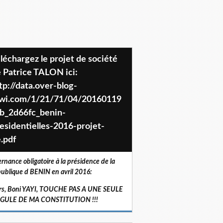
 Patrice TALON ici:
tp://data.over-blog-
iwi.com/1/21/71/04/20160119
b_2d66fc_benin-
esidentielles-2016-projet-
.pdf
ernance obligatoire à la présidence de la
ublique d BENIN en avril 2016:
rs, Boni YAYI, TOUCHE PAS A UNE SEULE
RGULE DE MA CONSTITUTION !!!