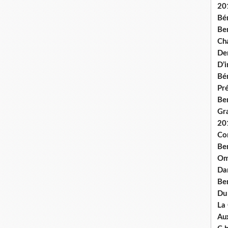
20
Bé
Ben
Ch
De
D’
Bé
Pré
Be
Gr
20
Co
Be
Om
Dan
Be
Du
La
Aux