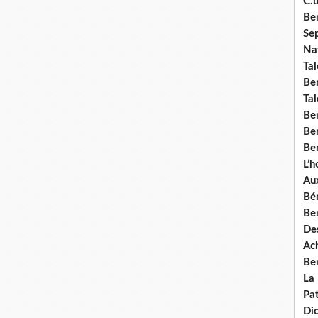
C.b
Ben
Se
Nat
Tal
Ben
Tal
Be
Ben
Ben
L’
Aux
Bé
Ben
Des
Ach
Ben
La
Pat
Di