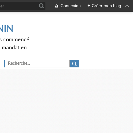
Connexion
+
Créer mon blog
ENIN
ons commencé
nd mandat en