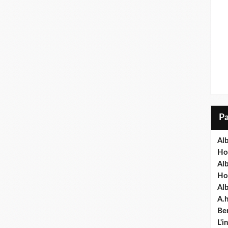
Alb
Ho
Al
Ho
Al
A.
Ben
L'