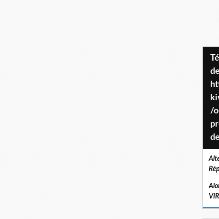
Téléchargez le projet de société
de
ht
k
/o
pr
de
Alt
Rép
Alo
VI