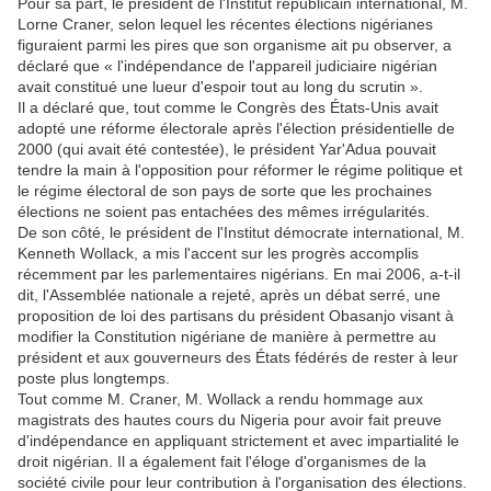
Pour sa part, le président de l'Institut républicain international, M.
Lorne Craner, selon lequel les récentes élections nigérianes
figuraient parmi les pires que son organisme ait pu observer, a
déclaré que « l'indépendance de l'appareil judiciaire nigérian
avait constitué une lueur d'espoir tout au long du scrutin ».
Il a déclaré que, tout comme le Congrès des États-Unis avait
adopté une réforme électorale après l'élection présidentielle de
2000 (qui avait été contestée), le président Yar'Adua pouvait
tendre la main à l'opposition pour réformer le régime politique et
le régime électoral de son pays de sorte que les prochaines
élections ne soient pas entachées des mêmes irrégularités.
De son côté, le président de l'Institut démocrate international, M.
Kenneth Wollack, a mis l'accent sur les progrès accomplis
récemment par les parlementaires nigérians. En mai 2006, a-t-il
dit, l'Assemblée nationale a rejeté, après un débat serré, une
proposition de loi des partisans du président Obasanjo visant à
modifier la Constitution nigériane de manière à permettre au
président et aux gouverneurs des États fédérés de rester à leur
poste plus longtemps.
Tout comme M. Craner, M. Wollack a rendu hommage aux
magistrats des hautes cours du Nigeria pour avoir fait preuve
d'indépendance en appliquant strictement et avec impartialité le
droit nigérian. Il a également fait l'éloge d'organismes de la
société civile pour leur contribution à l'organisation des élections.