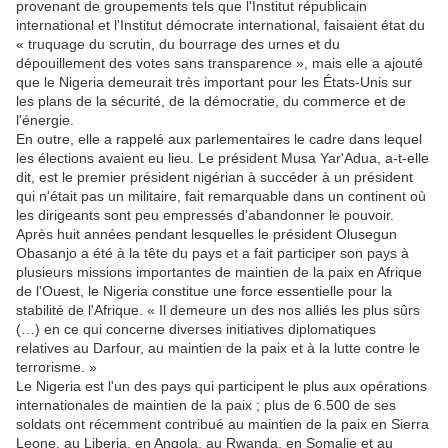
provenant de groupements tels que l'Institut républicain
international et l'Institut démocrate international, faisaient état du
« truquage du scrutin, du bourrage des urnes et du
dépouillement des votes sans transparence », mais elle a ajouté
que le Nigeria demeurait très important pour les États-Unis sur
les plans de la sécurité, de la démocratie, du commerce et de
l'énergie.
En outre, elle a rappelé aux parlementaires le cadre dans lequel
les élections avaient eu lieu. Le président Musa Yar'Adua, a-t-elle
dit, est le premier président nigérian à succéder à un président
qui n'était pas un militaire, fait remarquable dans un continent où
les dirigeants sont peu empressés d'abandonner le pouvoir.
Après huit années pendant lesquelles le président Olusegun
Obasanjo a été à la tête du pays et a fait participer son pays à
plusieurs missions importantes de maintien de la paix en Afrique
de l'Ouest, le Nigeria constitue une force essentielle pour la
stabilité de l'Afrique. « Il demeure un des nos alliés les plus sûrs
(…) en ce qui concerne diverses initiatives diplomatiques
relatives au Darfour, au maintien de la paix et à la lutte contre le
terrorisme. »
Le Nigeria est l'un des pays qui participent le plus aux opérations
internationales de maintien de la paix ; plus de 6.500 de ses
soldats ont récemment contribué au maintien de la paix en Sierra
Leone, au Liberia, en Angola, au Rwanda, en Somalie et au