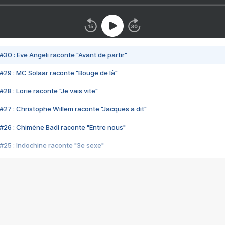
#30 : Eve Angeli raconte "Avant de partir"
#29 : MC Solaar raconte "Bouge de là"
28 : Lorie raconte "Je vais vite"
#27 : Christophe Willem raconte "Jacques a dit"
#26 : Chimène Badi raconte "Entre nous"
#25 : Indochine raconte "3e sexe"
#24 : Zaho raconte "C'est chelou"
#23 : Patrick Bruel raconte "Au café des délices"
#22 : Kyo raconte "Le chemin"
#21 : Nolwenn Leroy raconte "Cassé"