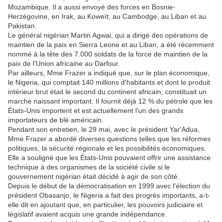
Mozambique. Il a aussi envoyé des forces en Bosnie-
Herzégovine, en Irak, au Koweït, au Cambodge, au Liban et au
Pakistan.
Le général nigérian Martin Agwai, qui a dirigé des opérations de
maintien de la paix en Sierra Leone et au Liban, a été récemment
nommé à la tête des 7.000 soldats de la force de maintien de la
paix de l'Union africaine au Darfour.
Par ailleurs, Mme Frazer a indiqué que, sur le plan économique,
le Nigeria, qui comptait 140 millions d'habitants et dont le produit
intérieur brut était le second du continent africain, constituait un
marché naissant important. Il fournit déjà 12 % du pétrole que les
États-Unis importent et est actuellement l'un des grands
importateurs de blé américain.
Pendant son entretien, le 29 mai, avec le président Yar'Adua,
Mme Frazer a abordé diverses questions telles que les réformes
politiques, la sécurité régionale et les possibilités économiques.
Elle a souligné que les États-Unis pouvaient offrir une assistance
technique à des organismes de la société civile si le
gouvernement nigérian était décidé à agir de son côté.
Depuis le début de la démocratisation en 1999 avec l'élection du
président Obasanjo, le Nigeria a fait des progrès importants, a-t-
elle dit en ajoutant que, en particulier, les pouvoirs judiciaire et
législatif avaient acquis une grande indépendance.