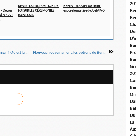
20
BENIN: LA PROPOSITION DE
BENIN - SCOOP: YAYI Boni
Bé
- Devoir
LOI SUR LES CÉRÉMONIES
expose le mystère de Joël AÏVO
tobre 1972
RUINEUSES
Ben
!
Ch
De
D’
Bé
Pré
Migrations africaines et violences. Où est le danger ? Où est la vérité?
Nouveau gouvernement: les options de Boni Yayi
Be
Gr
20
Co
Be
Om
Dan
Be
Du
La
Aux