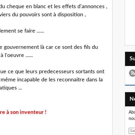
 du cheque en blanc et les effets d'annonces ,
iers du pouvoirs sont à disposition ,
ment se faire ......
gouvernement là car ce sont des fils du
 l'oeuvre ......
S
ue ce que leurs predecesseurs sortants ont
it même incapable de les reconnaitre dans la
tiques ...
re à son inventeur !
Abo
nou
E