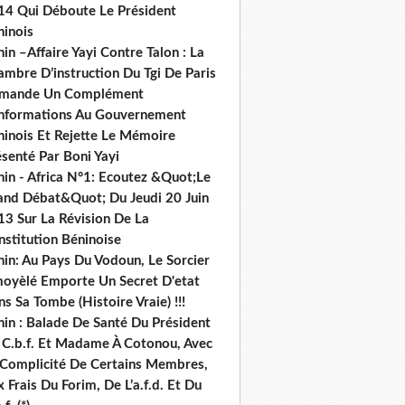
14 Qui Déboute Le Président
ninois
in –Affaire Yayi Contre Talon : La
ambre D’instruction Du Tgi De Paris
mande Un Complément
informations Au Gouvernement
ninois Et Rejette Le Mémoire
senté Par Boni Yayi
nin - Africa N°1: Ecoutez &Quot;Le
and Débat&Quot; Du Jeudi 20 Juin
13 Sur La Révision De La
nstitution Béninoise
nin: Au Pays Du Vodoun, Le Sorcier
oyèlé Emporte Un Secret D'etat
s Sa Tombe (Histoire Vraie) !!!
nin : Balade De Santé Du Président
 C.b.f. Et Madame À Cotonou, Avec
 Complicité De Certains Membres,
 Frais Du Forim, De L’a.f.d. Et Du