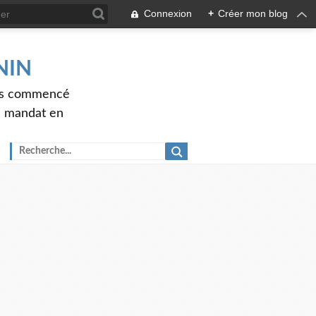
Connexion
+
Créer mon blog
ENIN
ons commencé
nd mandat en