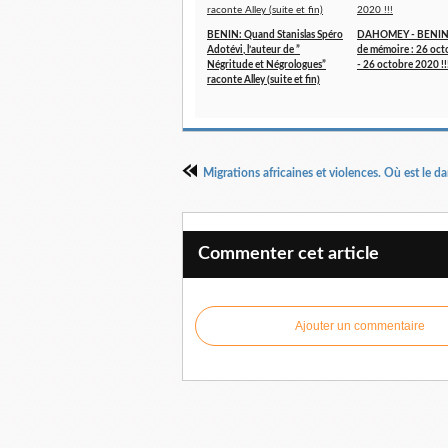
BENIN: Quand Stanislas Spéro
DAHOMEY - BENIN 
Adotévi, l’auteur de ”
de mémoire : 26 oc
Négritude et Négrologues”
- 26 octobre 2020 !!
raconte Alley (suite et fin)
Commenter cet article
Ajouter un commentaire