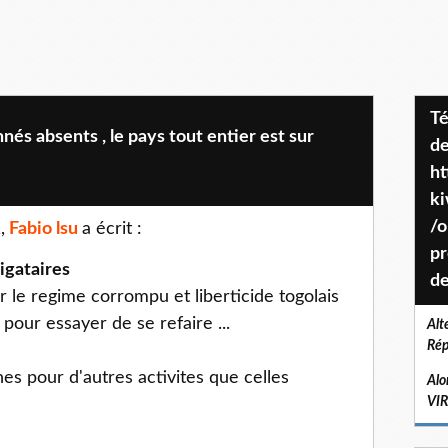
Téléchargez le projet de société
nés absents , le pays tout entier est sur
de
ht
k
/o
,
Fabio lsu
a écrit :
pr
igataires
de
r le regime corrompu et liberticide togolais
 pour essayer de se refaire ...
Alt
Rép
es pour d'autres activites que celles
Alo
VI