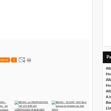
epost
0
Alb
Ho
Al
Ho
Al
A.
Ben
L'