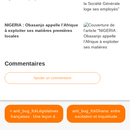
NIGERIA : Obasanjo appelle l’Afrique
à exploiter ses matières premières
locales
Commentaires
Ajouter un commentaire
< anti_bug_fckLégislatives
anti_bug_fckGhana: entre
françaises : Une leçon de
excitation et inquiétude
démocratie pour les
après la découverte de
républiques bananières
pétrole >