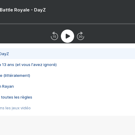
 Battle Royale - DayZ
 DayZ
 a 13 ans (et vous l'avez ignoré)
e (littéralement)
im Rayan
 toutes les règles
s les jeux vidéo
us choquant de Rockstar ? - Le scandale BULLY
e plus moche de Steam