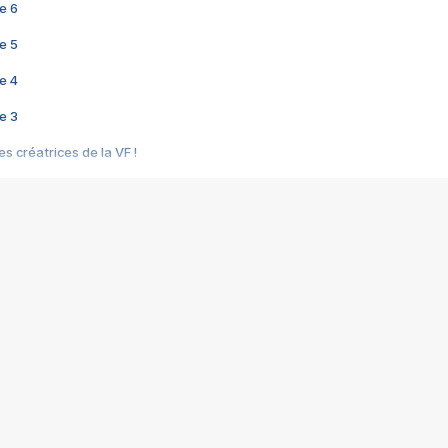
e 6
e 5
e 4
e 3
s créatrices de la VF !
e 2
e 1
e Mektoub My Love arrive enfin ! Rencontre avec Shaïn Boumedine et Sal
i : après Toni en famille
elle réalise le bouleversant Dites lui que je l'aime
ais ! Rencontre autour de Vie privée de Rebecca Zlotowski
 de Marguerite, Grave... Rencontre avec Ella Rumpf
 Les Rêveurs, un film intime sur la santé mentale