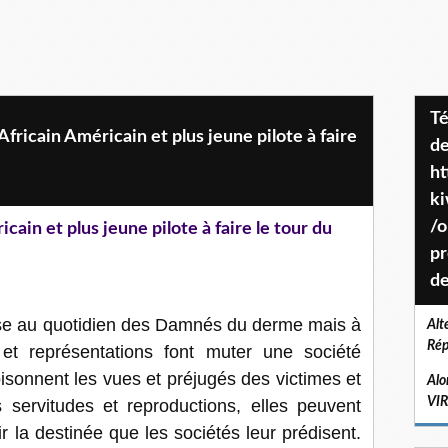
Téléchargez le projet de société
fricain Américain et plus jeune pilote à faire
de
ht
k
/o
cain et plus jeune pilote à faire le tour du
pr
de
se au quotidien des Damnés du derme mais à
Alt
Rép
et représentations font muter une société
oisonnent les vues et préjugés des victimes et
Alo
VI
 servitudes et reproductions, elles peuvent
ir la destinée que les sociétés leur prédisent.