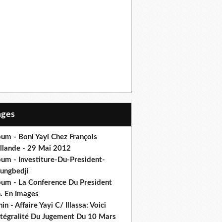
Pages
um - Boni Yayi Chez François
llande - 29 Mai 2012
bum - Investiture-Du-President-
ungbedji
bum - La Conference Du President
h. En Images
in - Affaire Yayi C/ Illassa: Voici
intégralité Du Jugement Du 10 Mars