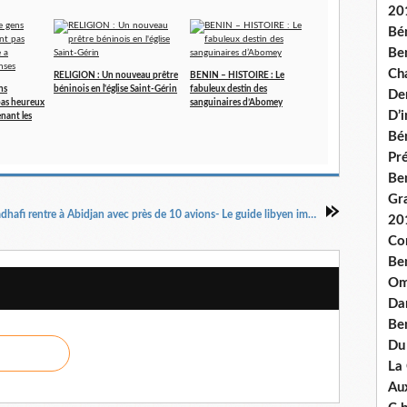
20
Bé
Ben
Ch
RELIGION : Un nouveau prêtre
BENIN – HISTOIRE : Le
ns
béninois en l'église Saint-Gérin
fabuleux destin des
De
 pas heureux
sanguinaires d’Abomey
D’
enant les
Bé
Pré
Be
Gr
Kadhafi rentre à Abidjan avec près de 10 avions- Le guide libyen immobilise la ville
20
Co
Be
Om
Dan
Be
Du
La
Aux