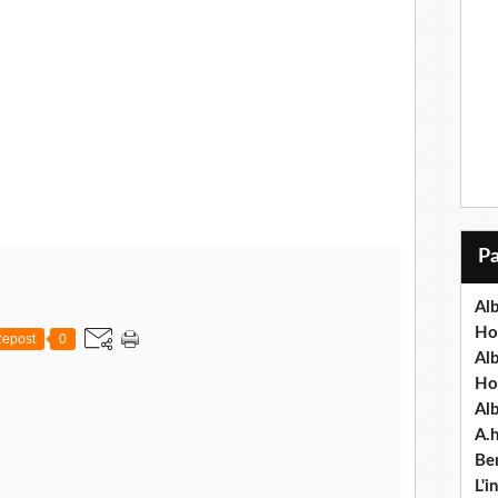
Alb
Ho
epost
0
Al
Ho
Al
A.
Ben
L'