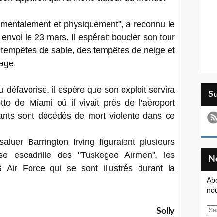
t mentalement et physiquement", a reconnu le
envol le 23 mars. Il espérait boucler son tour
tempêtes de sable, des tempêtes de neige et
age.
u défavorisé, il espère que son exploit servira
S
to de Miami où il vivait près de l'aéroport
ants sont décédés de mort violente dans ce
luer Barrington Irving figuraient plusieurs
se escadrille des "Tuskegee Airmen", les
S Air Force qui se sont illustrés durant la
Abo
nou
Solly
E