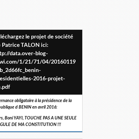
 Patrice TALON ici:
tp://data.over-blog-
iwi.com/1/21/71/04/20160119
b_2d66fc_benin-
esidentielles-2016-projet-
.pdf
ernance obligatoire à la présidence de la
ublique d BENIN en avril 2016:
rs, Boni YAYI, TOUCHE PAS A UNE SEULE
RGULE DE MA CONSTITUTION !!!