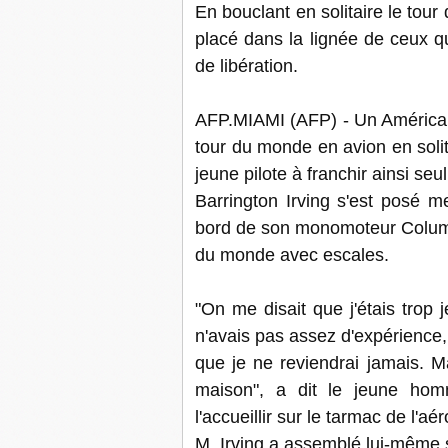
En bouclant en solitaire le tour
placé dans la lignée de ceux qu
de libération.
AFP.MIAMI (AFP) - Un Américain
tour du monde en avion en solita
jeune pilote à franchir ainsi seu
Barrington Irving s'est posé m
bord de son monomoteur Columbi
du monde avec escales.
"On me disait que j'étais trop 
n'avais pas assez d'expérience, 
que je ne reviendrai jamais. M
maison", a dit le jeune ho
l'accueillir sur le tarmac de l'aér
M. Irving a assemblé lui-même 