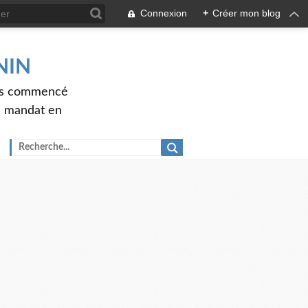
Connexion
+
Créer mon blog
ENIN
ons commencé
nd mandat en