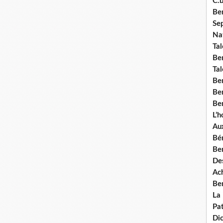
C.b
Ben
Se
Nat
Tal
Ben
Tal
Be
Ben
Ben
L’
Aux
Bé
Ben
Des
Ach
Ben
La
Pat
Di