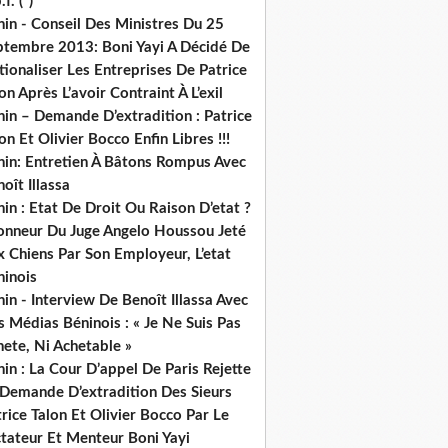
.f. (*)
in - Conseil Des Ministres Du 25
ptembre 2013: Boni Yayi A Décidé De
ionaliser Les Entreprises De Patrice
on Après L’avoir Contraint À L’exil
in – Demande D’extradition : Patrice
on Et Olivier Bocco Enfin Libres !!!
nin: Entretien À Bâtons Rompus Avec
oît Illassa
in : Etat De Droit Ou Raison D’etat ?
honneur Du Juge Angelo Houssou Jeté
 Chiens Par Son Employeur, L’etat
ninois
in - Interview De Benoît Illassa Avec
 Médias Béninois : « Je Ne Suis Pas
ete, Ni Achetable »
in : La Cour D’appel De Paris Rejette
 Demande D’extradition Des Sieurs
rice Talon Et Olivier Bocco Par Le
ctateur Et Menteur Boni Yayi