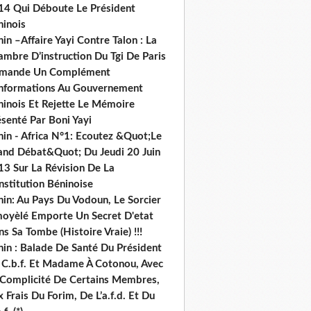
14 Qui Déboute Le Président
ninois
in –Affaire Yayi Contre Talon : La
ambre D’instruction Du Tgi De Paris
mande Un Complément
informations Au Gouvernement
ninois Et Rejette Le Mémoire
senté Par Boni Yayi
nin - Africa N°1: Ecoutez &Quot;Le
and Débat&Quot; Du Jeudi 20 Juin
13 Sur La Révision De La
nstitution Béninoise
nin: Au Pays Du Vodoun, Le Sorcier
oyèlé Emporte Un Secret D'etat
s Sa Tombe (Histoire Vraie) !!!
nin : Balade De Santé Du Président
 C.b.f. Et Madame À Cotonou, Avec
 Complicité De Certains Membres,
 Frais Du Forim, De L’a.f.d. Et Du