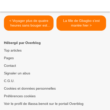
< Voyager plus de quatre
La fille de Gbagbo s’est
heures sans bouger est
mariée hier >
dangereux, selon une étude
de l'OMS
Hébergé par Overblog
Top articles
Pages
Contact
Signaler un abus
C.G.U.
Cookies et données personnelles
Préférences cookies
Voir le profil de illassa.benoit sur le portail Overblog