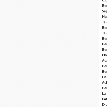
C.b
Ben
Se
Nat
Tal
Ben
Tal
Be
Ben
Ben
L’
Aux
Bé
Ben
Des
Ach
Ben
La
Pat
Di