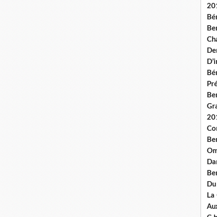
20
Bé
Ben
Ch
De
D’
Bé
Pré
Be
Gr
20
Co
Be
Om
Dan
Be
Du
La
Aux