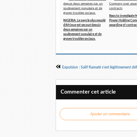
Reps to investigate 
NIGERIA: Le pays le plus peuplé
Power Holding Com
d’Afrique est secoué depuis
awarding of contrac
deux semaines par un
soulèvement populaire et de
graves troubles sociaux.
Commenter cet article
Ajouter un commentaire