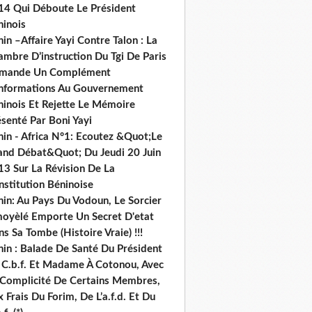
14 Qui Déboute Le Président
ninois
in –Affaire Yayi Contre Talon : La
ambre D’instruction Du Tgi De Paris
mande Un Complément
informations Au Gouvernement
ninois Et Rejette Le Mémoire
senté Par Boni Yayi
nin - Africa N°1: Ecoutez &Quot;Le
and Débat&Quot; Du Jeudi 20 Juin
13 Sur La Révision De La
nstitution Béninoise
nin: Au Pays Du Vodoun, Le Sorcier
oyèlé Emporte Un Secret D'etat
s Sa Tombe (Histoire Vraie) !!!
nin : Balade De Santé Du Président
 C.b.f. Et Madame À Cotonou, Avec
 Complicité De Certains Membres,
 Frais Du Forim, De L’a.f.d. Et Du