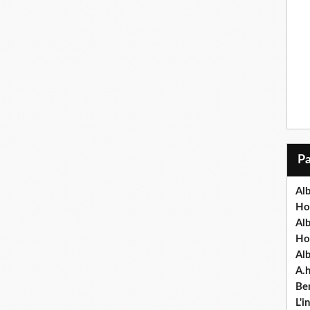
Alb
Ho
Al
Ho
Al
A.
Ben
L'