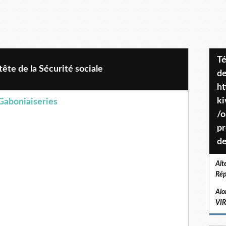
Téléchargez le projet de société
tête de la Sécurité sociale
de
ht
k
Gaboniaiseries
/o
pr
de
Alt
Rép
Alo
VI