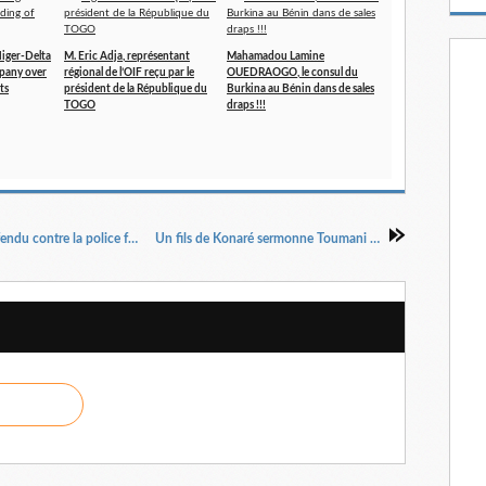
m
a
i
Niger-Delta
M. Eric Adja, représentant
Mahamadou Lamine
pany over
régional de l’OIF reçu par le
OUEDRAOGO, le consul du
l
ts
président de la République du
Burkina au Bénin dans de sales
TOGO
draps !!!
Expulsion : Salif Kamaté s’est légitimement défendu contre la police française
Un fils de Konaré sermonne Toumani Touré