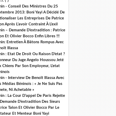
.f. (*)
in - Conseil Des Ministres Du 25
ptembre 2013: Boni Yayi A Décidé De
ionaliser Les Entreprises De Patrice
on Après L’avoir Contraint À L’exil
in – Demande D’extradition : Patrice
on Et Olivier Bocco Enfin Libres !!!
nin: Entretien À Bâtons Rompus Avec
oît Illassa
in : Etat De Droit Ou Raison D’etat ?
honneur Du Juge Angelo Houssou Jeté
 Chiens Par Son Employeur, L’etat
ninois
in - Interview De Benoît Illassa Avec
 Médias Béninois : « Je Ne Suis Pas
ete, Ni Achetable »
in : La Cour D’appel De Paris Rejette
 Demande D’extradition Des Sieurs
rice Talon Et Olivier Bocco Par Le
ctateur Et Menteur Boni Yayi