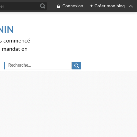
Connexion
+
Créer mon blog
ENIN
ons commencé
nd mandat en