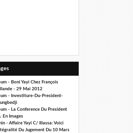
Pages
um - Boni Yayi Chez François
llande - 29 Mai 2012
bum - Investiture-Du-President-
ungbedji
bum - La Conference Du President
h. En Images
in - Affaire Yayi C/ Illassa: Voici
intégralité Du Jugement Du 10 Mars