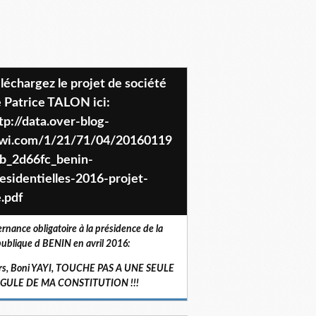
 Patrice TALON ici:
tp://data.over-blog-
iwi.com/1/21/71/04/20160119
b_2d66fc_benin-
esidentielles-2016-projet-
.pdf
ernance obligatoire à la présidence de la
ublique d BENIN en avril 2016:
rs, Boni YAYI, TOUCHE PAS A UNE SEULE
RGULE DE MA CONSTITUTION !!!