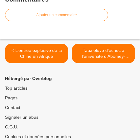
Ajouter un commentaire
< L’entrée explosive de la
Taux élevé d’échec à
Chine en Afrique
l’université d’Abomey-
Calavi:Les conditions qui
entravent l’émergence de
l’étudiant béninois >
Hébergé par Overblog
Top articles
Pages
Contact
Signaler un abus
C.G.U.
Cookies et données personnelles