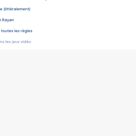
e (littéralement)
im Rayan
 toutes les règles
s les jeux vidéo
us choquant de Rockstar ? - Le scandale BULLY
e plus moche de Steam
du RÊVE tourne au CAUCHEMAR
pendant 8 heures
it… à tort
umiliés par un jeu vidéo
ire - Final Fantasy 8
ti un empire - Age of Empires