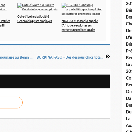
20
Bé
Ben
Cote d’Ivoire : la Société
 Patrice
Générale loge ses employés
NIGERIA : Obasanjo appelle
Ch
 !!!
l’Afrique à exploiter ses
matières premières locales
De
D’
Bé
Pré
Le nouveau bureau exécutif de la colonie camerounaise au Bénin bientôt installé
BURKINA FASO - Des dessous chics totalement bio
Be
Gr
20
Co
Be
Om
Dan
Be
Du
La
Aux