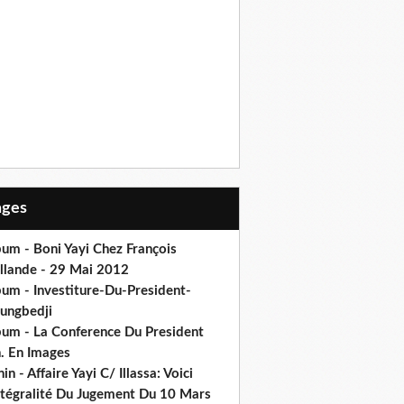
Pages
um - Boni Yayi Chez François
llande - 29 Mai 2012
bum - Investiture-Du-President-
ungbedji
bum - La Conference Du President
h. En Images
in - Affaire Yayi C/ Illassa: Voici
intégralité Du Jugement Du 10 Mars