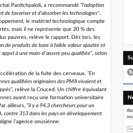
pachai Panitchpakdi, a recommandé
"l'adoption
t de favoriser et d'absorber les technologies"
.
eloppement, le matériel technologique compte
rtés, mais il ne représente que 20 % des
us pauvres, relève le rapport. Dès lors, les
on de produits de base à faible valeur ajoutée et
nt appel à une main-d'œuvre peu qualifiée"
, selon
S
'accélération de la fuite des cerveaux.
"En
nes qualifiées originaires des PMA vivaient et
oppés"
, relève la Cnuced. Un chiffre équivalant
onnes ayant reçu une formation universitaire
ar ailleurs,
"il y a 94,3 chercheurs pour un
Abo
A, contre 313 dans les pays en développement
nou
uligne l'agence onusienne.
E