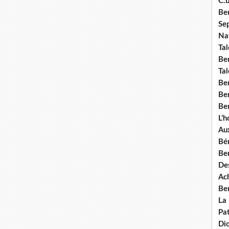
C.b
Ben
Se
Nat
Tal
Ben
Tal
Be
Ben
Ben
L’
Aux
Bé
Ben
Des
Ach
Ben
La
Pat
Di