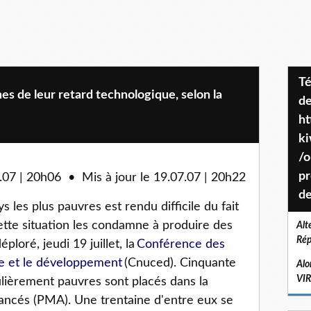
Téléchargez le projet de société
es de leur retard technologique, selon la
de
ht
k
/o
pr
7 | 20h06 • Mis à jour le 19.07.07 | 20h22
de
les plus pauvres est rendu difficile du fait
ette situation les condamne à produire des
Alt
Rép
ploré, jeudi 19 juillet, la
Conférence des
e et le développement
(Cnuced). Cinquante
Alo
VI
lièrement pauvres sont placés dans la
vancés (PMA). Une trentaine d'entre eux se