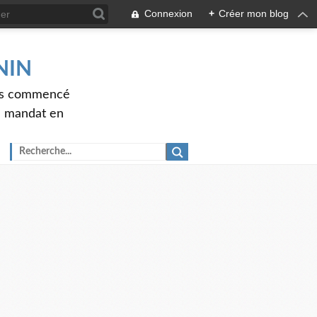
Connexion
+
Créer mon blog
ENIN
ons commencé
nd mandat en