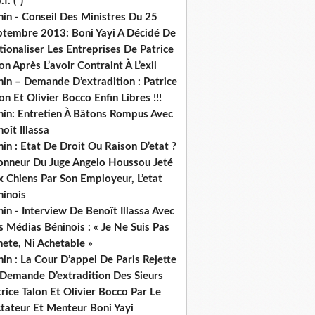
.f. (*)
in - Conseil Des Ministres Du 25
ptembre 2013: Boni Yayi A Décidé De
ionaliser Les Entreprises De Patrice
on Après L’avoir Contraint À L’exil
in – Demande D’extradition : Patrice
on Et Olivier Bocco Enfin Libres !!!
nin: Entretien À Bâtons Rompus Avec
oît Illassa
in : Etat De Droit Ou Raison D’etat ?
honneur Du Juge Angelo Houssou Jeté
 Chiens Par Son Employeur, L’etat
ninois
in - Interview De Benoît Illassa Avec
 Médias Béninois : « Je Ne Suis Pas
ete, Ni Achetable »
in : La Cour D’appel De Paris Rejette
 Demande D’extradition Des Sieurs
rice Talon Et Olivier Bocco Par Le
ctateur Et Menteur Boni Yayi