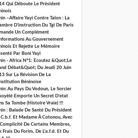
14 Qui Déboute Le Président
ninois
in –Affaire Yayi Contre Talon : La
ambre D’instruction Du Tgi De Paris
mande Un Complément
informations Au Gouvernement
ninois Et Rejette Le Mémoire
senté Par Boni Yayi
nin - Africa N°1: Ecoutez &Quot;Le
and Débat&Quot; Du Jeudi 20 Juin
13 Sur La Révision De La
nstitution Béninoise
nin: Au Pays Du Vodoun, Le Sorcier
oyèlé Emporte Un Secret D'etat
s Sa Tombe (Histoire Vraie) !!!
nin : Balade De Santé Du Président
 C.b.f. Et Madame À Cotonou, Avec
 Complicité De Certains Membres,
 Frais Du Forim, De L’a.f.d. Et Du