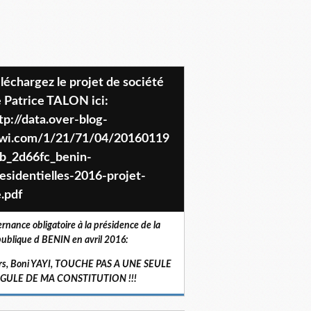
 Patrice TALON ici:
tp://data.over-blog-
iwi.com/1/21/71/04/20160119
b_2d66fc_benin-
esidentielles-2016-projet-
.pdf
ernance obligatoire à la présidence de la
ublique d BENIN en avril 2016:
rs, Boni YAYI, TOUCHE PAS A UNE SEULE
RGULE DE MA CONSTITUTION !!!