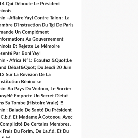
14 Qui Déboute Le Président
ninois
in –Affaire Yayi Contre Talon : La
ambre D’instruction Du Tgi De Paris
mande Un Complément
informations Au Gouvernement
ninois Et Rejette Le Mémoire
senté Par Boni Yayi
nin - Africa N°1: Ecoutez &Quot;Le
and Débat&Quot; Du Jeudi 20 Juin
13 Sur La Révision De La
nstitution Béninoise
nin: Au Pays Du Vodoun, Le Sorcier
oyèlé Emporte Un Secret D'etat
s Sa Tombe (Histoire Vraie) !!!
nin : Balade De Santé Du Président
 C.b.f. Et Madame À Cotonou, Avec
 Complicité De Certains Membres,
 Frais Du Forim, De L’a.f.d. Et Du