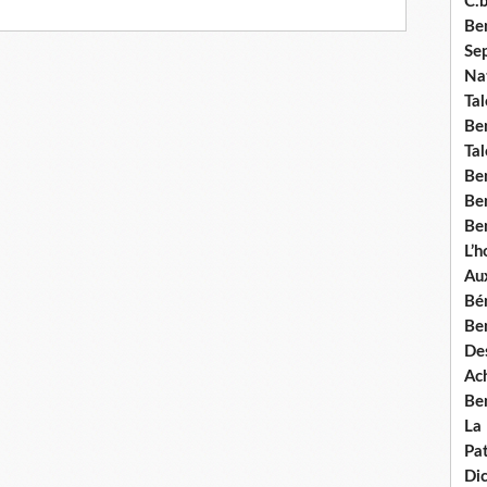
C.b
Ben
Se
Nat
Tal
Ben
Tal
Be
Ben
Ben
L’
Aux
Bé
Ben
Des
Ach
Ben
La
Pat
Di