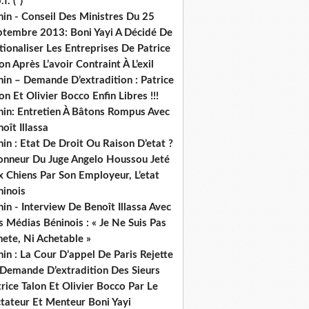
.f. (*)
in - Conseil Des Ministres Du 25
ptembre 2013: Boni Yayi A Décidé De
ionaliser Les Entreprises De Patrice
on Après L’avoir Contraint À L’exil
in – Demande D’extradition : Patrice
on Et Olivier Bocco Enfin Libres !!!
nin: Entretien À Bâtons Rompus Avec
oît Illassa
in : Etat De Droit Ou Raison D’etat ?
honneur Du Juge Angelo Houssou Jeté
 Chiens Par Son Employeur, L’etat
ninois
in - Interview De Benoît Illassa Avec
 Médias Béninois : « Je Ne Suis Pas
ete, Ni Achetable »
in : La Cour D’appel De Paris Rejette
 Demande D’extradition Des Sieurs
rice Talon Et Olivier Bocco Par Le
ctateur Et Menteur Boni Yayi