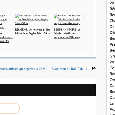
20
Bé
Ben
Ch
De
RELIGION : Un nouveau prêtre
BENIN – HISTOIRE : Le
D’
ns
béninois en l'église Saint-Gérin
fabuleux destin des
 pas heureux
sanguinaires d’Abomey
Bé
enant les
Pré
Be
Gr
20
Co
Le retour du MASA : Marché des arts et du spectacle africain qu’organise la Cote d'Ivoire
Allocution du Roi BONI 1er ....
Be
Om
Dan
Be
Du
La
Aux