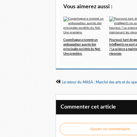
Vous aimerez aussi :
Copenhague a nommé un
Pourquoi tant de ge
ambassadeur auprès des
intelligents ne sont
principales sociétés du Net.
? La science a maint
Une première.
réponses
Commenter cet article
Ajouter un commentaire