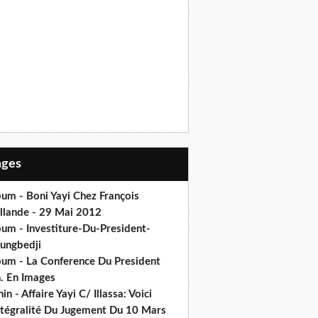
Pages
um - Boni Yayi Chez François
llande - 29 Mai 2012
bum - Investiture-Du-President-
ungbedji
bum - La Conference Du President
h. En Images
in - Affaire Yayi C/ Illassa: Voici
intégralité Du Jugement Du 10 Mars