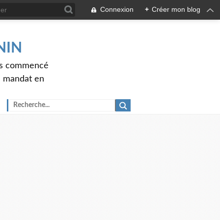
Connexion
+
Créer mon blog
ENIN
ons commencé
nd mandat en