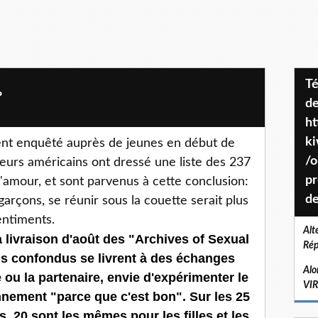
Téléchargez le projet de société
?
de
ht
k
nt enquêté auprès de jeunes en début de
/o
heurs américains ont dressé une liste des 237
pr
 l'amour, et sont parvenus à cette conclusion:
de
 garçons, se réunir sous la couette serait plus
entiments.
Alt
a livraison d'août des "Archives of Sexual
Rép
ons confondus se livrent à des échanges
Alo
 ou la partenaire, envie d'expérimenter le
VI
nnement "parce que c'est bon". Sur les 25
, 20 sont les mêmes pour les filles et les