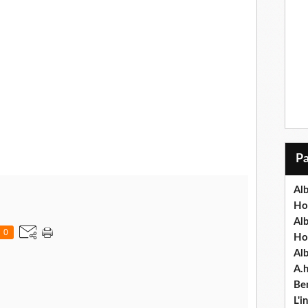
Alb
Ho
Al
0
Ho
Al
A.
Ben
L'