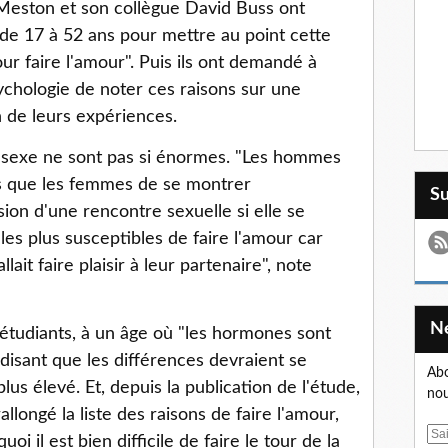
Meston et son collègue David Buss ont
de 17 à 52 ans pour mettre au point cette
ur faire l'amour". Puis ils ont demandé à
ychologie de noter ces raisons sur une
n de leurs expériences.
u sexe ne sont pas si énormes. "Les hommes
es que les femmes de se montrer
S
sion d'une rencontre sexuelle si elle se
es plus susceptibles de faire l'amour car
llait faire plaisir à leur partenaire", note
'étudiants, à un âge où "les hormones sont
édisant que les différences devraient se
Abo
us élevé. Et, depuis la publication de l'étude,
nou
ongé la liste des raisons de faire l'amour,
E
 il est bien difficile de faire le tour de la