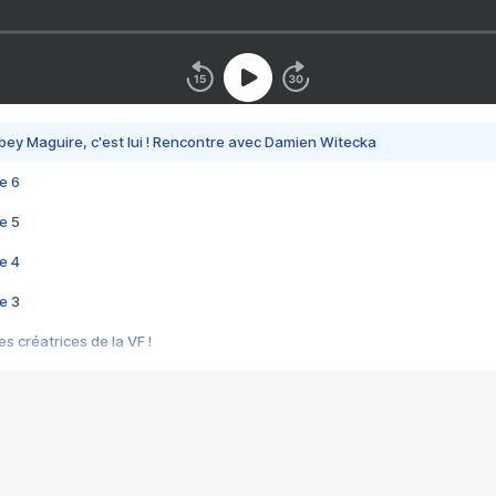
bey Maguire, c'est lui ! Rencontre avec Damien Witecka
e 6
e 5
e 4
e 3
s créatrices de la VF !
e 2
e 1
e Mektoub My Love arrive enfin ! Rencontre avec Shaïn Boumedine et Sal