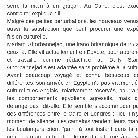
serre la main à un garçon. Au Caire, c’est exa
contraire" explique-t-il.
Malgré ces petites perturbations, les nouveaux venu
aussi la satisfaction que peut procurer une exp
fusion culturelle.
Mariam Ghorbannejad, une irano-britannique de 25 a
ceux là. Elle vit actuellement en Egypte, pour appren
et travaille comme rédactrice au Daily Sta
Ghorbannejad s’est adaptée sans problème à la cultu
Ayant beaucoup voyagé et connu beaucoup de
différentes, son arrivée en Egypte n’a pas vraiment 
culturel "Les Anglais, relativement réservés, pourrai
les comportements égyptiens agressifs, mais
dérange pas" dit-elle. Elle semble s’accommoder pa
des différences entre le Caire et Londres : "Ici, il n
moment de silence. Les camelots vendent leurs mar
les boulangers crient "pain" à tout instant dans la
peut pas marcher trop longtemps dans la rue, à caus