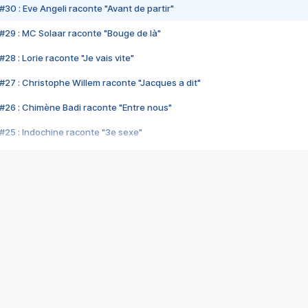
#30 : Eve Angeli raconte "Avant de partir"
#29 : MC Solaar raconte "Bouge de là"
28 : Lorie raconte "Je vais vite"
#27 : Christophe Willem raconte "Jacques a dit"
#26 : Chimène Badi raconte "Entre nous"
#25 : Indochine raconte "3e sexe"
#24 : Zaho raconte "C'est chelou"
#23 : Patrick Bruel raconte "Au café des délices"
#22 : Kyo raconte "Le chemin"
#21 : Nolwenn Leroy raconte "Cassé"
#20 : Patrick Hernandez raconte "Born to be alive"
#19 : Lorie raconte "Près de moi"
#18 : Michael Jones raconte "A nos actes manqués" (avec Jean-Jacque