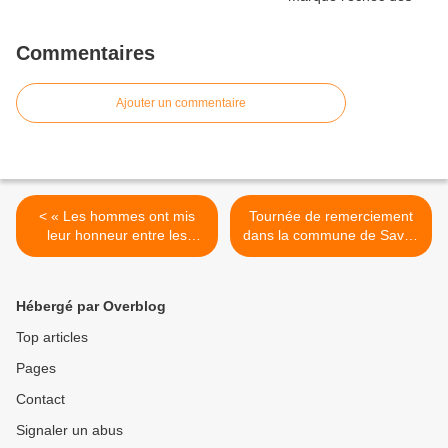
Commentaires
Ajouter un commentaire
< « Les hommes ont mis
Tournée de remerciement
leur honneur entre les
dans la commune de Savè :
cuisses des femmes »
L’honorable Oba Chabi
remercie ses électeurs et
invite à l’union [ >
Hébergé par Overblog
Top articles
Pages
Contact
Signaler un abus