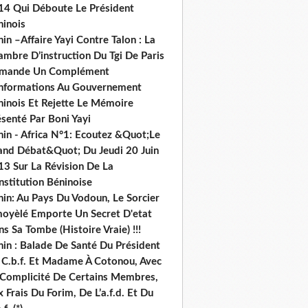
14 Qui Déboute Le Président
ninois
in –Affaire Yayi Contre Talon : La
ambre D’instruction Du Tgi De Paris
mande Un Complément
informations Au Gouvernement
ninois Et Rejette Le Mémoire
senté Par Boni Yayi
nin - Africa N°1: Ecoutez &Quot;Le
and Débat&Quot; Du Jeudi 20 Juin
13 Sur La Révision De La
nstitution Béninoise
nin: Au Pays Du Vodoun, Le Sorcier
oyèlé Emporte Un Secret D'etat
s Sa Tombe (Histoire Vraie) !!!
nin : Balade De Santé Du Président
 C.b.f. Et Madame À Cotonou, Avec
 Complicité De Certains Membres,
 Frais Du Forim, De L’a.f.d. Et Du