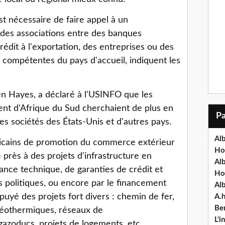
est nécessaire de faire appel à un
 des associations entre des banques
rédit à l'exportation, des entreprises ou des
s compétentes du pays d'accueil, indiquent les
n Hayes, a déclaré à l'USINFO que les
ent d'Afrique du Sud cherchaient de plus en
des sociétés des États-Unis et d'autres pays.
Alb
cains de promotion du commerce extérieur
Ho
près à des projets d'infrastructure en
Al
stance technique, de garanties de crédit et
Ho
s politiques, ou encore par le financement
Al
appuyé des projets fort divers : chemin de fer,
A.
Ben
géothermiques, réseaux de
L'
azoducs, projets de logements, etc.