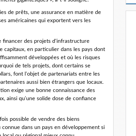
sements gigantesques », a-t-il souligné.
m
a
ies de prêts, une assurance en matière de
i
ses américaines qui exportent vers les
l
de financer des projets d'infrastructure
e capitaux, en particulier dans les pays dont
uffisamment développées et où les risques
rquoi de tels projets, dont certains se
lars, font l'objet de partenariats entre les
partenaires aussi bien étrangers que locaux.
iation exige une bonne connaissance des
ux, ainsi qu'une solide dose de confiance
arfois possible de vendre des biens
u connue dans un pays en développement si
e local ou régional mieux connu.