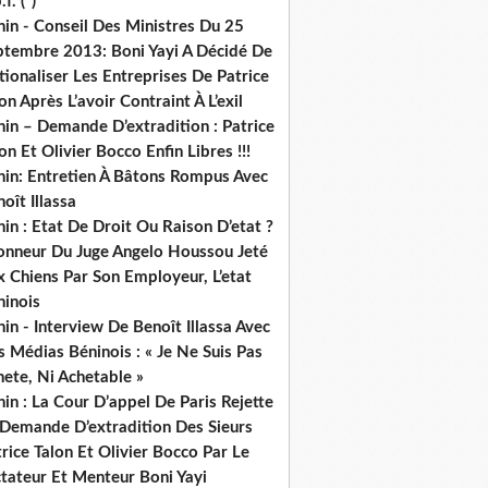
.f. (*)
in - Conseil Des Ministres Du 25
ptembre 2013: Boni Yayi A Décidé De
ionaliser Les Entreprises De Patrice
on Après L’avoir Contraint À L’exil
in – Demande D’extradition : Patrice
on Et Olivier Bocco Enfin Libres !!!
nin: Entretien À Bâtons Rompus Avec
oît Illassa
in : Etat De Droit Ou Raison D’etat ?
honneur Du Juge Angelo Houssou Jeté
 Chiens Par Son Employeur, L’etat
ninois
in - Interview De Benoît Illassa Avec
 Médias Béninois : « Je Ne Suis Pas
ete, Ni Achetable »
in : La Cour D’appel De Paris Rejette
 Demande D’extradition Des Sieurs
rice Talon Et Olivier Bocco Par Le
ctateur Et Menteur Boni Yayi