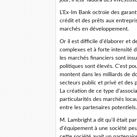
jour, il leur faudra des investis
L'Ex-Im Bank octroie des garant
crédit et des prêts aux entrepri
marchés en développement.
Or il est difficile d'élaborer et 
complexes et à forte intensité d
les marchés financiers sont ins
politiques sont élevés. C'est pou
montent dans les milliards de dol
secteurs public et privé et des 
La création de ce type d'assoc
particularités des marchés loca
entre les partenaires potentiels.
M. Lambright a dit qu'il était p
d'équipement à une société pe
cette société avait un partenair