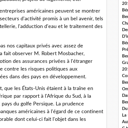
20
Bé
entreprises américaines peuvent se montrer
Ben
secteurs d'activité promis à un bel avenir, tels
Ch
tellerie, l'adduction d'eau et le traitement des
De
D’
Bé
as nos capitaux privés avec assez de
Pré
 a fait observer M. Robert Mosbacher,
Be
otion des assurances privées à l'étranger
Gr
e contre les risques politiques aux
20
Co
tées dans des pays en développement.
Be
, que les États-Unis étaient à la traîne en
Om
Dan
ique par rapport à l'Afrique du Sud, à la
Be
ux pays du golfe Persique. La prudence
Du
 banques américaines à l'égard de ce continent
La
rable dont celui-ci fait l'objet dans les
Aux