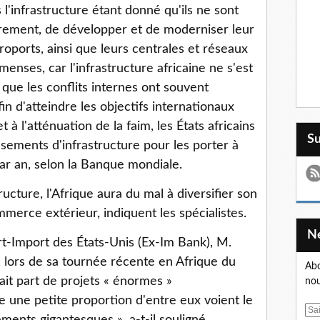
l'infrastructure étant donné qu'ils ne sont
rement, de développer et de moderniser leur
éroports, ainsi que leurs centrales et réseaux
menses, car l'infrastructure africaine ne s'est
ue les conflits internes ont souvent
in d'atteindre les objectifs internationaux
t à l'atténuation de la faim, les États africains
S
ssements d'infrastructure pour les porter à
par an, selon la Banque mondiale.
ructure, l'Afrique aura du mal à diversifier son
merce extérieur, indiquent les spécialistes.
t-Import des États-Unis (Ex-Im Bank), M.
 lors de sa tournée récente en Afrique du
Abo
fait part de projets « énormes »
nou
e une petite proportion d'entre eux voient le
E