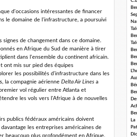
C.b
Ben
nque d'occasions intéressantes de financer
Se
ns le domaine de l'infrastructure, a poursuivi
Nat
Tal
Ben
es signes de changement dans ce domaine.
Tal
tionnés en Afrique du Sud de manière à tirer
Be
plient dans l'ensemble du continent africain.
Ben
Ben
et ont mis sur pied des équipes
L’
orer les possibilités d'infrastructure dans les
Aux
s, la compagnie aérienne
Delta Air Lines
a
Bé
emier vol régulier entre Atlanta et
Ben
étendre les vols vers l'Afrique à de nouvelles
Des
Ach
Ben
rs publics fédéraux américains doivent
La
 davantage les entreprises américaines de
Pat
Di
quer beaucoup plus profondément en Afrique.