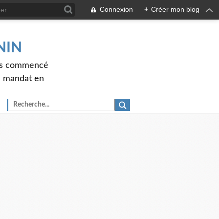
Connexion
+
Créer mon blog
ENIN
ons commencé
nd mandat en