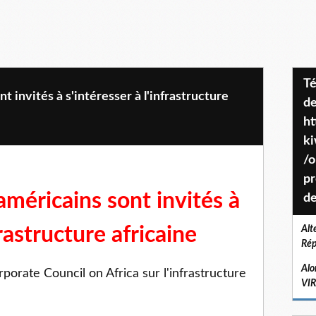
Téléchargez le projet de société
t invités à s'intéresser à l'infrastructure
de
ht
k
/o
pr
américains sont invités à
de
frastructure africaine
Alt
Rép
Alo
porate Council on Africa sur l'infrastructure
VI