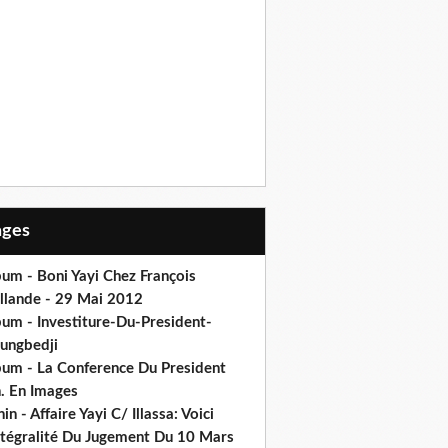
Pages
um - Boni Yayi Chez François
llande - 29 Mai 2012
bum - Investiture-Du-President-
ungbedji
bum - La Conference Du President
h. En Images
in - Affaire Yayi C/ Illassa: Voici
intégralité Du Jugement Du 10 Mars