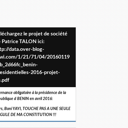
 Patrice TALON ici:
tp://data.over-blog-
iwi.com/1/21/71/04/20160119
b_2d66fc_benin-
esidentielles-2016-projet-
.pdf
ernance obligatoire à la présidence de la
ublique d BENIN en avril 2016:
rs, Boni YAYI, TOUCHE PAS A UNE SEULE
RGULE DE MA CONSTITUTION !!!