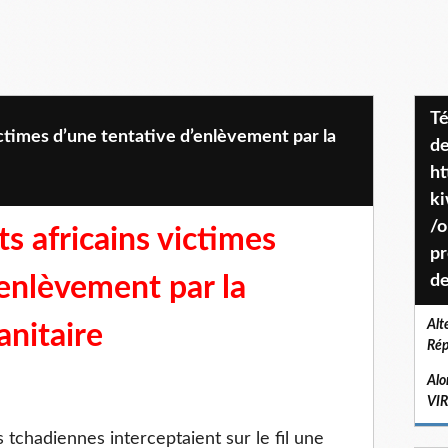
Téléchargez le projet de société
ictimes d’une tentative d’enlèvement par la
de
ht
k
/o
s africains victimes
pr
’enlèvement par la
de
Alt
nitaire
Rép
Alo
VI
 tchadiennes interceptaient sur le fil une