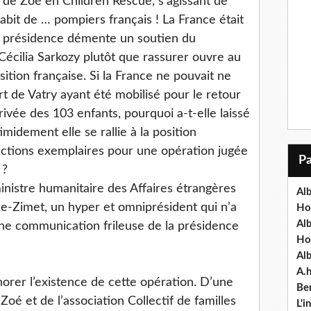
 de Zoé en Children Rescue, s’agissant de
habit de … pompiers français ! La France était
la présidence démente un soutien du
écilia Sarkozy plutôt que rassurer ouvre au
ition française. Si la France ne pouvait ne
ort de Vatry ayant été mobilisé pour le retour
rivée des 103 enfants, pourquoi a-t-elle laissé
imidement elle se rallie à la position
nctions exemplaires pour une opération jugée
 ?
istre humanitaire des Affaires étrangères
Alb
-Zimet, un hyper et omniprésident qui n’a
Ho
Al
 une communication frileuse de la présidence
Ho
Al
A.
norer l’existence de cette opération. D’une
Ben
oé et de l’association Collectif de familles
L'