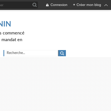
Connexion
+
Créer mon blog
ENIN
ons commencé
nd mandat en