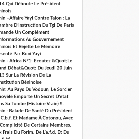
14 Qui Déboute Le Président
ninois
in –Affaire Yayi Contre Talon : La
ambre D’instruction Du Tgi De Paris
mande Un Complément
informations Au Gouvernement
ninois Et Rejette Le Mémoire
senté Par Boni Yayi
nin - Africa N°1: Ecoutez &Quot;Le
and Débat&Quot; Du Jeudi 20 Juin
13 Sur La Révision De La
nstitution Béninoise
nin: Au Pays Du Vodoun, Le Sorcier
oyèlé Emporte Un Secret D'etat
s Sa Tombe (Histoire Vraie) !!!
nin : Balade De Santé Du Président
 C.b.f. Et Madame À Cotonou, Avec
 Complicité De Certains Membres,
 Frais Du Forim, De L’a.f.d. Et Du