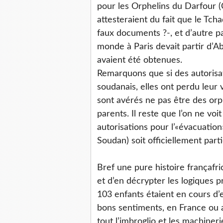
pour les Orphelins du Darfour 
attesteraient du fait que le Tch
faux documents ?-, et d’autre p
monde à Paris devait partir d’A
avaient été obtenues.
Remarquons que si des autorisa
soudanais, elles ont perdu leur 
sont avérés ne pas être des orph
parents. Il reste que l’on ne v
autorisations pour l’«évacuatio
Soudan) soit officiellement part
Bref une pure histoire françafr
et d’en décrypter les logiques p
103 enfants étaient en cours d’
bons sentiments, en France ou ai
tout l’imbroglio et les machiner