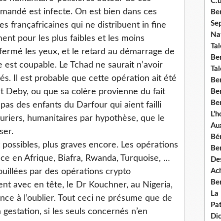
C.b
demandé est infecte. On est bien dans ces
Ben
Se
s françafricaines qui ne distribuent in fine
Nat
ment pour les plus faibles et les moins
Tal
fermé les yeux, et le retard au démarrage de
Ben
le est coupable. Le Tchad ne saurait n’avoir
Tal
tés. Il est probable que cette opération ait été
Be
t Deby, ou que sa colère provienne du fait
Ben
Ben
as des enfants du Darfour qui aient failli
L’
turiers, humanitaires par hypothèse, que le
Aux
ser.
Bé
 possibles, plus graves encore. Les opérations
Ben
nce en Afrique, Biafra, Rwanda, Turquoise, …
Des
ouillées par des opérations crypto
Ach
Ben
nt avec en tête, le Dr Kouchner, au Nigeria,
La
ce à l’oublier. Tout ceci ne présume que de
Pat
gestation, si les seuls concernés n’en
Di