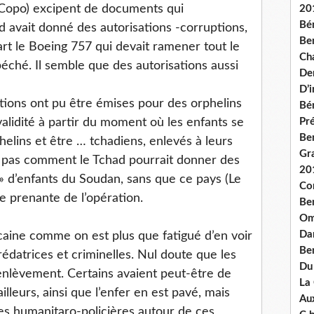
(Copo) excipent de documents qui
20
Bé
ad avait donné des autorisations -corruptions,
Ben
art le Boeing 757 qui devait ramener tout le
Ch
béché. Il semble que des autorisations aussi
De
D’
tions ont pu être émises pour des orphelins
Bé
validité à partir du moment où les enfants se
Pré
Be
elins et être … tchadiens, enlevés à leurs
Gr
oit pas comment le Tchad pourrait donner des
20
n» d’enfants du Soudan, sans que ce pays (Le
Co
ie prenante de l’opération.
Be
Om
Dan
icaine comme on est plus que fatigué d’en voir
Be
rédatrices et criminelles. Nul doute que les
Du
enlèvement. Certains avaient peut-être de
La
lleurs, ainsi que l’enfer en est pavé, mais
Aux
ies humanitaro-policières autour de ces