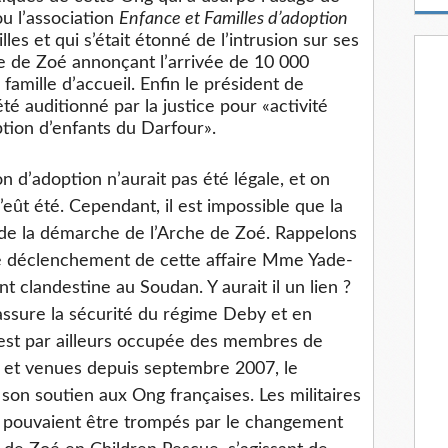
m
ou l’association
Enfance et Familles d’adoption
a
lles et qui s’était étonné de l’intrusion sur ses
i
 de Zoé annonçant l’arrivée de 10 000
l
amille d’accueil. Enfin le président de
été auditionné par la justice pour «activité
ption d’enfants du Darfour».
on d’adoption n’aurait pas été légale, et on
’eût été. Cependant, il est impossible que la
 de la démarche de l’Arche de Zoé. Rappelons
e déclenchement de cette affaire Mme Yade-
nt clandestine au Soudan. Y aurait il un lien ?
 assure la sécurité du régime Deby et en
s’est par ailleurs occupée des membres de
s et venues depuis septembre 2007, le
 son soutien aux Ong françaises. Les militaires
e pouvaient être trompés par le changement