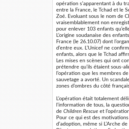
opération s’apparentant à du t
entre la France, le Tchad et le
Zoé. Evoluant sous le nom de C
vraisemblablement non enregistr
pour enlever 103 enfants qu’elle
L’origine soudanaise des enfants
France (le 26.10.07) dont l’orga
d’entre eux. L’Unicef ne confirm
enfants, alors que le Tchad affir
Les mises en scènes qui ont con
prétendre qu’ils étaient sous-al
l’opération que les membres de
sauvetage a avorté. Un scandale 
zones d’ombres du côté françai
L’opération était totalement dél
l’information de tous, la questio
de
Children Rescue
et l’opération
Pour ce qui est des motivations au
d’adoption, même si L’Arche de 