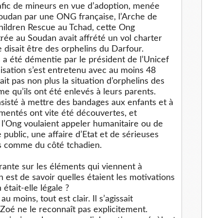
rafic de mineurs en vue d’adoption, menée
 Soudan par une ONG française, l’Arche de
hildren Rescue au Tchad, cette Ong
ée au Soudan avait affrété un vol charter
 disait être des orphelins du Darfour.
 a été démentie par le président de l’Unicef
nisation s’est entretenu avec au moins 48
ait pas non plus la situation d’orphelins des
me qu’ils ont été enlevés à leurs parents.
sisté à mettre des bandages aux enfants et à
imentés ont vite été découvertes, et
 l’Ong voulaient appeler humanitaire ou de
public, une affaire d’Etat et de sérieuses
s comme du côté tchadien.
irante sur les éléments qui viennent à
n est de savoir quelles étaient les motivations
 était-elle légale ?
 moins, tout est clair. Il s’agissait
Zoé ne le reconnaît pas explicitement.