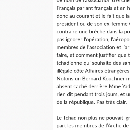
de nom de l’association d’Arche
Français parlant français et en 
donc au courant et le fait que 
président ou de son ex-femme C
contraire une brèche dans la pos
pas ignorer l’opération, l’aérop
membres de l’association et l’ar
faire, et comment justifier que t
tchadienne qui souhaite des sa
illégale côte Affaires étrangères
Notons un Bernard Kouchner min
absent caché derrière Mme Yade
rien dit pendant trois jours, et
de la république. Pas très clair.
Le Tchad non plus ne pouvait ig
part les membres de l’Arche de Z