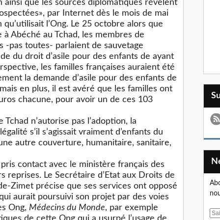
n ainsi que les sources diplomatiques révèlent
rospectées», par Internet dès le mois de mai
 qu’utilisait l’Ong. Le 25 octobre alors que
pée à Abéché au Tchad, les membres de
les -pas toutes- parlaient de sauvetage
 du droit d’asile pour des enfants de ayant
rspective, les familles françaises auraient été
lement la demande d’asile pour des enfants de
mais en plus, il est avéré que les familles ont
S
uros chacune, pour avoir un de ces 103
 Tchad n’autorise pas l’adoption, la
égalité s’il s’agissait vraiment d’enfants du
une autre couverture, humanitaire, sanitaire,
ris contact avec le ministère français des
rs reprises. Le Secrétaire d’Etat aux Droits de
Abo
-Zimet précise que ses services ont opposé
nou
qui aurait poursuivi son projet par des voies
res Ong,
Médecins du Monde
, par exemple
E
atiques de cette Ong qui a usurpé l’usage de