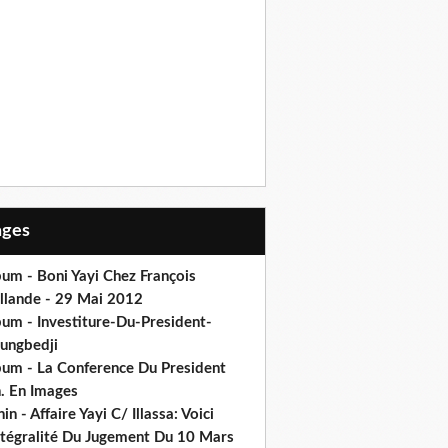
Pages
um - Boni Yayi Chez François
llande - 29 Mai 2012
bum - Investiture-Du-President-
ungbedji
bum - La Conference Du President
h. En Images
in - Affaire Yayi C/ Illassa: Voici
intégralité Du Jugement Du 10 Mars