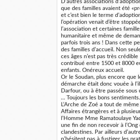
D’autres associations d’adoptio
que des familles avaient été «p
et c’est bien le terme d’adoption
l’opération venait d’être stop
l’association et certaines famil
humanitaire et même de demande
parfois trois ans ! Dans cette pe
des familles d’accueil. Non seu
ces âges n’est pas très crédible 
contribué entre 1500 et 8000 e
enfants. Onéreux accueil.
Or le Soudan, plus encore que le
démarche était donc vouée à l’ill
Darfour, ou à être passée sous 
… Toujours les bons sentiments.
L’Arche de Zoé a tout de même p
Affaires étrangères et à plusieu
l’Homme Mme Ramatoulaye Yade
une fin de non recevoir à l’Ong 
clandestines. Par ailleurs d’aut
n’hésitent pas à fustiger les pr