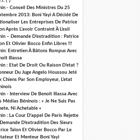
.f. (*)
in - Conseil Des Ministres Du 25
ptembre 2013: Boni Yayi A Décidé De
ionaliser Les Entreprises De Patrice
on Après L’avoir Contraint À L’exil
in – Demande D’extradition : Patrice
on Et Olivier Bocco Enfin Libres !!!
nin: Entretien À Bâtons Rompus Avec
oît Illassa
in : Etat De Droit Ou Raison D’etat ?
honneur Du Juge Angelo Houssou Jeté
 Chiens Par Son Employeur, L’etat
ninois
in - Interview De Benoît Illassa Avec
 Médias Béninois : « Je Ne Suis Pas
ete, Ni Achetable »
in : La Cour D’appel De Paris Rejette
 Demande D’extradition Des Sieurs
rice Talon Et Olivier Bocco Par Le
ctateur Et Menteur Boni Yayi